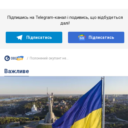
Полонений окупант не...
Важливе
Якою була оригінальна версія гімну України та
чому її боялася Російська імперія: про це не
розповідають у школі
Державним символом є тільки перший куплет та приспів пісні
4 години тому
17,1 т.