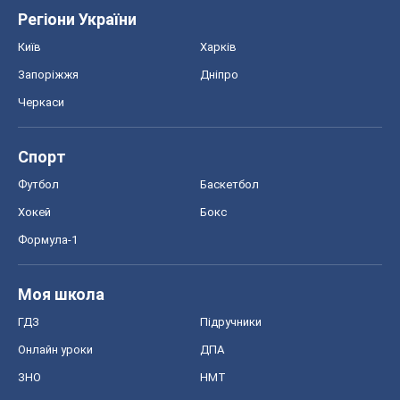
Футбол
Баскетбол
Хокей
Бокс
Формула-1
Моя школа
ГДЗ
Підручники
Онлайн уроки
ДПА
ЗНО
НМТ
СНД посібники
Авто
Тест Драйв
Електромобілі
Акції
Сервіс
Food Oboz