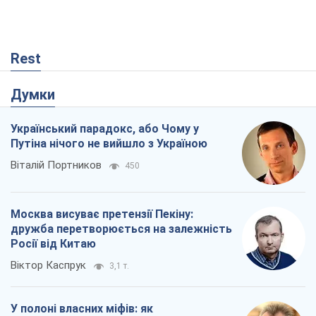
Путіна нічого не вийшло з Україною
Віталій Портников
450
Москва висуває претензії Пекіну:
дружба перетворюється на залежність
Росії від Китаю
Віктор Каспрук
3,1 т.
У полоні власних міфів: як
Костянтинівка стала головною
ідеологічною пасткою для російських
окупантів
Дмитро Снєгирьов
801