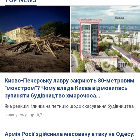
Києво-Печерську лавру закриють 80-метровим
"монстром"? Чому влада Києва відмовилась
зупиняти будівництво хмарочоса
"московського вірянина"
Яка реакція Кличка на петицію щодо скасування будівництва
годину тому
8,7 т.
Армія Росії здійснила масовану атаку на Одесу:
горіла історична частина міста, є постраждалі.
Фото та відео
Для терору ворог застосував ракети та дрони
3 години тому
52,3 т.
"Воюють проти продовольчої безпеки світу!"
Зеленський заявив, що армія Росії знову цілила
у порт в Одесі