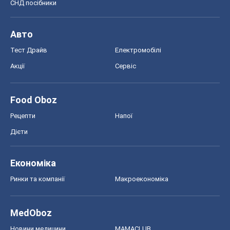
Рецепти
Напої
Дієти
Економіка
Ринки та компанії
Макроекономіка
MedOboz
Новини медицини
MAMACLUB
Шоу
Афіша
Плітки
Краса
Мода
Жіночий журнал