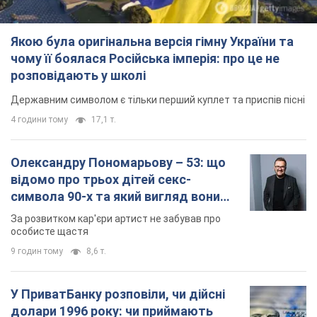
Олександру Пономарьову – 53: що
відомо про трьох дітей секс-
символа 90-х та який вигляд вони
мають
За розвитком кар'єри артист не забував про
особисте щастя
9 годин тому
8,6 т.
У ПриватБанку розповіли, чи дійсні
долари 1996 року: чи приймають
обмінники та банки такі купюри
Що робити, якщо банки та обмінні пункти не
приймають старі долари
11 годин тому
76,7 т.