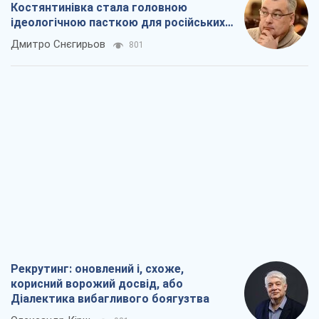
Рекрутинг: оновлений і, схоже,
корисний ворожий досвід, або
Діалектика вибагливого боягузтва
Олександр Кірш
981
Ні зброї, ні людей: як Лукашенко будує
нову армію
Ігар Тишкевич
16,3 т.
Коли закінчиться війна?