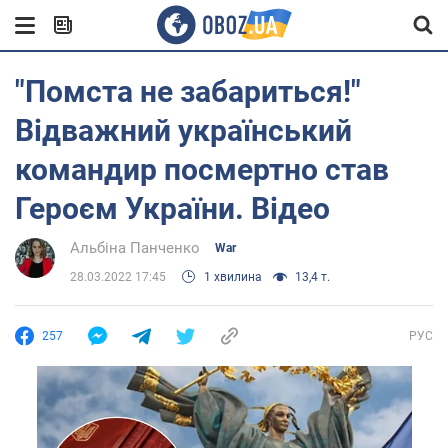
"Помста не забариться!"
Відважний український
командир посмертно став
Героєм України. Відео
Альбіна Панченко
War
28.03.2022 17:45
1 хвилина
13,4 т.
257
РУС