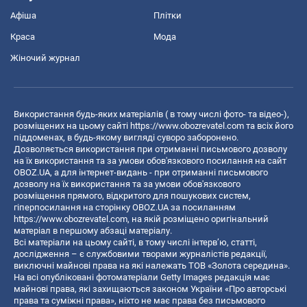
Афіша
Плітки
Краса
Мода
Жіночий журнал
Використання будь-яких матеріалів ( в тому числі фото- та відео-),
розміщених на цьому сайті
https://www.obozrevatel.com
та всіх його
піддоменах, в будь-якому вигляді суворо заборонено.
Дозволяється використання при отриманні письмового дозволу
на їх використання та за умови обов'язкового посилання на сайт
OBOZ.UA, а для інтернет-видань - при отриманні письмового
дозволу на їх використання та за умови обов'язкового
розміщення прямого, відкритого для пошукових систем,
гіперпосилання на сторінку OBOZ.UA за посиланням
https://www.obozrevatel.com
, на якій розміщено оригінальний
матеріал в першому абзаці матеріалу.
Всі матеріали на цьому сайті, в тому числі інтерв’ю, статті,
дослідження – є службовими творами журналістів редакції,
виключні майнові права на які належать ТОВ «Золота середина».
На всі опубліковані фотоматеріали Getty Images редакція має
майнові права, які захищаються законом України «Про авторські
права та суміжні права», ніхто не має права без письмового