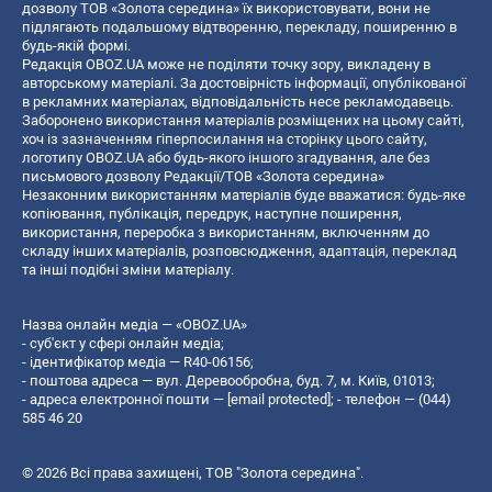
дозволу ТОВ «Золота середина» їх використовувати, вони не
підлягають подальшому відтворенню, перекладу, поширенню в
будь-якій формі.
Редакція OBOZ.UA може не поділяти точку зору, викладену в
авторському матеріалі. За достовірність інформації, опублікованої
в рекламних матеріалах, відповідальність несе рекламодавець.
Заборонено використання матеріалів розміщених на цьому сайті,
хоч із зазначенням гіперпосилання на сторінку цього сайту,
логотипу OBOZ.UA або будь-якого іншого згадування, але без
письмового дозволу Редакції/ТОВ «Золота середина»
Незаконним використанням матеріалів буде вважатися: будь-яке
копiювання, публiкацiя, передрук, наступне поширення,
використання, переробка з використанням, включенням до
складу інших матеріалів, розповсюдження, адаптація, переклад
та інші подібні зміни матеріалу.
Назва онлайн медіа — «OBOZ.UA»
- суб'єкт у сфері онлайн медіа;
- ідентифікатор медіа — R40-06156;
- поштова адреса — вул. Деревообробна, буд. 7, м. Київ, 01013;
- адреса електронної пошти —
[email protected]
; - телефон — (044)
585 46 20
© 2026 Всі права захищені, ТОВ "Золота середина".