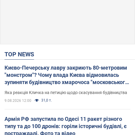
TOP NEWS
Києво-Печерську лавру закриють 80-метровим
"монстром"? Чому влада Києва відмовилась
зупиняти будівництво хмарочоса "московського
вірянина"
Яка реакція Кличка на петицію щодо скасування будівництва
31,0 т.
9.08.2026 12:00
Армія РФ запустила по Одесі 11 ракет різного
типу та до 100 дронів: горіли історичні будівлі, є
постраждалі. Фото та відео