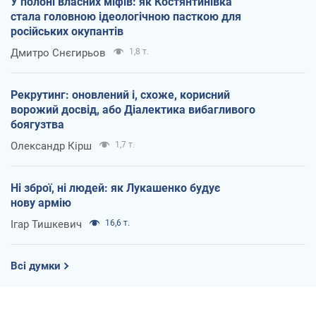
У полоні власних міфів: як Костянтинівка
стала головною ідеологічною пасткою для
російських окупантів
Дмитро Снєгирьов
1,8 т.
Рекрутинг: оновлений і, схоже, корисний
ворожий досвід, або Діалектика вибагливого
боягузтва
Олександр Кірш
1,7 т.
Ні зброї, ні людей: як Лукашенко будує
нову армію
Ігар Тишкевич
16,6 т.
Всі думки