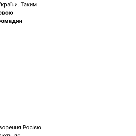
України. Таким
 свою
громадян
творення Росією
ляють до