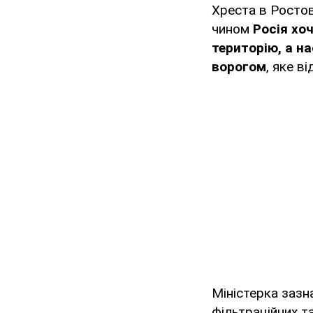
Хреста в Ростов
чином
Росія хо
територію, а н
ворогом
, яке в
Міністерка зазн
фільтраційних т