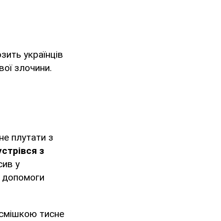
зить українців
вої злочини.
не плутати з
устрівся з
сив у
я допомоги
посмішкою тисне