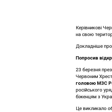
Керівникові Чер
на свою територ
Докладніше про
Попросив відкр
23 березня през
Червоним Хресто
головою МЗС Ро
російського уря
біженцям з Укра
Це викликало об