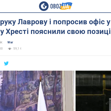
руку Лаврову і попросив офіс у 
у Хресті пояснили свою позиц
ік
War
00
59,1 т.