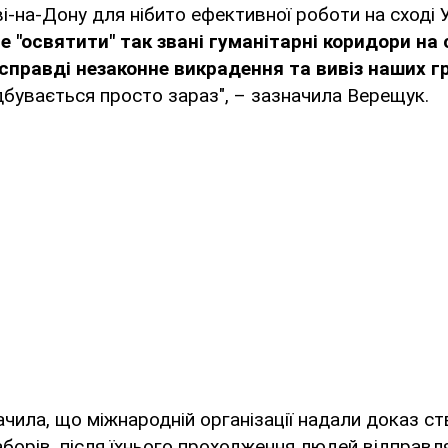
і-на-Дону для нібито ефективної роботи на сході 
че "освятити" так звані гуманітарні коридори на
асправді незаконне викрадення та вивіз наших 
ідбувається просто зараз", – зазначила Верещук.
ачила, що міжнародній організації надали доказ с
аборів, після їхнього проходження людей відправ