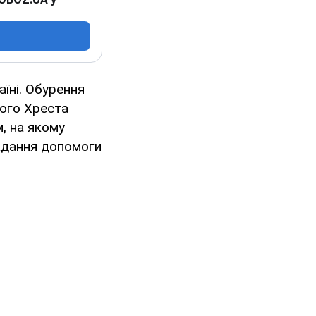
їні. Обурення
ного Хреста
, на якому
адання допомоги