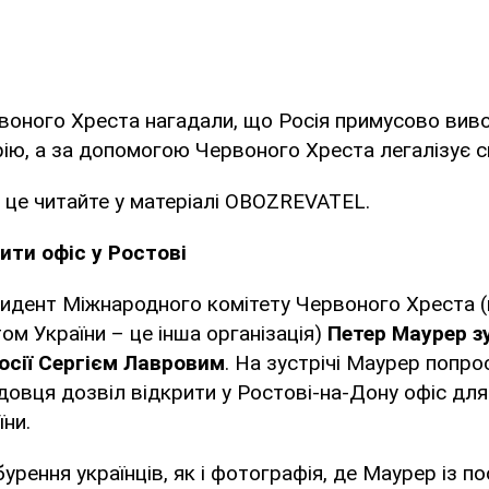
воного Хреста нагадали, що Росія примусово виво
ію, а за допомогою Червоного Хреста легалізує с
 це читайте у матеріалі OBOZREVATEL.
ити офіс у Ростові
идент Міжнародного комітету Червоного Хреста (
м України – це інша організація)
Петер Маурер з
сії Сергієм Лавровим
. На зустрічі Маурер попро
довця дозвіл відкрити у Ростові-на-Дону офіс дл
їни.
урення українців, як і фотографія, де Маурер із 