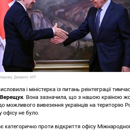
исловила і міністерка із питань реінтеграції тимч
 Верещук
. Вона зазначила, що з нашою країною ж
о можливого вивезення українців на територію Рос
 офісу не було.
ає категорично проти відкриття офісу Міжнародн