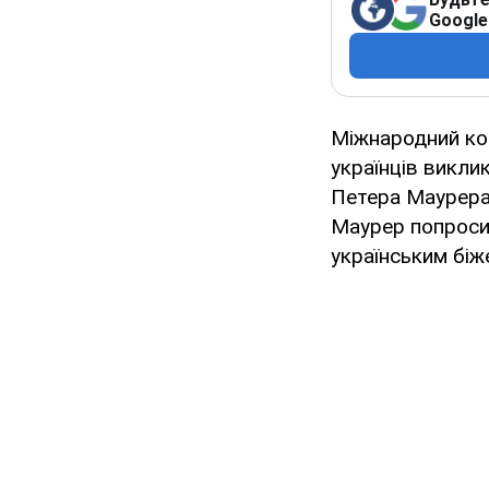
Google
Міжнародний ком
українців викли
Петера Маурера 
Маурер попроси
українським біж