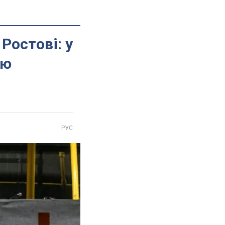
Ростові: у
ію
РУС