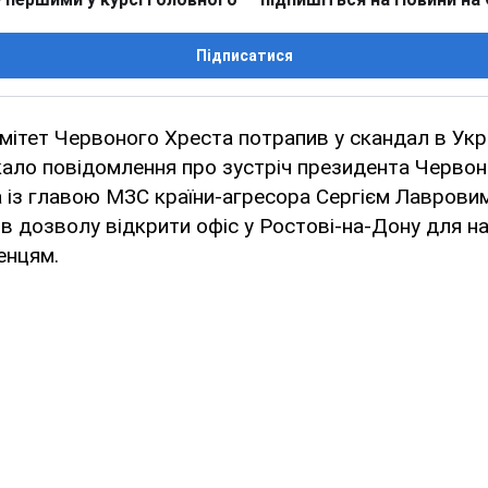
Підписатися
ітет Червоного Хреста потрапив у скандал в Укра
кало повідомлення про зустріч президента Черво
із главою МЗС країни-агресора Сергієм Лавровим
в дозволу відкрити офіс у Ростові-на-Дону для н
енцям.