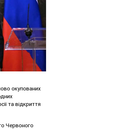
асово окупованих
одних
ії та відкриття
ого Червоного