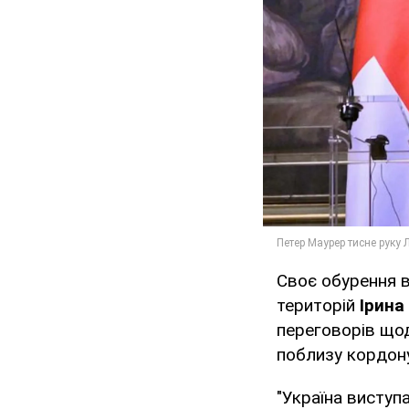
Своє обурення в
територій
Ірина
переговорів щод
поблизу кордону
"Україна виступ