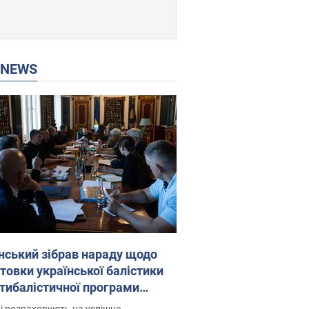
P NEWS
нський зібрав нараду щодо
товки української балістики
JA.: які рішення готуються
і розраховують на успішне