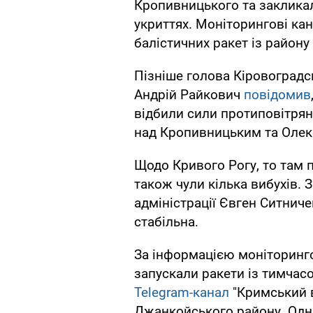
Кропивницького та заклика
укриттях. Моніторингові ка
балістичних ракет із район
Пізніше голова Кіровоградсь
Андрій Райкович
повідомив
відбили сили протиповітрян
над Кропивницьким та Олек
Щодо Кривого Рогу, то там 
також чули кілька вибухів. 
адміністрації Євген Ситниче
стабільна.
За інформацією моніторинго
запускали ракети із тимчас
Telegram-канал
"Кримський в
Джанкойського району. Одна