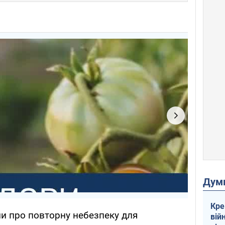
Дум
Кре
ли про повторну небезпеку для
вій