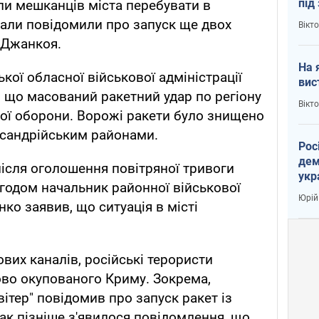
під
ли мешканців міста перебувати в
кри
нали повідомили про запуск ще двох
Вікт
у Джанкоя.
На 
кої обласної військової адміністрації
вис
, що масований ракетний удар по регіону
Вікт
ої оборони. Ворожі ракети було знищено
сандрійським районами.
Рос
дем
після оголошення повітряної тривоги
укр
Згодом начальник районної військової
вар
Юрій
нко заявив, що ситуація в місті
вих каналів, російські терористи
ово окупованого Криму. Зокрема,
ітер" повідомив про запуск ракет із
к пізніше з'явилося повідомлення, що