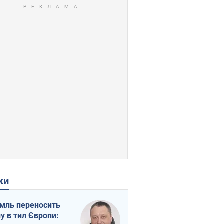
ки
мль переносить
ну в тил Європи: