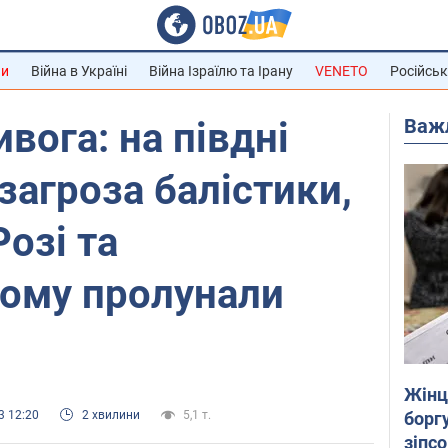
ни
Війна в Україні
Війна Ізраїлю та Ірану
VENETO
Російськ
Важ
вога: на півдні
загроза балістики,
озі та
ому пролунали
Жінці
боргу
3 12:20
2 хвилини
5,1 т.
зіпс