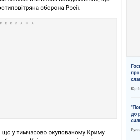
отиповітряна оборона Росії.
Гос
про
сла
Юрій
"По
до 
сил
Русл
я, що у тимчасово окупованому Криму