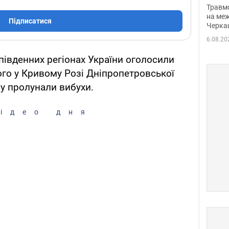
нети
Травм
Фото
на меж
Підписатися
Черка
6.08.20
 південних регіонах України оголосили
ого у Кривому Розі Дніпропетровської
у пролунали вибухи.
ідео дня