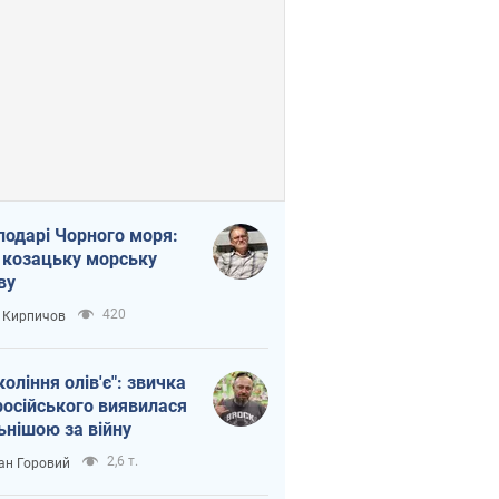
подарі Чорного моря:
 козацьку морську
ву
420
 Кирпичов
коління олів'є": звичка
російського виявилася
ьнішою за війну
2,6 т.
ан Горовий