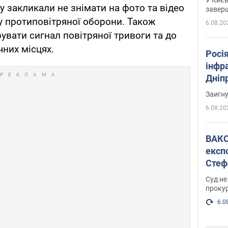
 закликали не знімати на фото та відео
завер
ту протиповітряної оборони. Також
6.08.20
рувати сигнал повітряної тривоги та до
чних місцях.
Росія
інфр
Дніпр
пора
Заигн
6.08.20
ВАКС обрав 
експ
Стеф
спра
Суд не
проку
6.0