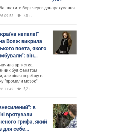
лив неочікуване рішення
ба платити борг через донарахування
7,8 т.
26 09:53
країна напала!"
на Вояж викрила
ького поета, якого
мбували": він
ь російської не
начила артистка,
 а тепер хоче
енник був фанатом
и, але після переїзду в
циду українців
му "промили мозок"
5,2 т.
26 11:42
знесилений": в
їні врятували
неного грифа, який
в для себе