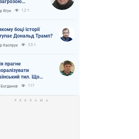
 загрозою
тична логістика
1,2 т.
ор Ягун
якому боці історії
тупає Дональд Трамп?
3,5 т.
ор Каспрук
ія прагне
оралізувати
аїнський тил. Що
то собі нагадати
117
 Богданов