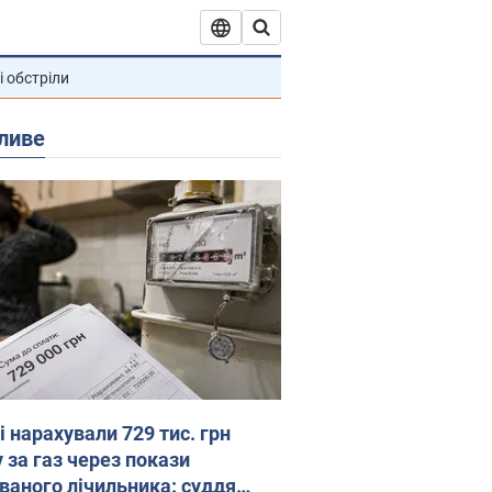
і обстріли
ливе
 нарахували 729 тис. грн
 за газ через покази
ованого лічильника: суддя