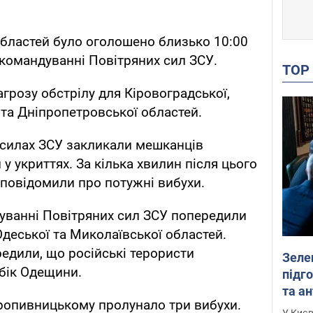
областей було оголошено близько 10:00
 командуванні Повітряних сил ЗСУ.
TO
грозу обстрілу для Кіровоградської,
 та Дніпропетровської областей.
 силах ЗСУ закликали мешканців
 укриттях. За кілька хвилин після цього
повідомили про потужні вибухи.
уванні Повітряних сил ЗСУ попередили
Одеської та Миколаївської областей.
едили, що російські терористи
Зеле
 бік Одещини.
підго
та антибалістичної програми
Кропивницькому пролунало три вибухи.
FREY
У Києв