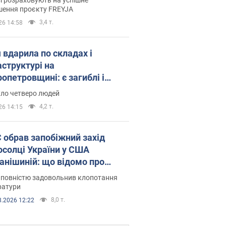
шення проєкту FREYJA
3,4 т.
26 14:58
 вдарила по складах і
аструктурі на
опетровщині: є загиблі і
нені. Фото
уло четверо людей
4,2 т.
26 14:15
запобіжний захід
осолці України у США
анішиній: що відомо про
ву
 повністю задовольнив клопотання
ратури
8,0 т.
8.2026 12:22