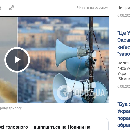
ухва
Чи тре
Читать на русском
6.08.20
"Це У
Окса
київс
"зазо
навіт
Як заз
Play Video
знав,
письм
Україн
гено
РФ йо
6.08.20
"Був 
Укра
пора
обра
сі головного — підпишіться на Новини на