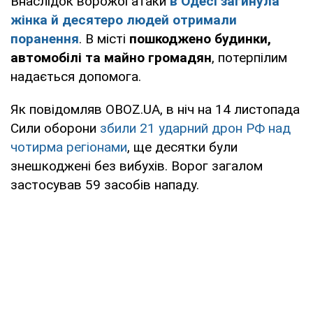
Внаслідок ворожої атаки
в Одесі загинула
жінка й десятеро людей отримали
поранення
. В місті
пошкоджено будинки,
автомобілі та майно громадян
, потерпілим
надається допомога.
Як повідомляв OBOZ.UA, в ніч на 14 листопада
Сили оборони
збили 21 ударний дрон РФ над
чотирма регіонами
, ще десятки були
знешкоджені без вибухів. Ворог загалом
застосував 59 засобів нападу.