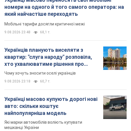
номери на одного й того самого оператора: на
який найчастіше переходять
Мобільні тарифи досягли критичної межі
9.08.2026 23:48
68,1 т.
Українців планують виселяти з
квартир: "слуга народу" розповіла,
хто ухвалюватиме рішення про
знесення будинків
Чому хочуть зносити оселі українців
9.08.2026 23:18
60,7 т.
Українці масово купують дорогі нові
авто: скільки коштує
найпопулярніша модель
Які марки автомобілів воліють купувати
мешканці України