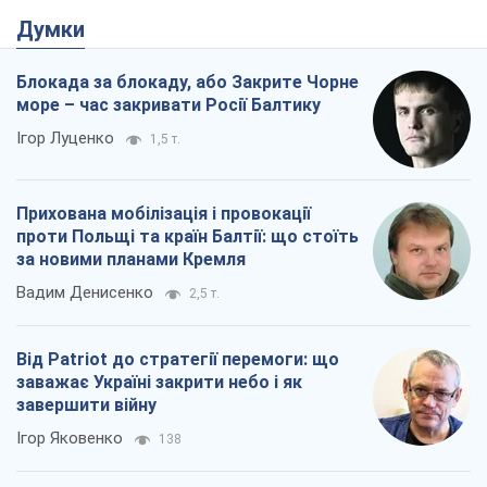
Думки
Блокада за блокаду, або Закрите Чорне
море – час закривати Росії Балтику
Ігор Луценко
1,5 т.
Прихована мобілізація і провокації
проти Польщі та країн Балтії: що стоїть
за новими планами Кремля
Вадим Денисенко
2,5 т.
Від Patriot до стратегії перемоги: що
заважає Україні закрити небо і як
завершити війну
Ігор Яковенко
138