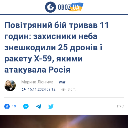
Повітряний бій тривав 11
годин: захисники неба
знешкодили 25 дронів і
ракету Х-59, якими
атакувала Росія
Марина Ліснічук
War
15.11.2024 09:12
3,0 т.
19
РУС