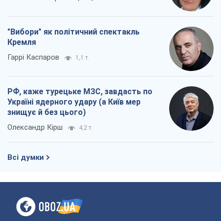
"Вибори" як політичний спектакль
Кремля
Гаррі Каспаров
1,1 т.
РФ, каже турецьке МЗС, завдасть по
Україні ядерного удару (а Київ мер
знищує й без цього)
Олександр Кірш
4,2 т.
Всі думки