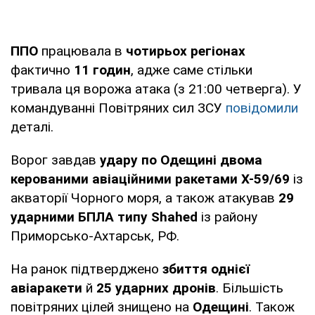
ППО
працювала в
чотирьох регіонах
фактично
11 годин
, адже саме стільки
тривала ця ворожа атака (з 21:00 четверга). У
командуванні Повітряних сил ЗСУ
повідомили
деталі.
Ворог завдав
удару по Одещині двома
керованими авіаційними ракетами Х-59/69
із
акваторії Чорного моря, а також атакував
29
ударними БПЛА типу Shahed
із району
Приморсько-Ахтарськ, РФ.
На ранок підтверджено
збиття однієї
авіаракети
й
25 ударних дронів
. Більшість
повітряних цілей знищено на
Одещині
. Також