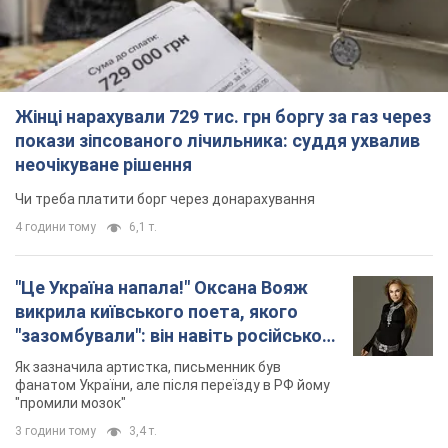
Жінці нарахували 729 тис. грн боргу за газ через
покази зіпсованого лічильника: суддя ухвалив
неочікуване рішення
Чи треба платити борг через донарахування
4 години тому
6,1 т.
"Це Україна напала!" Оксана Вояж
викрила київського поета, якого
"зазомбували": він навіть російської
не знав, а тепер хоче геноциду
Як зазначила артистка, письменник був
українців
фанатом України, але після переїзду в РФ йому
"промили мозок"
3 години тому
3,4 т.