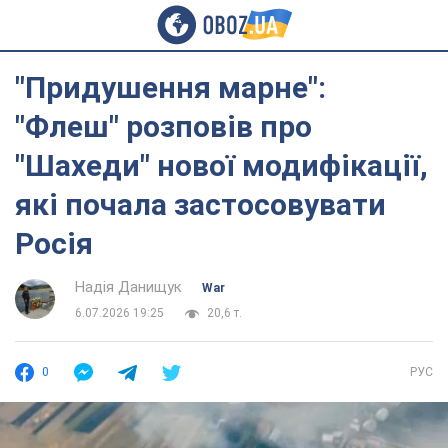
"Придушення марне":
"Флеш" розповів про
"Шахеди" нової модифікації,
які почала застосовувати
Росія
Надія Данищук
War
6.07.2026 19:25
20,6 т.
0
РУС