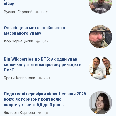
війну
Руслан Горовий
1,6 т.
Ось кінцева мета російського
масованого удару
Ігор Чернецький
3,0 т.
Від Wildberries до ВТБ: як один удар
може запустити ланцюгову реакцію в
Росії
Брати Капранови
2,6 т.
Податкові перевірки після 1 серпня 2026
року: як горизонт контролю
скорочується з 6,5 до 3 років
Вікторія Карпова
3,8 т.