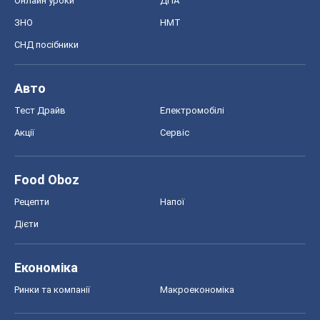
Онлайн уроки
ДПА
ЗНО
НМТ
СНД посібники
Авто
Тест Драйв
Електромобілі
Акції
Сервіс
Food Oboz
Рецепти
Напої
Дієти
Економіка
Ринки та компанії
Макроекономіка