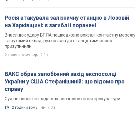
Росія атакувала залізничну станцію в Лозовій
на Харківщині: є загиблі і поранені
Внаслідок удару БПЛА пошкоджено вокзал, контактну мережу
та рухомий склад, рух поїздів до станції тимчасово
призупинили
2 години тому
2,8 т.
ВАКС обрав запобіжний захід експосолці
України у США Стефанішиній: що відомо про
справу
Суд не повністю задовольнив клопотання прокуратури
2 години тому
7,0 т.