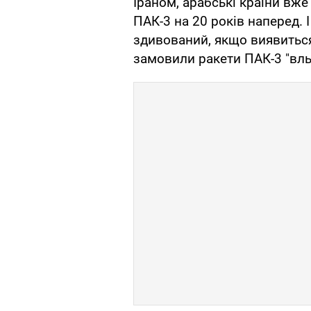
Іраном, арабські країни вж
ПАК-3 на 20 років наперед. І
здивований, якщо виявиться,
замовили ракети ПАК-3 "вль