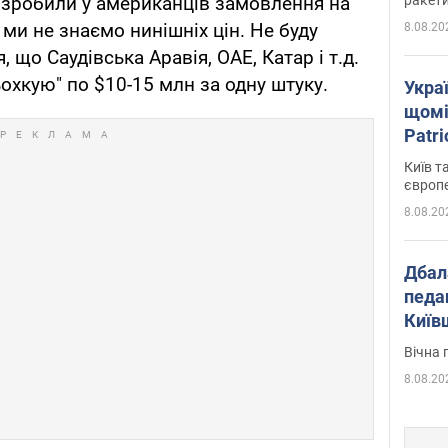
е зробили у американців замовлення на
 ми не знаємо нинішніх цін. Не буду
8.08.20
 що Саудівська Аравія, ОАЕ, Катар і т.д.
охкую" по $10-15 млн за одну штуку.
Укра
щомі
Patr
розк
Київ т
європ
8.08.20
Дбал
педа
Київ
київс
Вічна 
8.08.20