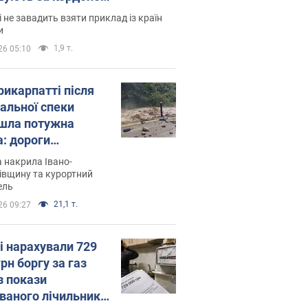
і не завадить взяти приклад із країн
и
1,9 т.
26 05:10
рикарпатті після
альної спеки
шла потужна
а: дороги
творились на
 накрила Івано-
. Відео
івщину та курортний
ель
21,1 т.
26 09:27
і нарахували 729
грн боргу за газ
з покази
ованого лічильника: