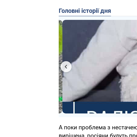
Головні історії дня
А поки проблема з нестачею 
вирішена, росіяни будуть про