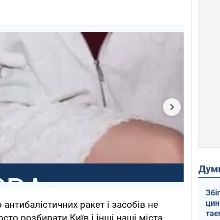
Дум
Збі
цин
антибалістичних ракет і засобів не
тає
сто розбирати Київ і інші наші міста.