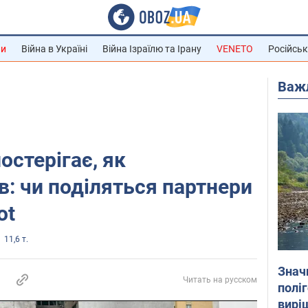
ни
Війна в Україні
Війна Ізраїлю та Ірану
VENETO
Російськ
Важ
остерігає, як
в: чи поділяться партнери
ot
11,6 т.
Знач
Читать на русском
полі
вирі