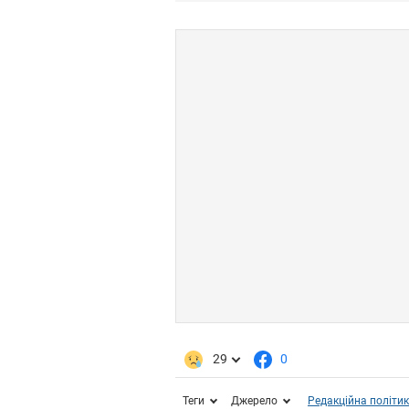
29
0
Теги
Джерело
Редакційна політи