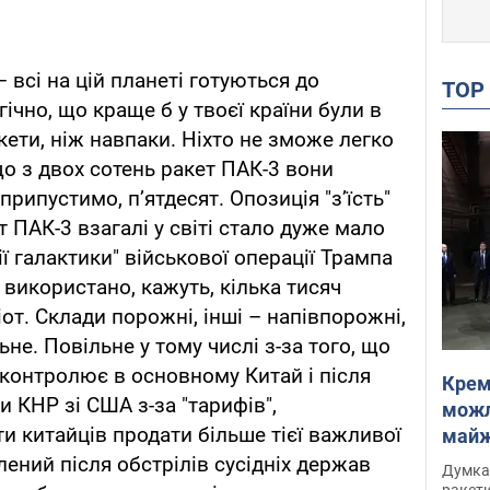
 всі на цій планеті готуються до
TO
гічно, що краще б у твоєї країни були в
кети, ніж навпаки. Ніхто не зможе легко
о з двох сотень ракет ПАК-3 вони
припустимо, пʼятдесят. Опозиція "зʼїсть"
т ПАК-3 взагалі у світі стало дуже мало
ії галактики" військової операції Трампа
 використано, кажуть, кілька тисяч
от. Склади порожні, інші – напівпорожні,
не. Повільне у тому числі з-за того, що
 контролює в основному Китай і після
Крем
и КНР зі США з-за "тарифів",
можл
 китайців продати більше тієї важливої
майже
Інте
ений після обстрілів сусідніх держав
Думка,
ракети