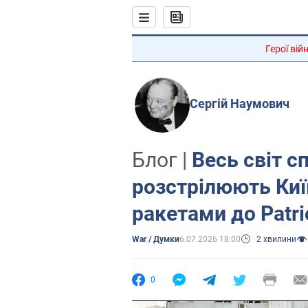
Герої вій
Сергій Наумович
Блог |
Весь світ сп
розстрілюють Киї
ракетами до Patri
War / Думки
6.07.2026 18:00
2 хвилини
0