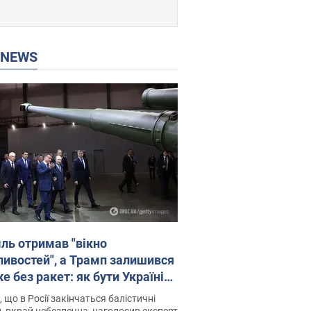
P NEWS
ль отримав "вікно
ивостей", а Трамп залишився
 без ракет: як бути Україні?
рв’ю з Мельником
 що в Росії закінчаться балістичні
, вкрай небезпечна, наголосив експерт