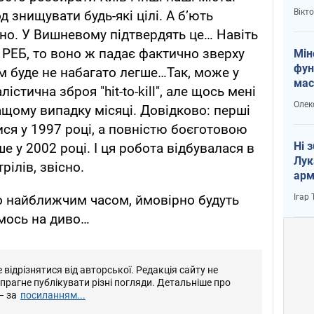
і Пу
Вікт
д знищувати будь-які цілі. А бʼють
но. У Вишневому підтвердять це… Навіть
РЕБ, то воно ж падає фактично зверху
Мін
фун
нам буде не набагато легше…Так, може у
мас
істична зброя "hit-to-kill", але щось мені
Олек
ащому випадку місяці. Довідково: перші
ся у 1997 році, а повністю боєготовою
Ні 
 у 2002 році. І ця робота відбувалася в
Лук
ілів, звісно.
арм
Ігар
о найближчим часом, ймовірно будуть
ємось на диво…
відрізнятися від авторської. Редакція сайту не
е прагне публікувати різні погляди. Детальніше про
– за
посиланням...