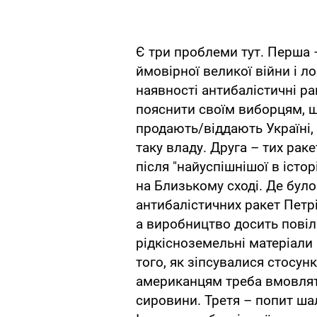
Є три проблеми тут. Перша –
ймовірної великої війни і ло
наявності антибалістичні ра
пояснити своїм виборцям, щ
продають/віддають Україні, 
таку владу. Друга – тих раке
після "найуспішнішої в істор
на Близькому сході. Де було
антибалістичних ракет Петрі
а виробництво досить повіль
рідкісноземельні матеріали
того, як зіпсувалися стосунк
американцям треба вмовляти
сировини. Третя – попит шал