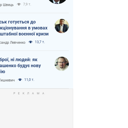
тіна?
7,9 т.
ор Швець
ськ готується до
кціонування в умовах
штабної воєнної кризи
13,7 т.
сандр Левченко
зброї, ні людей: як
ашенко будує нову
ію
11,0 т.
 Тишкевич