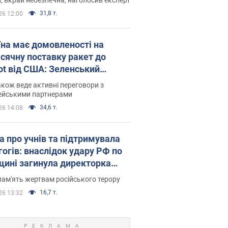
31,8 т.
26 12:00
їна має домовленості на
сячну поставку ракет до
iot від США: Зеленський
рив подробиці
акож веде активні переговори з
ейськими партнерами
34,6 т.
26 14:08
а про учнів та підтримувала
гогів: внаслідок удару РФ по
щині загинула директорка
ького ліцею, її чоловік та онук
пам'ять жертвам російського терору
16,7 т.
26 13:32