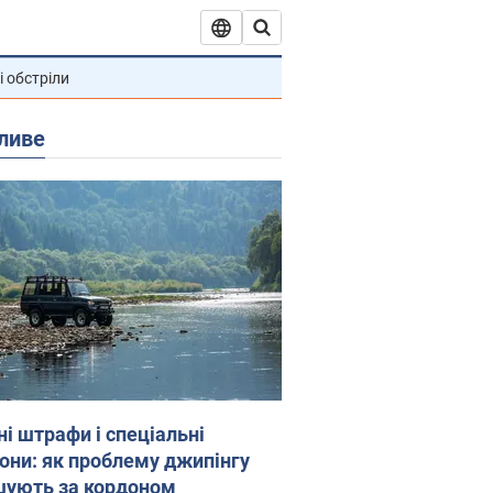
і обстріли
ливе
ні штрафи і спеціальні
гони: як проблему джипінгу
шують за кордоном