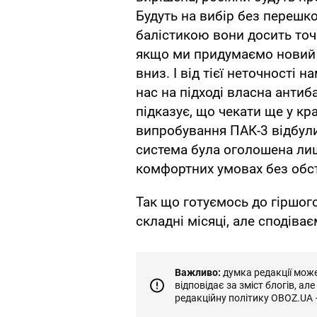
Будуть на вибір без перешко
балістикою вони досить точ
якщо ми придумаємо новий 
вниз. І від тієї неточності 
нас на підході власна антибал
підказує, що чекати ще у кр
випробування ПАК-3 відбули
система була оголошена лише
комфортних умовах без обстр
Так що готуємось до гіршог
складні місяці, але сподіва
Важливо:
думка редакції може 
відповідає за зміст блогів, ал
редакційну політику OBOZ.UA 