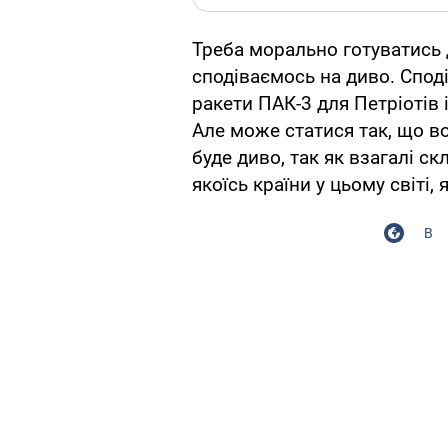
Треба морально готуватись 
сподіваємось на диво. Спод
ракети ПАК-3 для Петріотів 
Але може статися так, що во
буде диво, так як взагалі с
якоїсь країни у цьому світі,
В