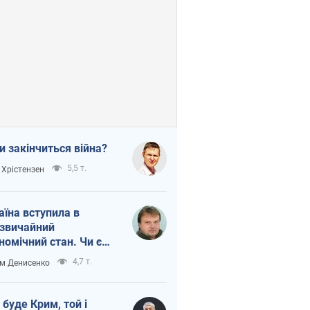
и закінчиться війна?
5,5 т.
 Хрістензен
аїна вступила в
звичайний
номічний стан. Чи є
тло вкінці тунелю?
4,7 т.
м Денисенко
 буде Крим, той і