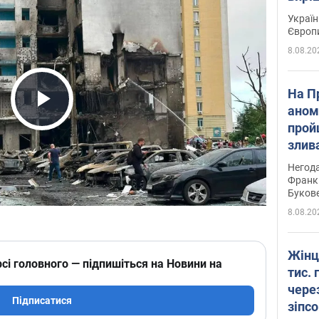
Україн
Європ
8.08.20
На П
аном
Play Video
прой
злив
пере
Негода
річки
Франк
Буков
8.08.20
Жінц
сі головного — підпишіться на Новини на
тис. 
чере
Підписатися
зіпс