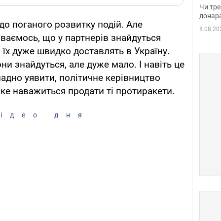
судд
Чи тре
неоч
донар
до поганого розвитку подій. Але
8.08.20
іваємось, що у партнерів знайдуться
і їх дуже швидко доставлять в Україну.
ни знайдуться, але дуже мало. І навіть це
кладно уявити, політичне керівництво
 яке наважиться продати ті протиракети.
ідео дня