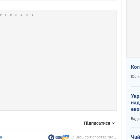
Кол
Юрій
Укр
над
еко
сві
Вади
Підписатися
Чий
ка
Весь світ спостерігає ...