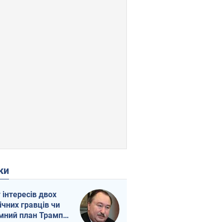
ки
г інтересів двох
ічних гравців чи
мний план Трампа