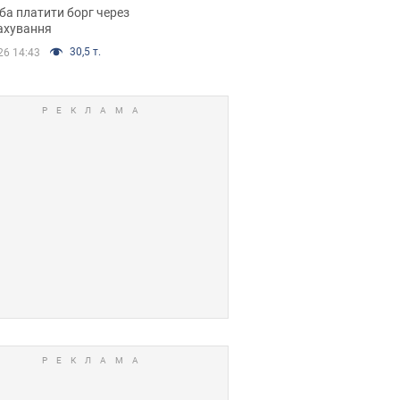
я ухвалив
ба платити борг через
ікуване рішення
ахування
30,5 т.
26 14:43