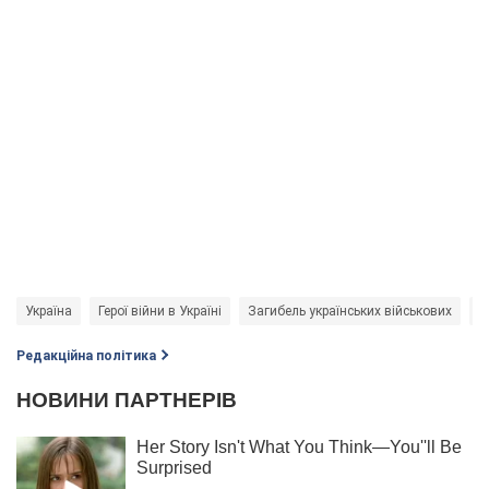
Україна
Герої війни в Україні
Загибель українських військових
В
Редакційна політика