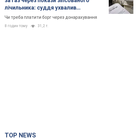
за газ через покази зіпсованого
лічильника: суддя ухвалив
неочікуване рішення
Чи треба платити борг через донарахування
8 годин тому
31,2 т.
TOP NEWS