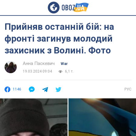
Прийняв останній бій: на
фронті загинув молодий
захисник з Волині. Фото
Анна Паскевич
War
19.03.2024 09:04
6,1 т.
1146
РУС