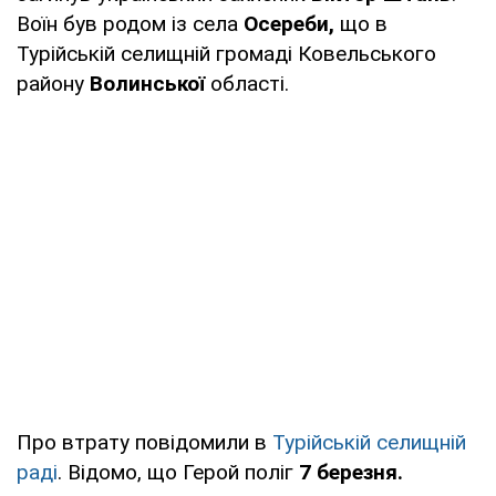
Воїн був родом із села
Осереби,
що в
Турійській селищній громаді Ковельського
району
Волинської
області.
Про втрату повідомили в
Турійській селищній
раді
. Відомо, що Герой поліг
7 березня.