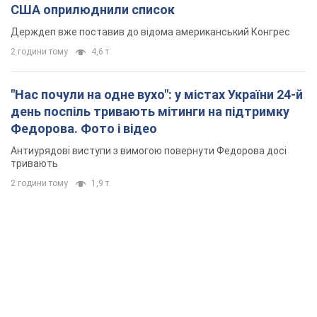
США оприлюднили список
Держдеп вже поставив до відома американський Конгрес
2 години тому
4,6 т.
"Нас почули на одне вухо": у містах України 24-й
день поспіль тривають мітинги на підтримку
Федорова. Фото і відео
Антиурядові виступи з вимогою повернути Федорова досі
тривають
2 години тому
1,9 т.