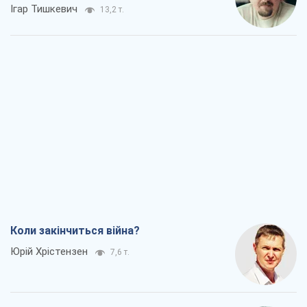
Ігар Тишкевич
13,2 т.
Коли закінчиться війна?
Юрій Хрістензен
7,6 т.