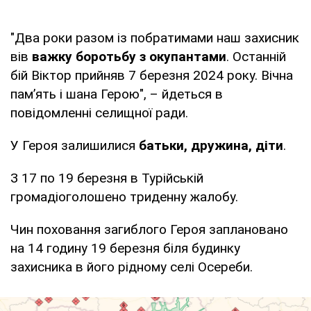
"Два роки разом із побратимами наш захисник
вів
важку боротьбу з окупантами
. Останній
бій Віктор прийняв 7 березня 2024 року. Вічна
памʼять і шана Герою", – йдеться в
повідомленні селищної ради.
У Героя залишилися
батьки, дружина, діти
.
З 17 по 19 березня в Турійській
громадіоголошено триденну жалобу.
Чин поховання загиблого Героя заплановано
на 14 годину 19 березня біля будинку
захисника в його рідному селі Осереби.