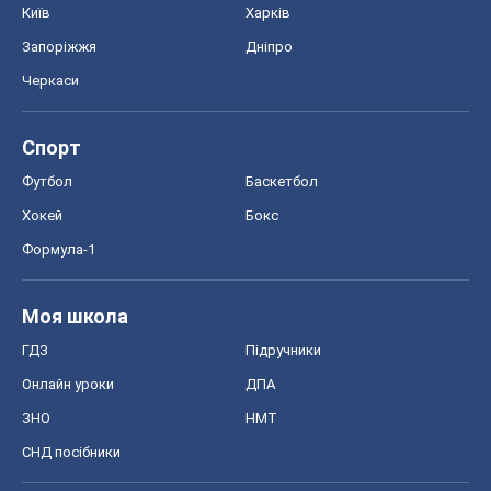
Київ
Харків
Запоріжжя
Дніпро
Черкаси
Спорт
Футбол
Баскетбол
Хокей
Бокс
Формула-1
Моя школа
ГДЗ
Підручники
Онлайн уроки
ДПА
ЗНО
НМТ
СНД посібники