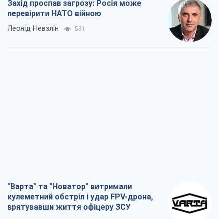
Захід проспав загрозу: Росія може
перевірити НАТО війною
Леонід Невзлін
531
"Варта" та "Новатор" витримали
кулеметний обстріл і удар FPV-дрона,
врятувавши життя офіцеру ЗСУ