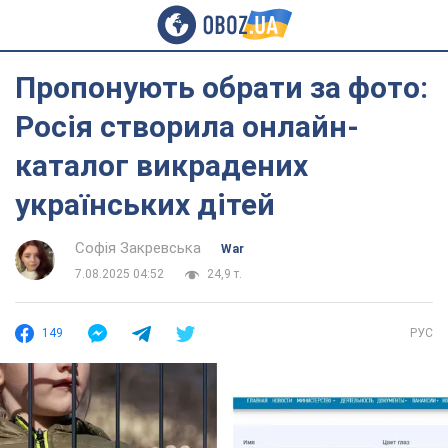
Пропонують обрати за фото:
Росія створила онлайн-
каталог викрадених
українських дітей
Софія Закревська
War
7.08.2025 04:52
24,9 т.
149
РУС