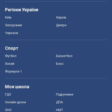
Регіони України
Київ
Харків
Запоріжжя
Дніпро
Черкаси
Спорт
Футбол
Баскетбол
Хокей
Бокс
Формула-1
Моя школа
ГДЗ
Підручники
Онлайн уроки
ДПА
ЗНО
НМТ