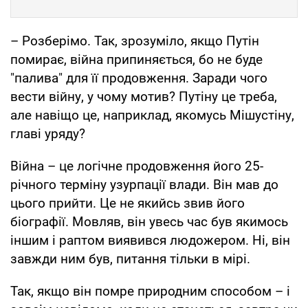
– Розберімо. Так, зрозуміло, якщо Путін
помирає, війна припиняється, бо не буде
"палива" для її продовження. Заради чого
вести війну, у чому мотив? Путіну це треба,
але навіщо це, наприклад, якомусь Мішустіну,
главі уряду?
Війна – це логічне продовження його 25-
річного терміну узурпації влади. Він мав до
цього прийти. Це не якийсь звив його
біографії. Мовляв, він увесь час був якимось
іншим і раптом виявився людожером. Ні, він
завжди ним був, питання тільки в мірі.
Так, якщо він помре природним способом – і