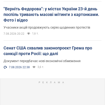
"Верніть Федорова": у містах України 23-й день
поспіль тривають масові мітинги з картонками.
Фото і відео
Учасники акцій продовжують серію щоденних протестів
1,6 т.
7.08.2026 20:22
Сенат США схвалив законопроєкт Грема про
санкції проти Росії: що далі
Документ передбачає нові економічні обмеження
3,6 т.
7.08.2026 22:38