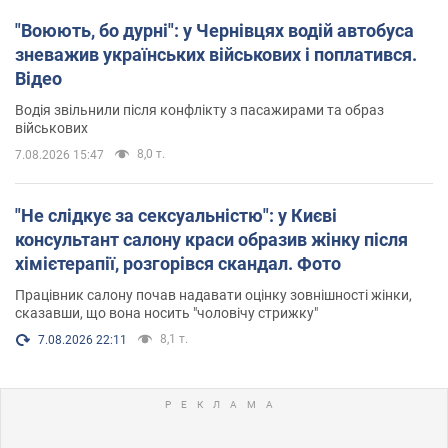
"Воюють, бо дурні": у Чернівцях водій автобуса
зневажив українських військових і поплатився.
Відео
Водія звільнили після конфлікту з пасажирами та образ
військових
8,0 т.
7.08.2026 15:47
"Не слідкує за сексуальністю": у Києві
консультант салону краси образив жінку після
хімієтерапії, розгорівся скандал. Фото
Працівник салону почав надавати оцінку зовнішності жінки,
сказавши, що вона носить "чоловічу стрижку"
8,1 т.
7.08.2026 22:11