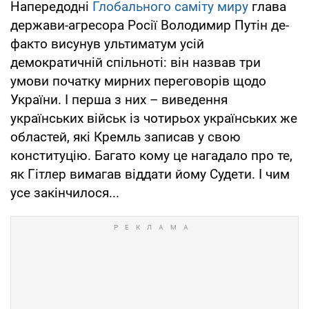
Напередодні
Глобального саміту миру
глава
держави-агресора Росії Володимир Путін де-
факто висунув ультиматум усій
демократичній спільноті: він назвав три
умови початку мирних переговорів щодо
України. І перша з них – виведення
українських військ із чотирьох українських же
областей, які Кремль записав у свою
конституцію. Багато кому це нагадало про те,
як Гітлер вимагав віддати йому Судети. І чим
усе закінчилося...