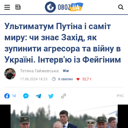
Ультиматум Путіна і саміт
миру: чи знає Захід, як
зупинити агресора та війну в
Україні. Інтерв'ю із Фейгіним
Тетяна Гайжевська
War
17.06.2024 18:23
6 хвилин
52,7 т.
10
РУС