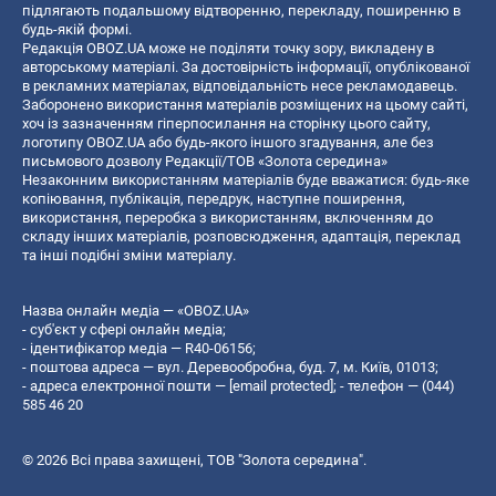
підлягають подальшому відтворенню, перекладу, поширенню в
будь-якій формі.
Редакція OBOZ.UA може не поділяти точку зору, викладену в
авторському матеріалі. За достовірність інформації, опублікованої
в рекламних матеріалах, відповідальність несе рекламодавець.
Заборонено використання матеріалів розміщених на цьому сайті,
хоч із зазначенням гіперпосилання на сторінку цього сайту,
логотипу OBOZ.UA або будь-якого іншого згадування, але без
письмового дозволу Редакції/ТОВ «Золота середина»
Незаконним використанням матеріалів буде вважатися: будь-яке
копiювання, публiкацiя, передрук, наступне поширення,
використання, переробка з використанням, включенням до
складу інших матеріалів, розповсюдження, адаптація, переклад
та інші подібні зміни матеріалу.
Назва онлайн медіа — «OBOZ.UA»
- суб'єкт у сфері онлайн медіа;
- ідентифікатор медіа — R40-06156;
- поштова адреса — вул. Деревообробна, буд. 7, м. Київ, 01013;
- адреса електронної пошти —
[email protected]
; - телефон — (044)
585 46 20
© 2026 Всі права захищені, ТОВ "Золота середина".