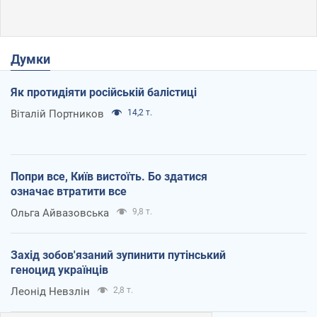
Думки
Як протидіяти російській балістиці
Віталій Портников
14,2 т.
Попри все, Київ вистоїть. Бо здатися
означає втратити все
Ольга Айвазовська
9,8 т.
Захід зобов'язаний зупинити путінський
геноцид українців
Леонід Невзлін
2,8 т.