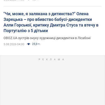
"Чи, може, я залякана з дитинства?" Олена
Зарецька – про вбивство бабусі-дисидентки
Алли Горської, критику Дмитра Стуса та втечу в
Португалію з 5 дітьми
OBOZ.UA зустрів онуку художниці-дисидентки в Лісабоні
25,9 т.
5.08.2026 04:00