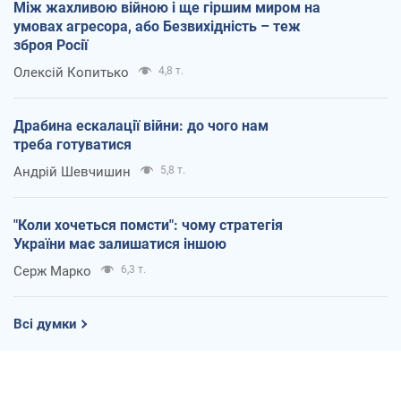
Між жахливою війною і ще гіршим миром на
умовах агресора, або Безвихідність – теж
зброя Росії
Олексій Копитько
4,8 т.
Драбина ескалації війни: до чого нам
треба готуватися
Андрій Шевчишин
5,8 т.
"Коли хочеться помсти": чому стратегія
України має залишатися іншою
Серж Марко
6,3 т.
Всі думки