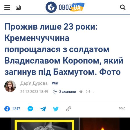
Прожив лише 23 роки:
Кременчуччина
попрощалася з солдатом
Владиславом Коропом, який
загинув під Бахмутом. Фото
Дар'я Дурова
War
24.12.2023 18:49
3 хвилини
9,4 т.
1247
РУС