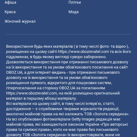
Афіша
Плітки
Краса
Мода
Жіночий журнал
Використання будь-яких матеріалів ( в тому числі фото- та відео-),
розміщених на цьому сайті
https://www.obozrevatel.com
та всіх його
піддоменах, в будь-якому вигляді суворо заборонено.
Дозволяється використання при отриманні письмового дозволу
на їх використання та за умови обов'язкового посилання на сайт
OBOZ.UA, а для інтернет-видань - при отриманні письмового
дозволу на їх використання та за умови обов'язкового
розміщення прямого, відкритого для пошукових систем,
гіперпосилання на сторінку OBOZ.UA за посиланням
https://www.obozrevatel.com
, на якій розміщено оригінальний
матеріал в першому абзаці матеріалу.
Всі матеріали на цьому сайті, в тому числі інтерв’ю, статті,
дослідження – є службовими творами журналістів редакції,
виключні майнові права на які належать ТОВ «Золота середина».
На всі опубліковані фотоматеріали Getty Images редакція має
майнові права, які захищаються законом України «Про авторські
права та суміжні права», ніхто не має права без письмового
дозволу ТОВ «Золота середина» їх використовувати, вони не