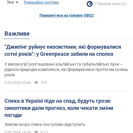
Теги
Редакційна політика
Прожив лише 23...
Повернутися на головну OBOZ
Важливе
"Джипінг руйнує екосистеми, які формувалися
сотні років": у Greenpeace забили на сполох
У високогір'ї розташовані альпійські та субальпійські луки –
рідкісні природні комплекси, які формувалися протягом сотень
років
579
5.08.2026 23:00
Спека в Україні піде на спад, будуть грози:
синоптики дали прогноз, коли чекати зміни
погоди
Зовсім скоро спека поступово відступить
6,2 т.
5.08.2026 14:59