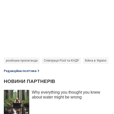
російська пропаганда
Співпраця Росії та КНДР
Війна в Україні
Р
Редакційна політика