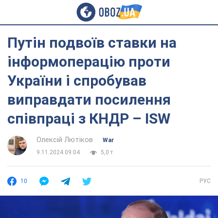
Путін подвоїв ставки на
інформоперацію проти
України і спробував
виправдати посилення
співпраці з КНДР – ISW
Олексій Лютіков
War
9.11.2024 09:04
5,0 т.
10
РУС