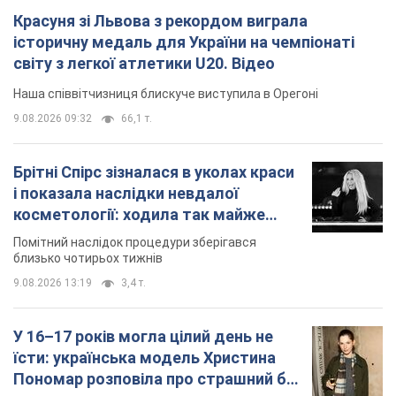
Красуня зі Львова з рекордом виграла
історичну медаль для України на чемпіонаті
світу з легкої атлетики U20. Відео
Наша співвітчизниця блискуче виступила в Орегоні
9.08.2026 09:32
66,1 т.
Брітні Спірс зізналася в уколах краси
і показала наслідки невдалої
косметології: ходила так майже
місяць
Помітний наслідок процедури зберігався
близько чотирьох тижнів
9.08.2026 13:19
3,4 т.
У 16–17 років могла цілий день не
їсти: українська модель Христина
Пономар розповіла про страшний бік