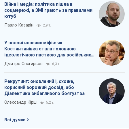
Війна і медіа: політика пішла в
соцмережі, а ЗМІ грають за правилами
ютуб
Павло Казарін
2,9 т.
У полоні власних міфів: як
Костянтинівка стала головною
ідеологічною пасткою для російських
окупантів
Дмитро Снєгирьов
6,3 т.
Рекрутинг: оновлений і, схоже,
корисний ворожий досвід, або
Діалектика вибагливого боягузтва
Олександр Кірш
5,2 т.
Всі думки