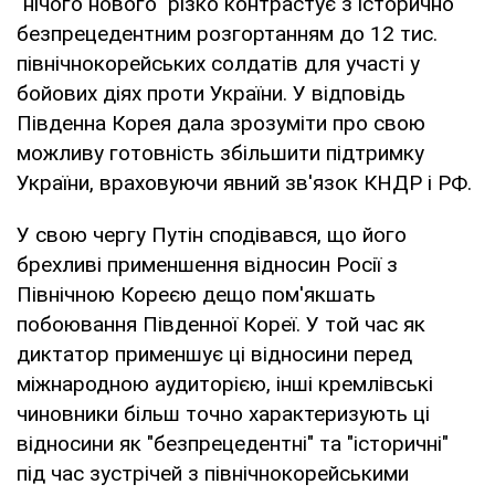
"нічого нового" різко контрастує з історично
безпрецедентним розгортанням до 12 тис.
північнокорейських солдатів для участі у
бойових діях проти України. У відповідь
Південна Корея дала зрозуміти про свою
можливу готовність збільшити підтримку
України, враховуючи явний зв'язок КНДР і РФ.
У свою чергу Путін сподівався, що його
брехливі применшення відносин Росії з
Північною Кореєю дещо пом'якшать
побоювання Південної Кореї. У той час як
диктатор применшує ці відносини перед
міжнародною аудиторією, інші кремлівські
чиновники більш точно характеризують ці
відносини як "безпрецедентні" та "історичні"
під час зустрічей з північнокорейськими