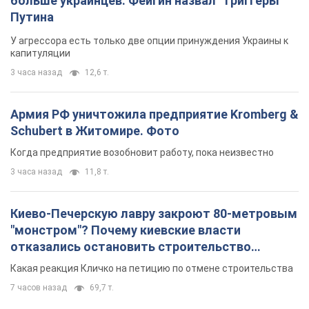
больше украинцев: Фейгин назвал "триггеры"
Путина
У агрессора есть только две опции принуждения Украины к
капитуляции
3 часа назад
12,6 т.
Армия РФ уничтожила предприятие Kromberg &
Schubert в Житомире. Фото
Когда предприятие возобновит работу, пока неизвестно
3 часа назад
11,8 т.
Киево-Печерскую лавру закроют 80-метровым
"монстром"? Почему киевские власти
отказались остановить строительство
небоскреба "московского верующего"
Какая реакция Кличко на петицию по отмене строительства
7 часов назад
69,7 т.