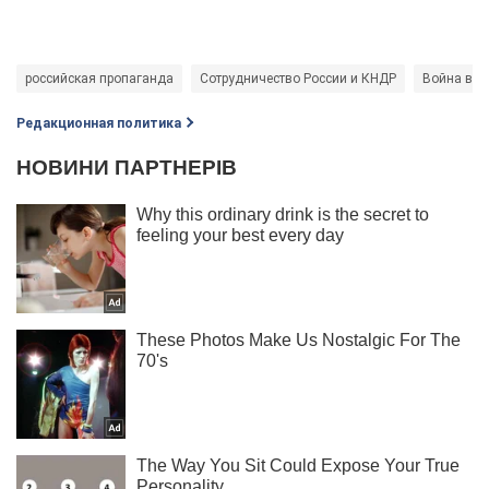
российская пропаганда
Сотрудничество России и КНДР
Война в У
Редакционная политика