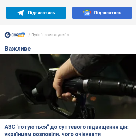
АЗС "готуються" до суттєвого підвищення цін:
українцям розповіли, чого очікувати
Як на заправках уже змінили вартість пального
11 часов назад
23,3 т.
"Білий дім не є власністю Трампа":
суд США зупинив будівництво
бальної зали за $400 млн
Трамп вже заявив, що негайно подасть