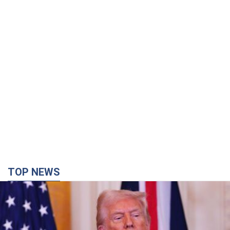
TOP NEWS
Кінець епохи "фактора Трампа": хто насправді
забезпечить Україні захист від російської
балістики. Інтерв’ю з Безсмертним