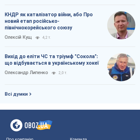
що відбувається в українському хокеї
Олександр Липенко
2,0 т.
Всі думки
Про компанію
Команда
Правова інформація
Політика конфіденційності
Реклама на сайті
Документи
Редакційна політика
Журналісти OBOZ.UA на місці
подій
OBOZ.UA
Політика