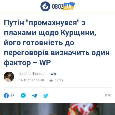
Путін "промахнувся" з
планами щодо Курщини,
його готовність до
переговорів визначить один
фактор – WP
Іванна Шепель
War
16.11.2024 12:40
18,3 т.
87
РУС