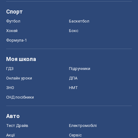
ГДЗ
Підручники
Онлайн уроки
ДПА
ЗНО
НМТ
СНД посібники
Авто
Тест Драйв
Електромобілі
Акції
Сервіс
Food Oboz
Рецепти
Напої
Дієти
Економіка