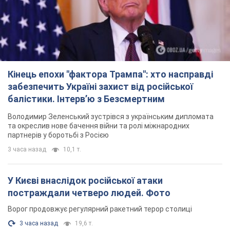
Володимир Зеленський зустрівся з українським дипломата
та окреслив нове бачення війни та ролі міжнародних
партнерів у боротьбі з Росією
3 часа назад
10,1 т.
У Києві внаслідок російської атаки
постраждали четверо людей. Фото
Ворог продовжує регулярний ракетний терор столиці
3 часа назад
19,6 т.
Росіяни атакували дроном лікарню у Херсоні:
постраждали медпрацівниці
Загалом постраждали чотири жінки – і вони не єдині поранені
за добу
9 часов назад
4,1 т.