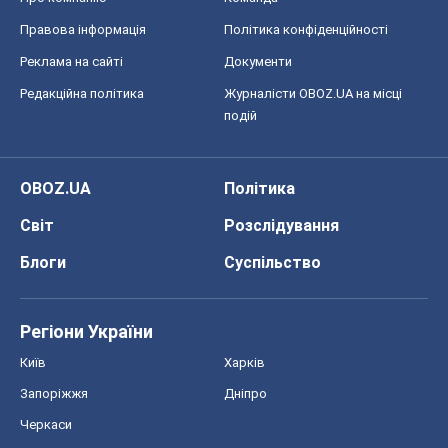
Світ
Розслідування
Блоги
Суспільство
Регіони України
Київ
Харків
Запоріжжя
Дніпро
Черкаси
Спорт
Футбол
Баскетбол
Хокей
Бокс
Формула-1
Моя школа