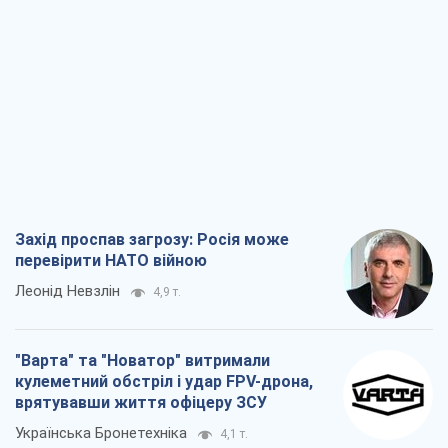
Захід проспав загрозу: Росія може
перевірити НАТО війною
Леонід Невзлін
4,9 т.
"Варта" та "Новатор" витримали
кулеметний обстріл і удар FPV-дрона,
врятувавши життя офіцеру ЗСУ
Українська Бронетехніка
4,1 т.
КНДР як каталізатор війни, або Про
новий етап російсько-
північнокорейського союзу
Олексій Кущ
4,2 т.
Вихід до еліти ЧС та тріумф "Сокола":