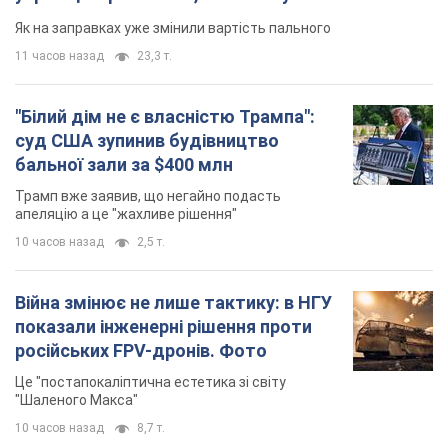
апеляцію а це "жахливе рішення"
10 часов назад
2,5 т.
Війна змінює не лише тактику: в НГУ
показали інженерні рішення проти
російських FPV-дронів. Фото
Це "постапокаліптична естетика зі світу
"Шаленого Макса"
10 часов назад
8,7 т.