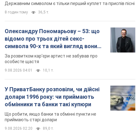
Державним символом є тільки перший куплет та приспів пісні
8 годин тому
36,5 т.
Олександру Пономарьову – 53: що
відомо про трьох дітей секс-
символа 90-х та який вигляд вони
мають
За розвитком кар'єри артист не забував про
особисте щастя
9.08.2026 04:01
10,1 т.
У ПриватБанку розповіли, чи дійсні
долари 1996 року: чи приймають
обмінники та банки такі купюри
Що робити, якщо банки та обмінні пункти не
приймають старі долари
9.08.2026 02:20
89,0 т.