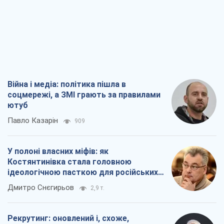
Війна і медіа: політика пішла в
соцмережі, а ЗМІ грають за правилами
ютуб
Павло Казарін
909
У полоні власних міфів: як
Костянтинівка стала головною
ідеологічною пасткою для російських
окупантів
Дмитро Снєгирьов
2,9 т.
Рекрутинг: оновлений і, схоже,