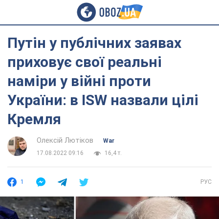
Путін у публічних заявах
приховує свої реальні
наміри у війні проти
України: в ISW назвали цілі
Кремля
Олексій Лютіков
War
17.08.2022 09:16
16,4 т.
1
РУС