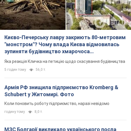
Києво-Печерську лавру закриють 80-метровим
"монстром"? Чому влада Києва відмовилась
зупиняти будівництво хмарочоса
"московського вірянина"
Яка реакція Кличка на петицію щодо скасування будівництва
5 годин тому
56,0 т.
Армія РФ знищила підприємство Kromberg &
Schubert у Житомирі. Фото
Коли поновить роботу підприємство, наразі невідомо
годину тому
8,0 т.
МЗС Болгарії викликало українського посла