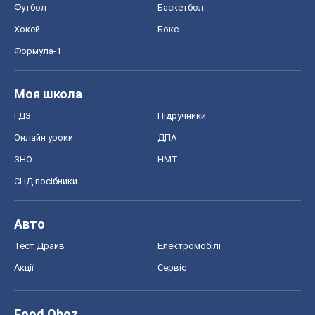
Футбол
Баскетбол
Хокей
Бокс
Формула-1
Моя школа
ГДЗ
Підручники
Онлайн уроки
ДПА
ЗНО
НМТ
СНД посібники
Авто
Тест Драйв
Електромобілі
Акції
Сервіс
Food Oboz