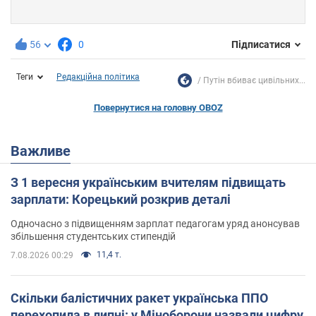
56
0
Підписатися
Теги
Редакційна політика
Путін вбиває цивільних...
Повернутися на головну OBOZ
Важливе
З 1 вересня українським вчителям підвищать
зарплати: Корецький розкрив деталі
Одночасно з підвищенням зарплат педагогам уряд анонсував
збільшення студентських стипендій
11,4 т.
7.08.2026 00:29
Скільки балістичних ракет українська ППО
перехопила в липні: у Міноборони назвали цифру