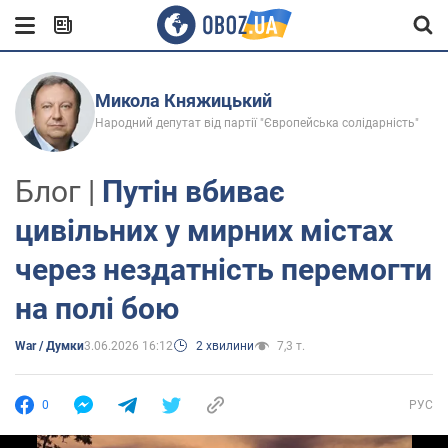
Микола Княжицький
Народний депутат від партії "Європейська солідарність"
Блог |
Путін вбиває
цивільних у мирних містах
через нездатність перемогти
на полі бою
War / Думки
3.06.2026 16:12
2 хвилини
7,3 т.
0
РУС