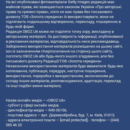
На всі опубліковані фотоматеріали Getty Images редакція має
майнові права, які захищаються законом України «Про авторські
права та суміжні права», ніхто не має права без письмового
дозволу ТОВ «Золота середина» їх використовувати, вони не
підлягають подальшому відтворенню, перекладу, поширенню в
будь-якій формі.
Редакція OBOZ.UA може не поділяти точку зору, викладену в
авторському матеріалі. За достовірність інформації, опублікованої
в рекламних матеріалах, відповідальність несе рекламодавець.
Заборонено використання матеріалів розміщених на цьому сайті,
хоч із зазначенням гіперпосилання на сторінку цього сайту,
логотипу OBOZ.UA або будь-якого іншого згадування, але без
письмового дозволу Редакції/ТОВ «Золота середина»
Незаконним використанням матеріалів буде вважатися: будь-яке
копiювання, публiкацiя, передрук, наступне поширення,
використання, переробка з використанням, включенням до
складу інших матеріалів, розповсюдження, адаптація, переклад
та інші подібні зміни матеріалу.
Назва онлайн медіа — «OBOZ.UA»
- суб'єкт у сфері онлайн медіа;
- ідентифікатор медіа — R40-06156;
- поштова адреса — вул. Деревообробна, буд. 7, м. Київ, 01013;
- адреса електронної пошти —
[email protected]
; - телефон — (044)
585 46 20