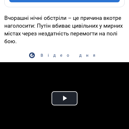
Вчорашні нічні обстріли – це причина вкотре
наголосити: Путін вбиває цивільних у мирних
містах через нездатність перемогти на полі
бою.
Відео дня
Play Video