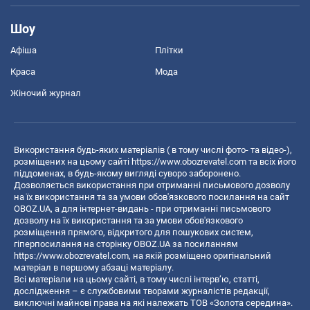
Шоу
Афіша
Плітки
Краса
Мода
Жіночий журнал
Використання будь-яких матеріалів ( в тому числі фото- та відео-),
розміщених на цьому сайті
https://www.obozrevatel.com
та всіх його
піддоменах, в будь-якому вигляді суворо заборонено.
Дозволяється використання при отриманні письмового дозволу
на їх використання та за умови обов'язкового посилання на сайт
OBOZ.UA, а для інтернет-видань - при отриманні письмового
дозволу на їх використання та за умови обов'язкового
розміщення прямого, відкритого для пошукових систем,
гіперпосилання на сторінку OBOZ.UA за посиланням
https://www.obozrevatel.com
, на якій розміщено оригінальний
матеріал в першому абзаці матеріалу.
Всі матеріали на цьому сайті, в тому числі інтерв’ю, статті,
дослідження – є службовими творами журналістів редакції,
виключні майнові права на які належать ТОВ «Золота середина».