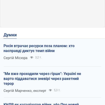
Думки
Росія втрачає ресурси поза планом: хто
насправді диктує темп війни
Сергій Місюра
3,2 т.
"Ми вже проходили через гірше": Україні не
варто піддаватися зневірі через ракетний
терор
Сергій Марченко, експерт
5,3 т.
КНДР як каталізатор війни, або Про новий