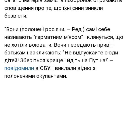
багато матерів замість похоронок отримають
сповіщення про те, що їхні сини зникли
безвісти.
"Вони (полонені росіяни. – Ред.) самі себе
називають "гарматним м’ясом" і клянуться, що
не хотіли воювати. Вони передають привіт
батькам і закликають: "Не відпускайте сюди
дітей! Зберіться краще і йдіть на Путіна!" –
повідомили
в СБУ. І виклали відео з
полоненими окупантами.