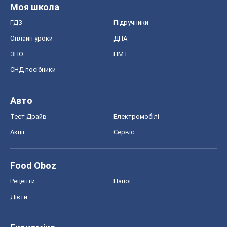
Food Oboz
Рецепти
Напої
Дієти
Економіка
Ринки та компанії
Макроекономіка
MedOboz
Новини медицини
MAMACLUB
Шоу
Афіша
Плітки
Краса
Мода