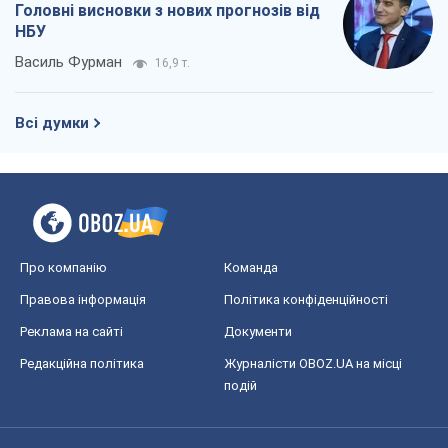
Про компанію
Команда
Правова інформація
Політика конфіденційності
Реклама на сайті
Документи
Редакційна політика
Журналісти OBOZ.UA на місці
подій
OBOZ.UA
Політика
Світ
Розслідування
Блоги
Суспільство
Регіони України
Київ
Харків
Запоріжжя
Дніпро
Черкаси