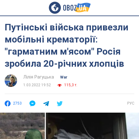
Путінські війська привезли
мобільні крематорії:
"гарматним м'ясом" Росія
зробила 20-річних хлопців
Лілія Рагуцька
War
1.03.2022 19:52
115,3 т.
2753
РУС