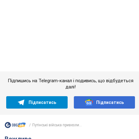
далі!
Підписатись
Підписатись
Путінські війська привезли...
Важливе
50-річна Lama розкрила секрети своєї краси та