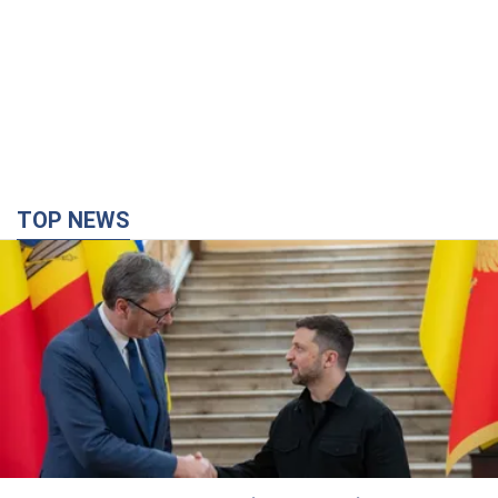
Зеленський вперше прибув до Сербії:
планується зустріч із Вучичем
Це перший візит глави держави до Бєлграда
2 часа назад
17,3 т.
Третій армійський корпус створює для
російських окупантів на Лиманському напрямку
критичний дискомфорт: як це вдалося
Це зараз переростає у кризу для всього угруповання