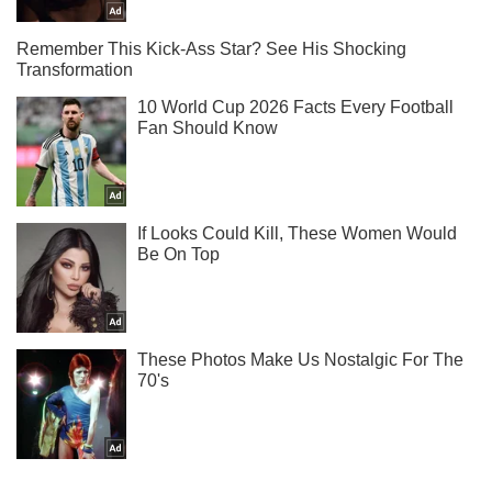
Підпишись на Telegram-канал і подивись, що відбудеться