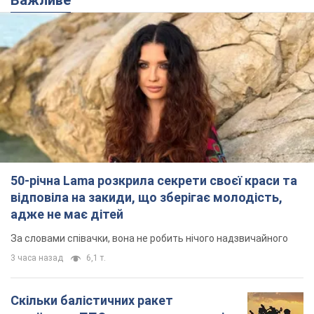
відповіла на закиди, що зберігає молодість,
адже не має дітей
За словами співачки, вона не робить нічого надзвичайного
3 часа назад
6,1 т.
Скільки балістичних ракет
українська ППО перехопила в липні: у
Міноборони назвали цифру
Українська ППО працювала в умовах дефіциту
ракет-перехоплювачів
6 часов назад
7,1 т.
Ауріка Ротару через суд змінила
свою пенсію, на яку раніше
жалілася: скільки отримувала
співачка
У виплату не врахували зарплатню артистки за