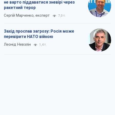
"Варта" та "Новатор" витримали
кулеметний обстріл і удар FPV-дрона,
врятувавши життя офіцеру ЗСУ
Українська Бронетехніка
2,0 т.
КНДР як каталізатор війни, або Про
новий етап російсько-
північнокорейського союзу
Олексій Кущ
2,2 т.