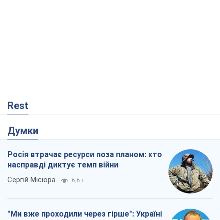
Думки
Росія втрачає ресурси поза планом: хто
насправді диктує темп війни
Сергій Місюра
6,6 т.
"Ми вже проходили через гірше": Україні
не варто піддаватися зневірі через
ракетний терор
Сергій Марченко, експерт
7,0 т.
Захід проспав загрозу: Росія може
перевірити НАТО війною
Леонід Невзлін
1,4 т.