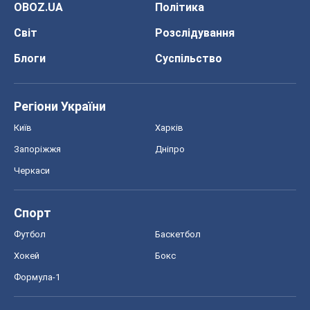
Спорт
Футбол
Баскетбол
Хокей
Бокс
Формула-1
Моя школа
ГДЗ
Підручники
Онлайн уроки
ДПА
ЗНО
НМТ
СНД посібники
Авто
Тест Драйв
Електромобілі
Акції
Сервіс