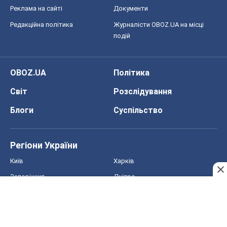
Реклама на сайті
Документи
Редакційна політика
Журналісти OBOZ.UA на місці
подій
OBOZ.UA
Політика
Світ
Розслідування
Блоги
Суспільство
Регіони України
Київ
Харків
Запоріжжя
Дніпро
Черкаси
Спорт