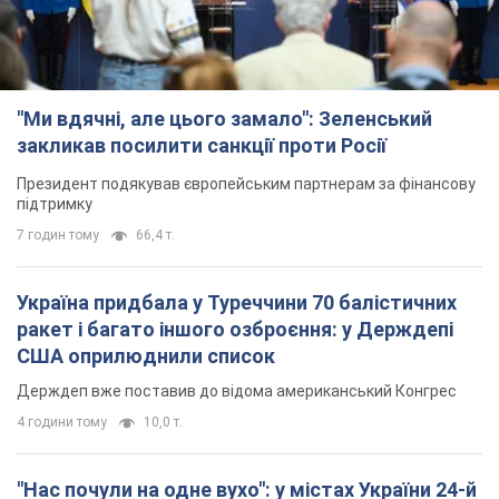
"Ми вдячні, але цього замало": Зеленський
закликав посилити санкції проти Росії
Президент подякував європейським партнерам за фінансову
підтримку
7 годин тому
66,4 т.
Україна придбала у Туреччини 70 балістичних
ракет і багато іншого озброєння: у Держдепі
США оприлюднили список
Держдеп вже поставив до відома американський Конгрес
4 години тому
10,0 т.
"Нас почули на одне вухо": у містах України 24-й