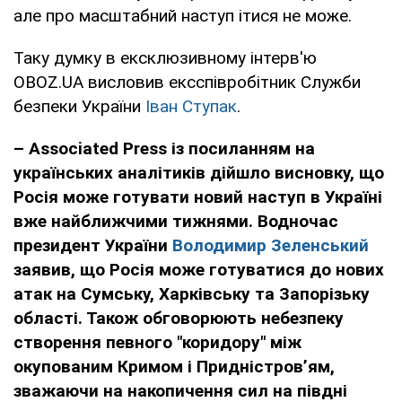
але про масштабний наступ ітися не може.
Таку думку в ексклюзивному інтерв'ю
OBOZ.UA висловив ексспівробітник Служби
безпеки України
Іван Ступак
.
–
Associated
Press
із посиланням на
українських аналітиків дійшло висновку, що
Росія може готувати новий наступ в Україні
вже найближчими тижнями. Водночас
президент України
Володимир Зеленський
заявив, що Росія може готуватися до нових
атак на Сумську, Харківську та Запорізьку
області. Також обговорюють небезпеку
створення певного "коридору" між
окупованим Кримом і Придністров’ям,
зважаючи на накопичення сил на півдні