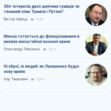
Збіг інтересів двох цинічних гравців чи
таємний план Трампа і Путіна?
Віктор Швець
11,0 т.
Мінськ готується до функціонування в
умовах масштабної воєнної кризи
Олександр Левченко
16,1 т.
Ні зброї, ні людей: як Лукашенко будує
нову армію
Ігар Тишкевич
13,8 т.