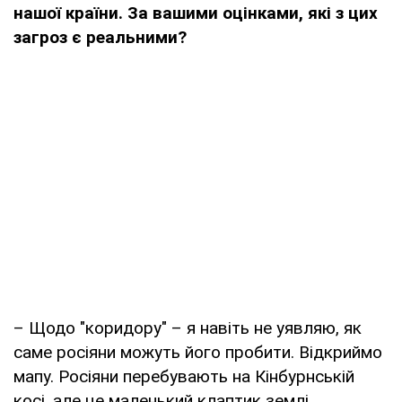
нашої країни. За вашими оцінками, які з цих
загроз є реальними?
– Щодо "коридору" – я навіть не уявляю, як
саме росіяни можуть його пробити. Відкриймо
мапу. Росіяни перебувають на Кінбурнській
косі, але це маленький клаптик землі.