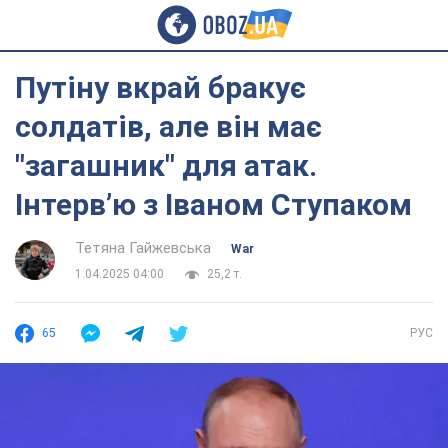
Путіну вкрай бракує
солдатів, але він має
"загашник" для атак.
Інтерв’ю з Іваном Ступаком
Тетяна Гайжевська
War
1.04.2025 04:00
25,2 т.
65
РУС