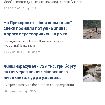
Україні не завадить взяти приклад із країн Європи
8.08.2026 05:10
2,3 т.
На Прикарпатті після аномальної
спеки пройшла потужна злива:
дороги перетворились на річки.
Відео
Негода накрила Івано-Франківщину та
курортний Буковель
8.08.2026 09:27
34,2 т.
Жінці нарахували 729 тис. грн боргу
за газ через покази зіпсованого
лічильника: суддя ухвалив
неочікуване рішення
Чи треба платити борг через донарахування
10 годин тому
31,5 т.