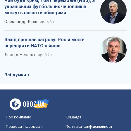
Чий буде Крим, той і переможе (NSJ), а
українських футбольних чиновників
можуть назвати вбивцями
Олександр Кірш
6,8 т.
Захід проспав загрозу: Росія може
перевірити НАТО війною
Леонід Невзлін
8,2 т.
Всі думки
Про компанію
Команда
Правова інформація
Політика конфіденційності