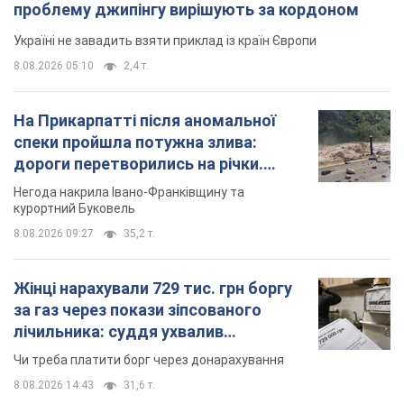
проблему джипінгу вирішують за кордоном
Україні не завадить взяти приклад із країн Європи
8.08.2026 05:10
2,4 т.
На Прикарпатті після аномальної
спеки пройшла потужна злива:
дороги перетворились на річки.
Відео
Негода накрила Івано-Франківщину та
курортний Буковель
8.08.2026 09:27
35,2 т.
Жінці нарахували 729 тис. грн боргу
за газ через покази зіпсованого
лічильника: суддя ухвалив
неочікуване рішення
Чи треба платити борг через донарахування
8.08.2026 14:43
31,6 т.