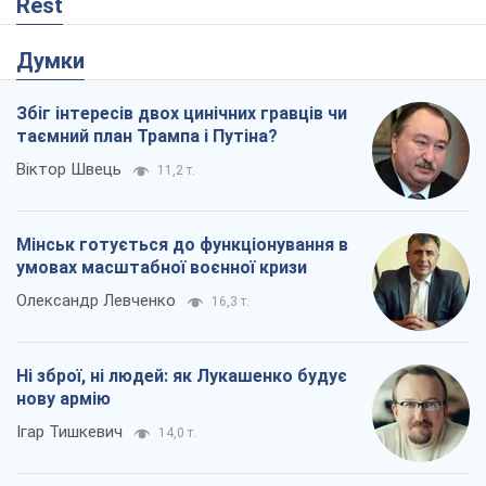
Rest
Думки
Збіг інтересів двох цинічних гравців чи
таємний план Трампа і Путіна?
Віктор Швець
11,2 т.
Мінськ готується до функціонування в
умовах масштабної воєнної кризи
Олександр Левченко
16,3 т.
Ні зброї, ні людей: як Лукашенко будує
нову армію
Ігар Тишкевич
14,0 т.