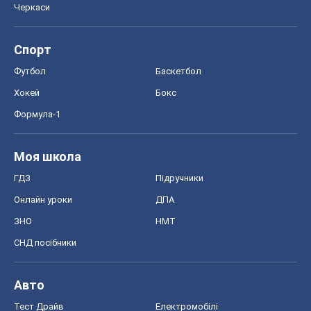
Черкаси
Спорт
Футбол
Баскетбол
Хокей
Бокс
Формула-1
Моя школа
ГДЗ
Підручники
Онлайн уроки
ДПА
ЗНО
НМТ
СНД посібники
Авто
Тест Драйв
Електромобілі