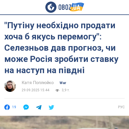
"Путіну необхідно продати
хоча б якусь перемогу":
Селезньов дав прогноз, чи
може Росія зробити ставку
на наступ на півдні
Катя Поплюйко
War
29.09.2025 15:44
3,9 т.
19
РУС