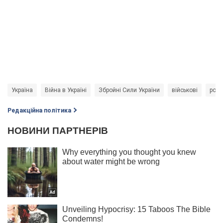
Україна
Війна в Україні
Збройні Сили України
військові
росі
Редакційна політика