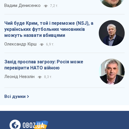
Вадим Денисенко
7,2 т.
Чий буде Крим, той і переможе (NSJ), а
українських футбольних чиновників
можуть назвати вбивцями
Олександр Кірш
6,9 т.
Захід проспав загрозу: Росія може
перевірити НАТО війною
Леонід Невзлін
8,3 т.
Всі думки