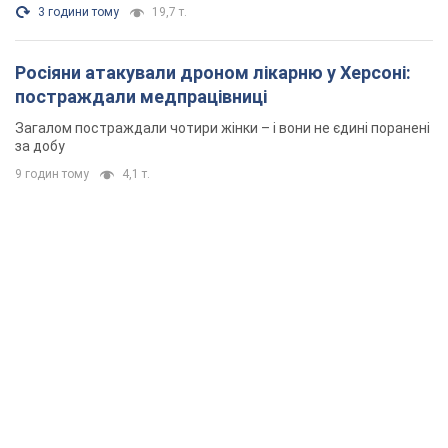
3 години тому
19,7 т.
Росіяни атакували дроном лікарню у Херсоні:
постраждали медпрацівниці
Загалом постраждали чотири жінки – і вони не єдині поранені
за добу
9 годин тому
4,1 т.