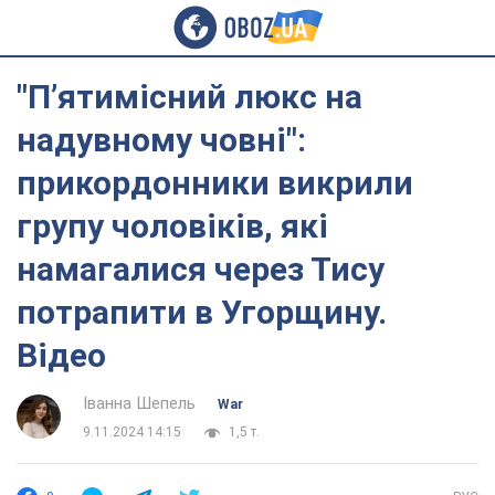
"Пʼятимісний люкс на
надувному човні":
прикордонники викрили
групу чоловіків, які
намагалися через Тису
потрапити в Угорщину.
Відео
Іванна Шепель
War
9.11.2024 14:15
1,5 т.