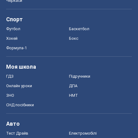
Черкаси
Спорт
Футбол
Баскетбол
Хокей
Бокс
Формула-1
Моя школа
ГДЗ
Підручники
Онлайн уроки
ДПА
ЗНО
НМТ
СНД посібники
Авто
Тест Драйв
Електромобілі