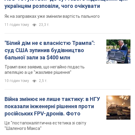
українцям розповіли, чого очікувати
Як на заправках уже змінили вартість пального
11 годин тому
23,3 т.
"Білий дім не є власністю Трампа":
суд США зупинив будівництво
бальної зали за $400 млн
Трамп вже заявив, що негайно подасть
апеляцію а це "жахливе рішення"
10 годин тому
2,5 т.
Війна змінює не лише тактику: в НГУ
показали інженерні рішення проти
російських FPV-дронів. Фото
Це "постапокаліптична естетика зі світу
"Шаленого Макса"