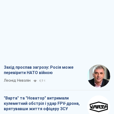
Захід проспав загрозу: Росія може
перевірити НАТО війною
Леонід Невзлін
4,9 т.
"Варта" та "Новатор" витримали
кулеметний обстріл і удар FPV-дрона,
врятувавши життя офіцеру ЗСУ