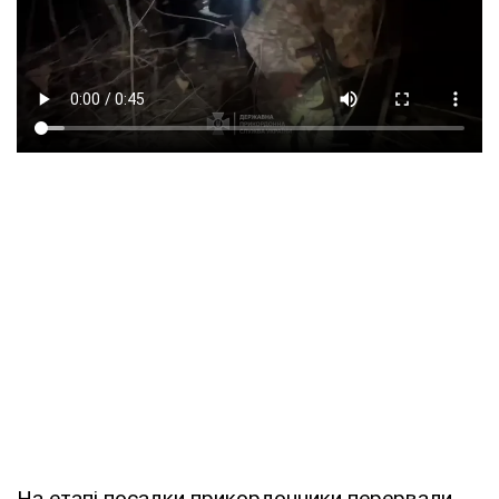
На етапі посадки прикордонники перервали