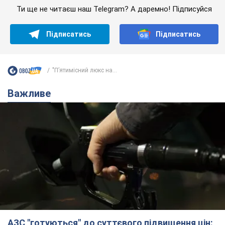
Ти ще не читаєш наш Telegram? А даремно! Підписуйся
Підписатись
Підписатись
"Пʼятимісний люкс на...
Важливе
АЗС "готуються" до суттєвого підвищення цін: