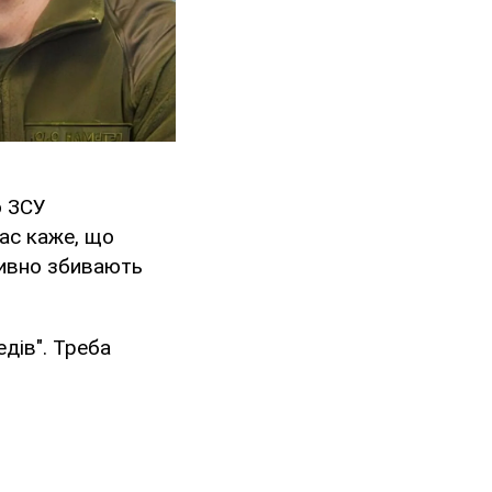
ю ЗСУ
час каже, що
тивно збивають
дів". Треба