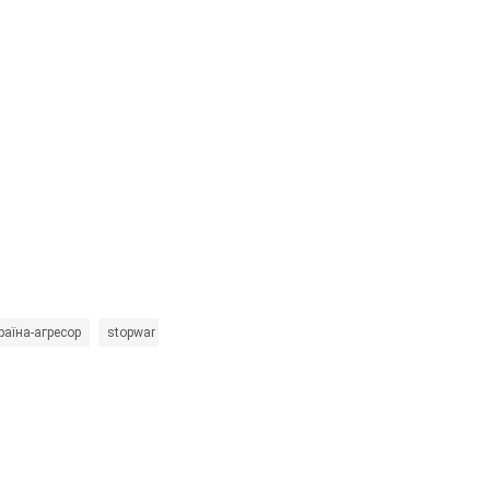
країна-агресор
stopwar
Олексій Гетьман