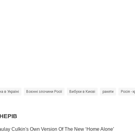
на в Україні
Воєнні злочини Росії
Вибухи в Києві
ракети
Росія - 