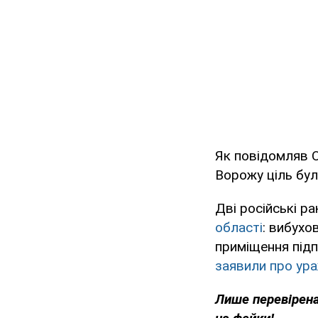
Як повідомляв 
Ворожу ціль бу
Дві російські р
області
: вибухо
приміщення під
заявили про ура
Лише перевірена