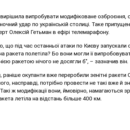
я вирішила випробувати модифіковане озброєння,
очний удар по українській столиці. Таке припуще
ерт Олексій Гетьман в ефірі телемарафону.
, що під час останньої атаки по Києву запускали 
на ракета полетіла? Бо вони могли її випробовува
ією ракетою нічого не досягли б", – зазначив він.
, раніше окупанти вже переробили зенітні ракети С
чого, насправді, потрібно провести не такі вже й зн
Такі ж модифікації вони, ймовірно, намагаються зр
акета летіла на відстань більше 400 км.