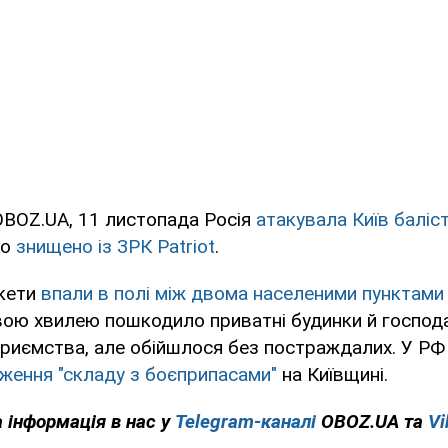
OBOZ.UA, 11 листопада Росія
атакувала Київ балі
ло
знищено із ЗРК Patriot
.
акети
впали в полі між двома населеними пунктами 
вою хвилею пошкодило приватні будинки й господ
приємства, але обійшлося без постраждалих. У Р
ження "складу з боєприпасами"
на Київщині.
 інформація в нас у
Telegram-каналі
OBOZ.UA та
Vi