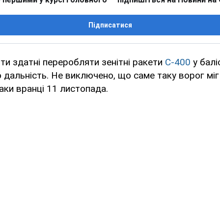
Підписатися
нти здатні переробляти зенітні ракети
C-400
у балі
 дальність. Не виключено, що саме таку ворог міг
таки вранці 11 листопада.