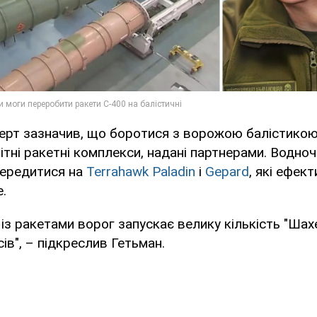
перт зазначив, що боротися з ворожою балістико
тні ракетні комплекси, надані партнерами. Водно
середитися на
Terrahawk Paladin
і
Gepard
, які ефек
.
із ракетами ворог запускає велику кількість "Шахе
ів", – підкреслив Гетьман.