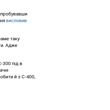
 спробувавши
ння
висловив
саме таку
ти. Адже
-300 під в
ачні
обити й з С-400,