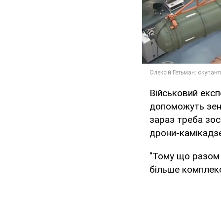
Військовий екс
допоможуть зені
зараз треба зо
дрони-камікадзе
"Тому що разом 
більше комплекс