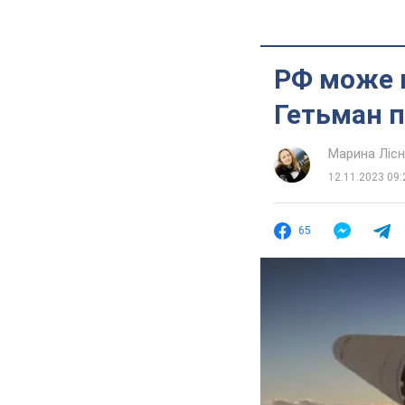
РФ може п
Гетьман п
Марина Лісн
12.11.2023 09:
65