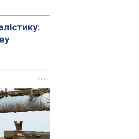
алістику:
ву
РУС