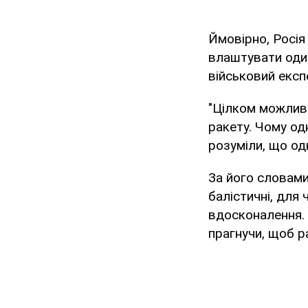
Ймовірно, Росі
влаштувати один
військовий експ
"Цілком можливо
ракету. Чому од
розуміли, що одн
За його словами
балістичні, для 
вдосконалення. 
прагнучи, щоб р