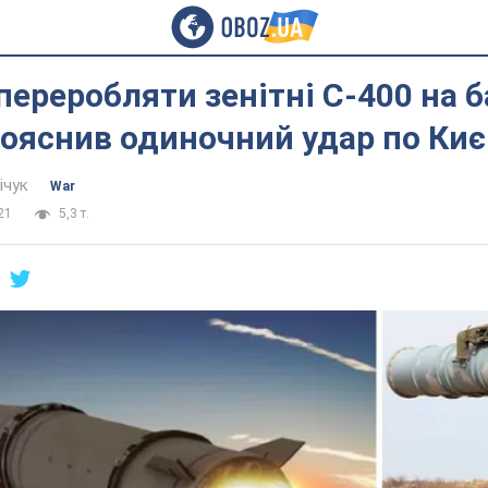
ереробляти зенітні C-400 на б
ояснив одиночний удар по Киє
ічук
War
21
5,3 т.