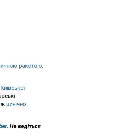
стичною ракетою
.
Київської
арські
Ф ж
цинічно
ber
. Не ведіться