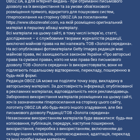
OBOZ.UA, а для інтернет-видань - при отриманні письмового
дозволу на їх використання та за умови обов'язкового
розміщення прямого, відкритого для пошукових систем,
гіперпосилання на сторінку OBOZ.UA за посиланням
https://www.obozrevatel.com
, на якій розміщено оригінальний
матеріал в першому абзаці матеріалу.
Всі матеріали на цьому сайті, в тому числі інтерв’ю, статті,
дослідження – є службовими творами журналістів редакції,
виключні майнові права на які належать ТОВ «Золота середина».
На всі опубліковані фотоматеріали Getty Images редакція має
майнові права, які захищаються законом України «Про авторські
права та суміжні права», ніхто не має права без письмового
дозволу ТОВ «Золота середина» їх використовувати, вони не
підлягають подальшому відтворенню, перекладу, поширенню в
будь-якій формі.
Редакція OBOZ.UA може не поділяти точку зору, викладену в
авторському матеріалі. За достовірність інформації, опублікованої
в рекламних матеріалах, відповідальність несе рекламодавець.
Заборонено використання матеріалів розміщених на цьому сайті,
хоч із зазначенням гіперпосилання на сторінку цього сайту,
логотипу OBOZ.UA або будь-якого іншого згадування, але без
письмового дозволу Редакції/ТОВ «Золота середина»
Незаконним використанням матеріалів буде вважатися: будь-яке
копiювання, публiкацiя, передрук, наступне поширення,
використання, переробка з використанням, включенням до
складу інших матеріалів, розповсюдження, адаптація, переклад
та інші подібні зміни матеріалу.