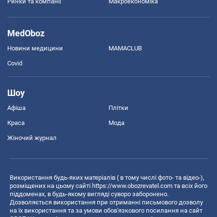
Ринки та компанії
Макроекономіка
MedOboz
Новини медицини
MAMACLUB
Covid
Шоу
Афіша
Плітки
Краса
Мода
Жіночий журнал
Використання будь-яких матеріалів ( в тому числі фото- та відео-),
розміщених на цьому сайті
https://www.obozrevatel.com
та всіх його
піддоменах, в будь-якому вигляді суворо заборонено.
Дозволяється використання при отриманні письмового дозволу
на їх використання та за умови обов'язкового посилання на сайт