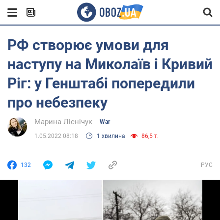
РФ створює умови для
наступу на Миколаїв і Кривий
Ріг: у Генштабі попередили
про небезпеку
Марина Ліснічук
War
1.05.2022 08:18
1 хвилина
86,5 т.
132
РУС