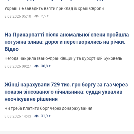
Україні не завадить взяти приклад із країн Європи
2,5 т.
8.08.2026 05:10
На Прикарпатті після аномальної спеки пройшла
потужна злива: дороги перетворились на річки.
Відео
Негода накрила Івано-Франківщину та курортний Буковель
36,8 т.
8.08.2026 09:27
Жінці нарахували 729 тис. грн боргу за газ через
покази зіпсованого лічильника: суддя ухвалив
неочікуване рішення
Чи треба платити борг через донарахування
31,9 т.
8.08.2026 14:43