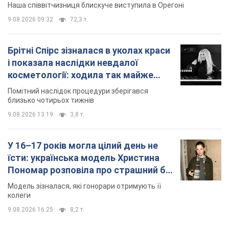
Наша співвітчизниця блискуче виступила в Орегоні
9.08.2026 09:32
72,3 т.
Брітні Спірс зізналася в уколах краси
і показала наслідки невдалої
косметології: ходила так майже
місяць
Помітний наслідок процедури зберігався
близько чотирьох тижнів
9.08.2026 13:19
3,8 т.
У 16–17 років могла цілий день не
їсти: українська модель Христина
Пономар розповіла про страшний бік
модельної кар’єри
Модель зізналася, які гонорари отримують її
колеги
9.08.2026 16:25
8,2 т.