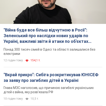
"Війна буде все більш відчутною в Росії":
Зеленський про наслідки нових ударів по
Україні, важливі звіти й атаки по об'єктах
ворога. Відео
Понад 300 тисяч сімей в Одесі та області залишалися без
електрики
12 годин тому
154,1 т.
"Вкрай прикро": Сибіга розкритикував ЮНІСЕФ
за заяву про загиблих дітей в Україні
Глава МЗС наголосив, що причиною загибелі українських
дітей є війна, яку розв'язала РФ
10 годин тому
10,5 т.