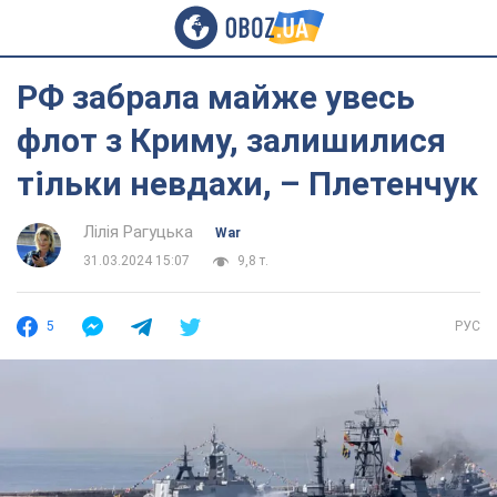
РФ забрала майже увесь
флот з Криму, залишилися
тільки невдахи, – Плетенчук
Лілія Рагуцька
War
31.03.2024 15:07
9,8 т.
5
РУС