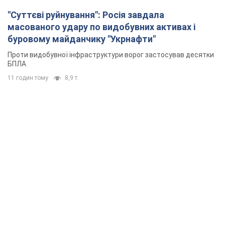
"Суттєві руйнування": Росія завдала
масованого удару по видобувних активах і
буровому майданчику "Укрнафти"
Проти видобувної інфраструктури ворог застосував десятки
БПЛА
11 годин тому
8,9 т.