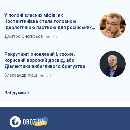
У полоні власних міфів: як
Костянтинівка стала головною
ідеологічною пасткою для російських
окупантів
Дмитро Снєгирьов
7,0 т.
Рекрутинг: оновлений і, схоже,
корисний ворожий досвід, або
Діалектика вибагливого боягузтва
Олександр Кірш
5,9 т.
Всі думки