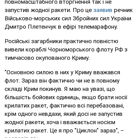
повномасштабного вторгнення так і не
запустив жодної ракети. Про це
заявив
речник
Військово-морських сил Збройних сил України
Дмитро Плетенчук в ефірі телемарафону.
Російські загарбники практично повністю
вивели кораблі Чорноморського флоту РФ з
тимчасово окупованого Криму.
"Основною силою в них у Криму вважався
флот. Зараз він фактично чи не в повному
складі Крим покинув. Я маю на увазі, що
більшість бойових одиниць, якщо брати носії
крилатих ракет, фактично всі перебазовані,
крім одного невдахи, який досі не запустив
жодної ракети, хоча і вважається носієм
крилатих ракет. Це я про "Циклон" зараз", –