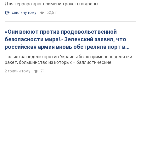
Для террора враг применил ракеты и дроны
хвилину тому
52,5 т.
«Они воюют против продовольственной
безопасности мира!» Зеленский заявил, что
российская армия вновь обстреляла порт в
Одессе
Только за неделю против Украины было применено десятки
ракет, большинство из которых – баллистические
2 години тому
711