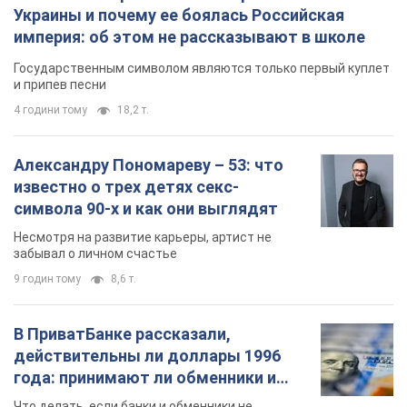
Украины и почему ее боялась Российская
империя: об этом не рассказывают в школе
Государственным символом являются только первый куплет
и припев песни
4 години тому
18,2 т.
Александру Пономареву – 53: что
известно о трех детях секс-
символа 90-х и как они выглядят
Несмотря на развитие карьеры, артист не
забывал о личном счастье
9 годин тому
8,6 т.
В ПриватБанке рассказали,
действительны ли доллары 1996
года: принимают ли обменники и
банки такие купюры
Что делать, если банки и обменники не