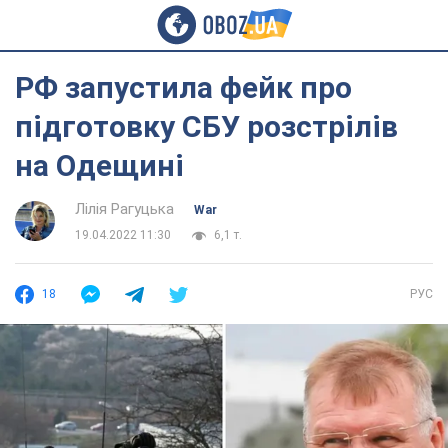
РФ запустила фейк про
підготовку СБУ розстрілів
на Одещині
Лілія Рагуцька
War
19.04.2022 11:30
6,1 т.
18
РУС