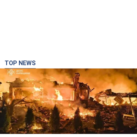
Росія вдарила по Київщині дронами: загинули
троє людей, серед них – дитина. Фото
Також є постраждалі через атаку ворога
2 години тому
35,1 т.
"Верніть Федорова": у містах України 23-й день
поспіль тривають масові мітинги з
картонками. Фото і відео
Учасники акцій продовжують серію щоденних протестів
9 годин тому
3,3 т.