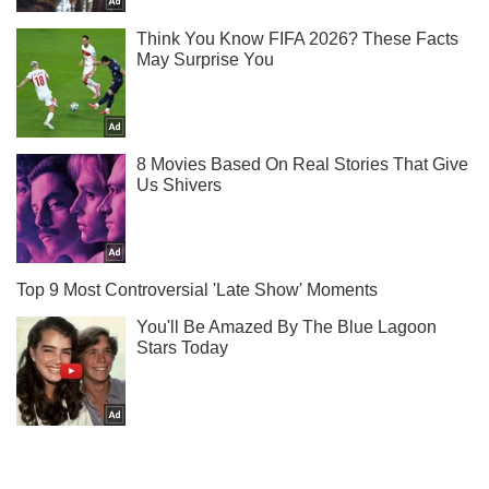
Тисни! Підписуйся! Читай тільки найкраще!