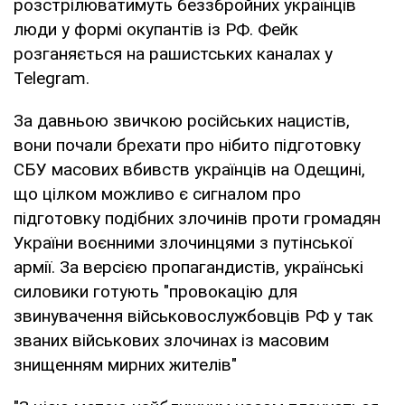
розстрілюватимуть беззбройних українців
люди у формі окупантів із РФ. Фейк
розганяється на рашистських каналах у
Telegram.
За давньою звичкою російських нацистів,
вони почали брехати про нібито підготовку
СБУ масових вбивств українців на Одещині,
що цілком можливо є сигналом про
підготовку подібних злочинів проти громадян
України воєнними злочинцями з путінської
армії. За версією пропагандистів, українські
силовики готують "провокацію для
звинувачення військовослужбовців РФ у так
званих військових злочинах із масовим
знищенням мирних жителів"