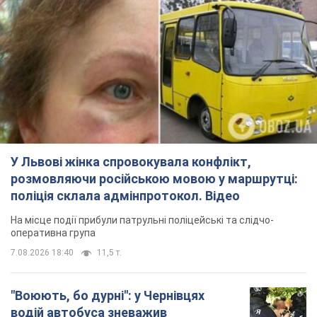
На місце події прибули патрульні поліцейські та слідчо-
оперативна група
7.08.2026 18:40
11,5 т.
"Воюють, бо дурні": у Чернівцях
водій автобуса зневажив
українських військових і поплатився.
Відео
Водія звільнили після конфлікту з пасажирами
та образ військових
7.08.2026 15:47
9,7 т.
"Не слідкує за сексуальністю": у
Києві консультант салону краси
образив жінку після хімієтерапії,
розгорівся скандал. Фото
Працівник салону почав надавати оцінку
зовнішності жінки, сказавши, що вона носить
"чоловічу стрижку"