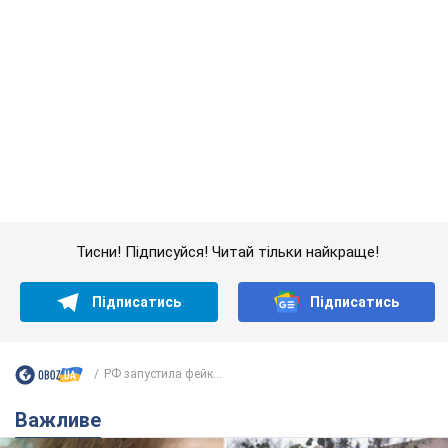
Підписатись
Підписатись
РФ запустила фейк...
Важливе
У Львові жінка спровокувала конфлікт,
розмовляючи російською мовою у маршрутці:
поліція склала адмінпротокол. Відео