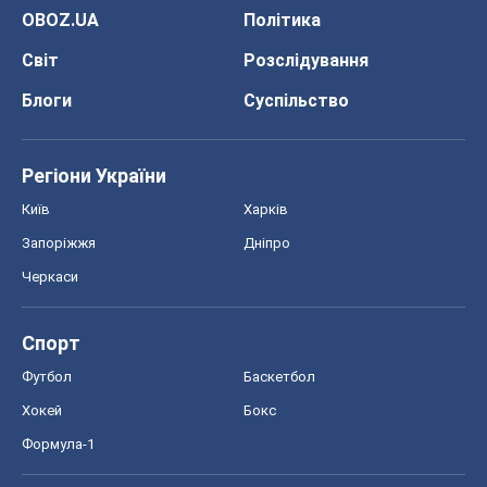
Спорт
Футбол
Баскетбол
Хокей
Бокс
Формула-1
Моя школа
ГДЗ
Підручники
Онлайн уроки
ДПА
ЗНО
НМТ
СНД посібники
Авто
Тест Драйв
Електромобілі
Акції
Сервіс