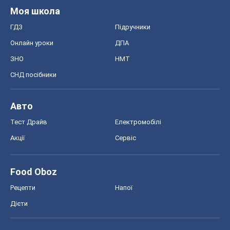
Food Oboz
Рецепти
Напої
Дієти
Економіка
Ринки та компанії
Макроекономіка
MedOboz
Новини медицини
MAMACLUB
Шоу
Афіша
Плітки
Краса
Мода