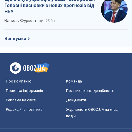
Правова інформація
Політика конфіденційності
Реклама на сайті
Документи
Редакційна політика
Журналісти OBOZ.UA на місці
подій
OBOZ.UA
Політика
Світ
Розслідування
Блоги
Суспільство
Регіони України
Київ
Харків
Запоріжжя
Дніпро
Черкаси