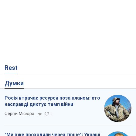
Росія втрачає ресурси поза планом: хто
насправді диктує темп війни
Сергій Місюра
9,7 т.
"Ми вже проходили через гірше": Україні
не варто піддаватися зневірі через
ракетний терор
Сергій Марченко, експерт
8,8 т.
Захід проспав загрозу: Росія може
перевірити НАТО війною
Леонід Невзлін
3,8 т.