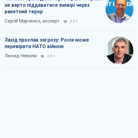
"Варта" та "Новатор" витримали
кулеметний обстріл і удар FPV-дрона,
врятувавши життя офіцеру ЗСУ
Українська Бронетехніка
3,5 т.
КНДР як каталізатор війни, або Про
новий етап російсько-
північнокорейського союзу
Олексій Кущ
3,6 т.