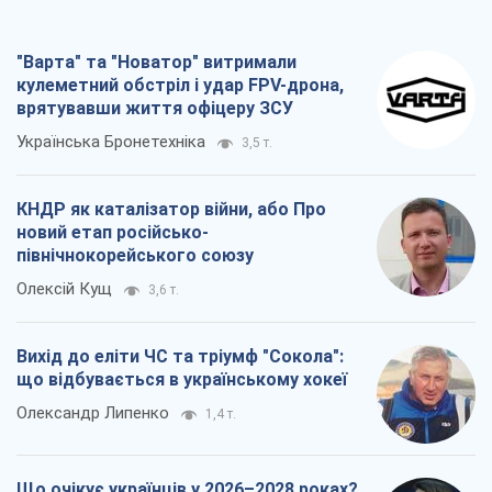
Вихід до еліти ЧС та тріумф "Сокола":
що відбувається в українському хокеї
Олександр Липенко
1,4 т.
Що очікує українців у 2026–2028 роках?
Головні висновки з нових прогнозів від
НБУ
Василь Фурман
25,8 т.
Всі думки
Про компанію
Команда