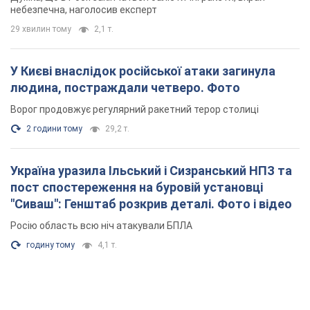
небезпечна, наголосив експерт
29 хвилин тому
2,1 т.
У Києві внаслідок російської атаки загинула
людина, постраждали четверо. Фото
Ворог продовжує регулярний ракетний терор столиці
2 години тому
29,2 т.
Україна уразила Ільський і Сизранський НПЗ та
пост спостереження на буровій установці
"Сиваш": Генштаб розкрив деталі. Фото і відео
Росію область всю ніч атакували БПЛА
годину тому
4,1 т.