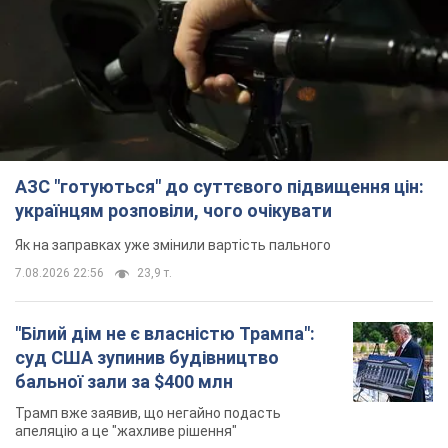
АЗС "готуються" до суттєвого підвищення цін:
українцям розповіли, чого очікувати
Як на заправках уже змінили вартість пального
7.08.2026 22:56
23,9 т.
"Білий дім не є власністю Трампа":
суд США зупинив будівництво
бальної зали за $400 млн
Трамп вже заявив, що негайно подасть
апеляцію а це "жахливе рішення"