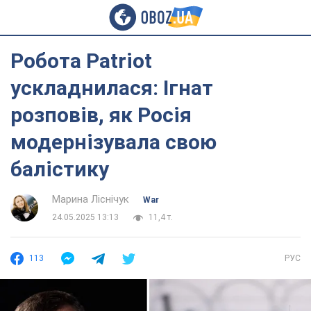
Робота Patriot
ускладнилася: Ігнат
розповів, як Росія
модернізувала свою
балістику
Марина Ліснічук
War
24.05.2025 13:13
11,4 т.
113
РУС