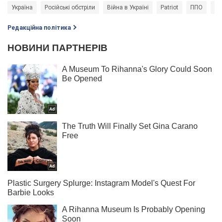
Україна
Російські обстріли
Війна в Україні
Patriot
ППО
UA
Редакційна політика