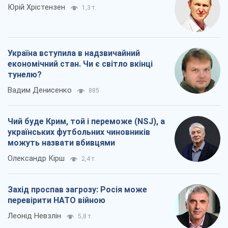
Юрій Хрістензен
1,3 т.
Україна вступила в надзвичайний
економічний стан. Чи є світло вкінці
тунелю?
Вадим Денисенко
885
Чий буде Крим, той і переможе (NSJ), а
українських футбольних чиновників
можуть назвати вбивцями
Олександр Кірш
2,4 т.
Захід проспав загрозу: Росія може
перевірити НАТО війною
Леонід Невзлін
5,8 т.