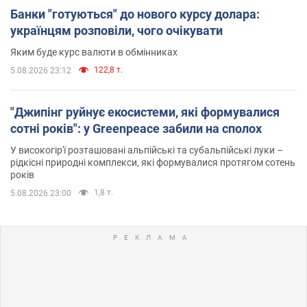
Банки "готуються" до нового курсу долара:
українцям розповіли, чого очікувати
Яким буде курс валюти в обмінниках
122,8 т.
5.08.2026 23:12
"Джипінг руйнує екосистеми, які формувалися
сотні років": у Greenpeace забили на сполох
У високогір'ї розташовані альпійські та субальпійські луки –
рідкісні природні комплекси, які формувалися протягом сотень
років
1,8 т.
5.08.2026 23:00