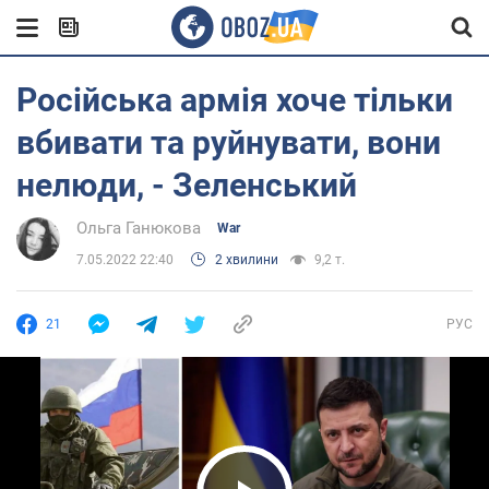
Російська армія хоче тільки
вбивати та руйнувати, вони
нелюди, - Зеленський
Ольга Ганюкова
War
7.05.2022 22:40
2 хвилини
9,2 т.
21
РУС