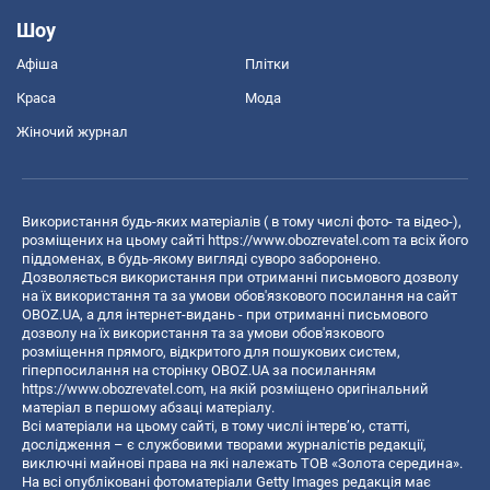
Шоу
Афіша
Плітки
Краса
Мода
Жіночий журнал
Використання будь-яких матеріалів ( в тому числі фото- та відео-),
розміщених на цьому сайті
https://www.obozrevatel.com
та всіх його
піддоменах, в будь-якому вигляді суворо заборонено.
Дозволяється використання при отриманні письмового дозволу
на їх використання та за умови обов'язкового посилання на сайт
OBOZ.UA, а для інтернет-видань - при отриманні письмового
дозволу на їх використання та за умови обов'язкового
розміщення прямого, відкритого для пошукових систем,
гіперпосилання на сторінку OBOZ.UA за посиланням
https://www.obozrevatel.com
, на якій розміщено оригінальний
матеріал в першому абзаці матеріалу.
Всі матеріали на цьому сайті, в тому числі інтерв’ю, статті,
дослідження – є службовими творами журналістів редакції,
виключні майнові права на які належать ТОВ «Золота середина».
На всі опубліковані фотоматеріали Getty Images редакція має