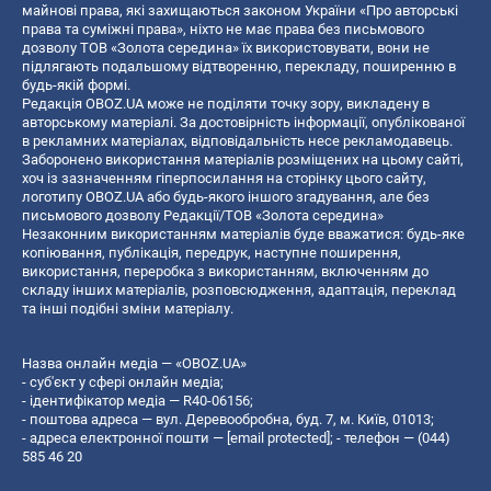
майнові права, які захищаються законом України «Про авторські
права та суміжні права», ніхто не має права без письмового
дозволу ТОВ «Золота середина» їх використовувати, вони не
підлягають подальшому відтворенню, перекладу, поширенню в
будь-якій формі.
Редакція OBOZ.UA може не поділяти точку зору, викладену в
авторському матеріалі. За достовірність інформації, опублікованої
в рекламних матеріалах, відповідальність несе рекламодавець.
Заборонено використання матеріалів розміщених на цьому сайті,
хоч із зазначенням гіперпосилання на сторінку цього сайту,
логотипу OBOZ.UA або будь-якого іншого згадування, але без
письмового дозволу Редакції/ТОВ «Золота середина»
Незаконним використанням матеріалів буде вважатися: будь-яке
копiювання, публiкацiя, передрук, наступне поширення,
використання, переробка з використанням, включенням до
складу інших матеріалів, розповсюдження, адаптація, переклад
та інші подібні зміни матеріалу.
Назва онлайн медіа — «OBOZ.UA»
- суб'єкт у сфері онлайн медіа;
- ідентифікатор медіа — R40-06156;
- поштова адреса — вул. Деревообробна, буд. 7, м. Київ, 01013;
- адреса електронної пошти —
[email protected]
; - телефон — (044)
585 46 20