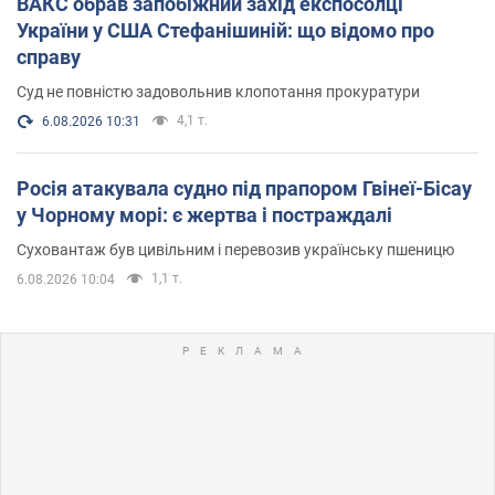
ВАКС обрав запобіжний захід експосолці
України у США Стефанішиній: що відомо про
справу
Суд не повністю задовольнив клопотання прокуратури
4,1 т.
6.08.2026 10:31
Росія атакувала судно під прапором Гвінеї-Бісау
у Чорному морі: є жертва і постраждалі
Суховантаж був цивільним і перевозив українську пшеницю
1,1 т.
6.08.2026 10:04