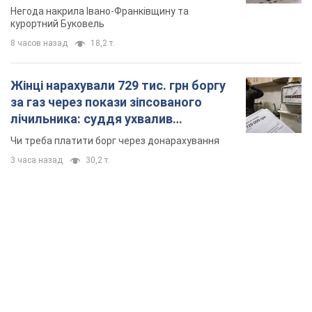
Відео
Негода накрила Івано-Франківщину та
курортний Буковель
8 часов назад
18,2 т.
Жінці нарахували 729 тис. грн боргу
за газ через покази зіпсованого
лічильника: суддя ухвалив
неочікуване рішення
Чи треба платити борг через донарахування
3 часа назад
30,2 т.