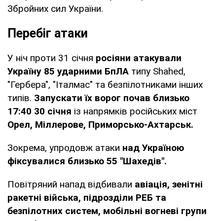
Збройних сил України.
Перебіг атаки
У ніч проти 31 січня
росіяни атакували
Україну 85 ударними БпЛА
типу Shahed,
"Гербера", "Італмас" та безпілотниками інших
типів.
Запускати їх ворог почав близько
17:40 30 січня
із напрямків російських міст
Орел, Міллерове, Приморсько-Ахтарськ.
Зокрема, упродовж атаки
над Україною
фіксувалися близько 55 "Шахедів".
Повітряний напад відбивали
авіація, зенітні
ракетні війська, підрозділи РЕБ та
безпілотних систем, мобільні вогневі групи