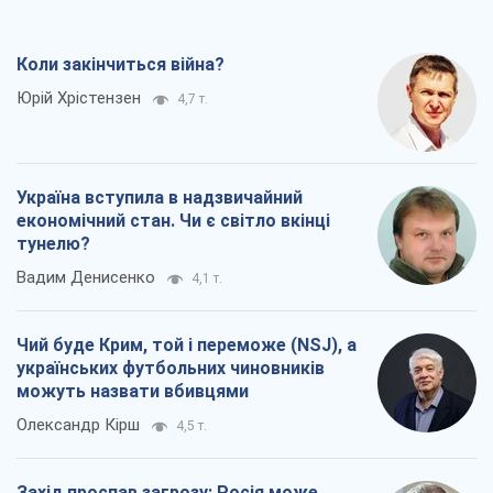
Коли закінчиться війна?
Юрій Хрістензен
4,7 т.
Україна вступила в надзвичайний
економічний стан. Чи є світло вкінці
тунелю?
Вадим Денисенко
4,1 т.
Чий буде Крим, той і переможе (NSJ), а
українських футбольних чиновників
можуть назвати вбивцями
Олександр Кірш
4,5 т.
Захід проспав загрозу: Росія може