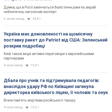
Думка, що в Росії закінчаться балістичні ракети, вкрай
небезпечна, наголосив експерт
6 часов назад
30,8 т.
Україна має домовленості на щомісячну
поставку ракет до Patriot від США: Зеленський
розкрив подробиці
Київ також веде активні переговори з європейськими
партнерами
4 часа назад
15,8 т.
Дбала про учнів та підтримувала педагогів:
внаслідок удару РФ по Київщині загинула
директорка київського ліцею, її чоловік та онук
Вічна пам'ять жертвам російського терору
4 часа назад
15,5 т.