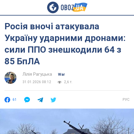
Росія вночі атакувала
Україну ударними дронами:
сили ППО знешкодили 64 з
85 БпЛА
Лілія Рагуцька
War
31.01.2026 08:12
2,6 т.
61
РУС