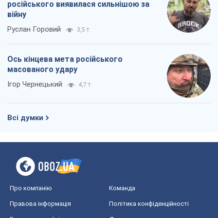
Всі думки
Про компанію
Команда
Правова інформація
Політика конфіденційності
Реклама на сайті
Документи
Редакційна політика
Журналісти OBOZ.UA на місці
подій
OBOZ.UA
Політика
Світ
Розслідування