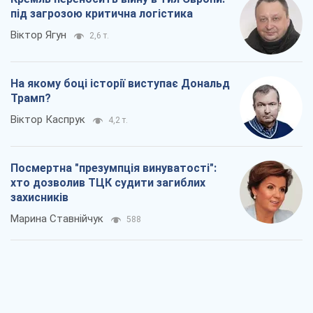
Посмертна "презумпція винуватості":
хто дозволив ТЦК судити загиблих
захисників
Марина Ставнійчук
588
Росія прагне деморалізувати