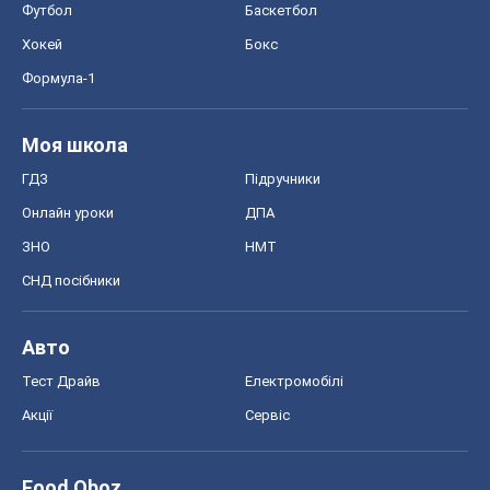
ЗНО
НМТ
СНД посібники
Авто
Тест Драйв
Електромобілі
Акції
Сервіс
Food Oboz
Рецепти
Напої
Дієти
Економіка
Ринки та компанії
Макроекономіка