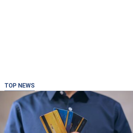
TOP NEWS
Мікрокредити без міфів: три типові сценарії
позичальника і план дій, щоб вберегти свої
гроші
Що мають діяти українці, аби не переплачувати за "швидку
позику"