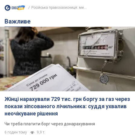
Жінці нарахували 729 тис. грн боргу за газ через
покази зіпсованого лічильника: суддя ухвалив
неочікуване рішення
Чи треба платити борг через донарахування
6 годин тому
9,9 т.
"Це Україна напала!" Оксана Вояж
викрила київського поета, якого
"зазомбували": він навіть російської
не знав, а тепер хоче геноциду
Як зазначила артистка, письменник був
українців
фанатом України, але після переїзду в РФ йому
"промили мозок"
5 годин тому
6,9 т.