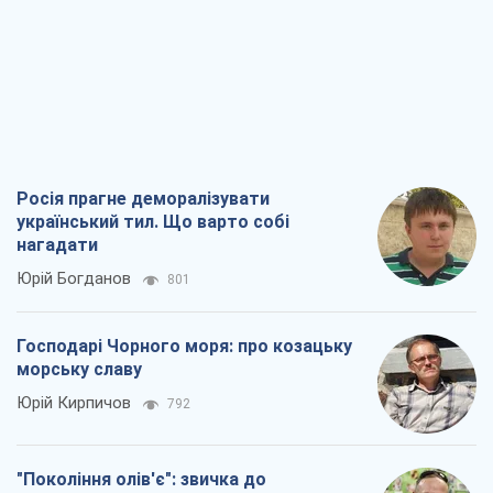
український тил. Що варто собі
нагадати
Юрій Богданов
801
Господарі Чорного моря: про козацьку
морську славу
Юрій Кирпичов
792
"Покоління олів'є": звичка до
російського виявилася сильнішою за
війну
Руслан Горовий
3,5 т.
Ось кінцева мета російського
масованого удару
Ігор Чернецький
4,7 т.