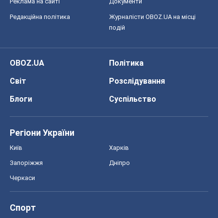
Блоги
Суспільство
Регіони України
Київ
Харків
Запоріжжя
Дніпро
Черкаси
Спорт
Футбол
Баскетбол
Хокей
Бокс
Формула-1
Моя школа
ГДЗ
Підручники
Онлайн уроки
ДПА