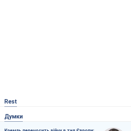
Rest
Думки
Кремль переносить війну в тил Європи:
під загрозою критична логістика
Віктор Ягун
2,6 т.
На якому боці історії виступає Дональд
Трамп?
Віктор Каспрук
4,2 т.