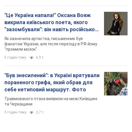
"Був знесилений": в Україні врятували
пораненого грифа, який обрав для
себе нетиповий маршрут. Фото
Травмованого птаха виявили на межі Київщині
та Черкащини
5 годин тому
2,7 т.