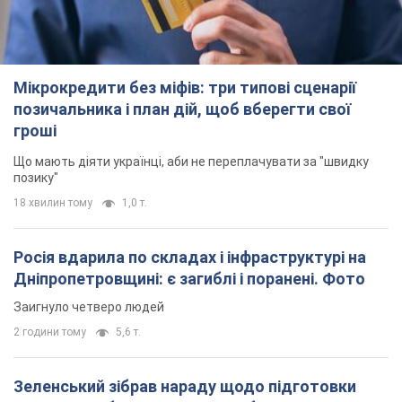
18 хвилин тому
1,0 т.
Росія вдарила по складах і інфраструктурі на
Дніпропетровщині: є загиблі і поранені. Фото
Заигнуло четверо людей
2 години тому
5,6 т.
Зеленський зібрав нараду щодо підготовки
української балістики та антибалістичної
програми FREYJA: які рішення готуються
У Києві розраховують на успішне завершення проєкту FREYJA
годину тому
26,2 т.