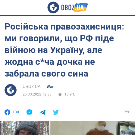
Російська правозахисниця:
ми говорили, що РФ піде
війною на Україну, але
жодна с*ча дочка не
забрала свого сина
OBOZ.UA
War
25.03.2022 12:33
13,9 т.
130
РУС