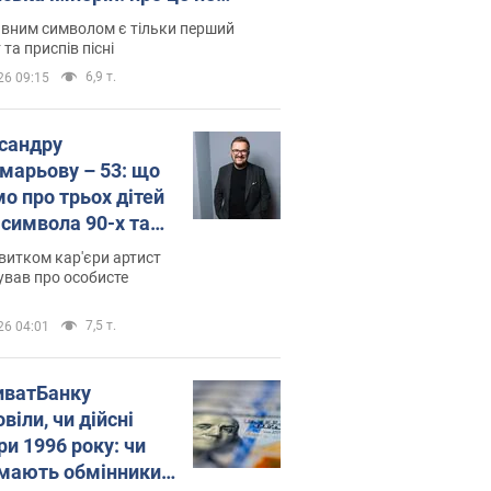
овідають у школі
вним символом є тільки перший
 та приспів пісні
6,9 т.
26 09:15
сандру
марьову – 53: що
мо про трьох дітей
-символа 90-х та
 вигляд вони
витком кар'єри артист
ть
ував про особисте
7,5 т.
26 04:01
иватБанку
віли, чи дійсні
ри 1996 року: чи
мають обмінники