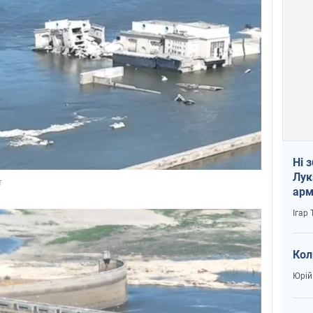
Ні 
Лук
арм
Ігар
Кол
Юрій