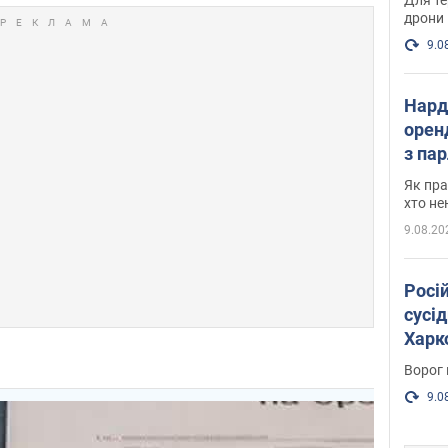
дрони
9.0
Нард
оренд
з па
де п
Як пра
хто не
9.08.20
Росі
сусід
Харко
пост
Ворог 
9.0