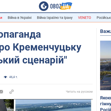
ни
Війна в Україні
Війна Ізраїлю та Ірану
VENETO
Російськ
Важ
опаганда
про Кременчуцьку
ький сценарій"
46,4 т.
Читать на русском
Якою
гімну
Росій