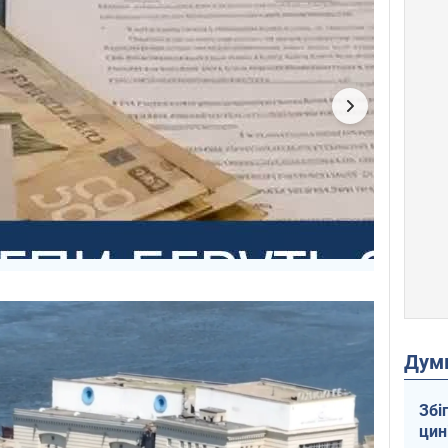
Дум
Збі
цин