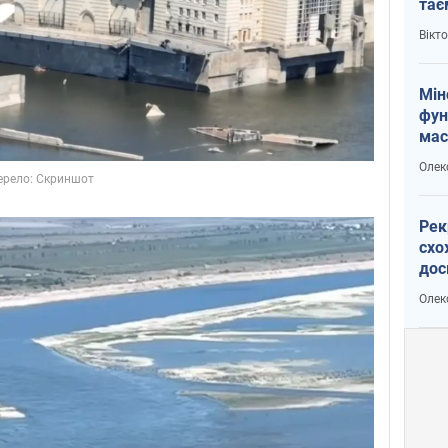
тає
і Пу
Вікт
Мін
фун
мас
Олек
Рек
схо
дос
виб
Олек