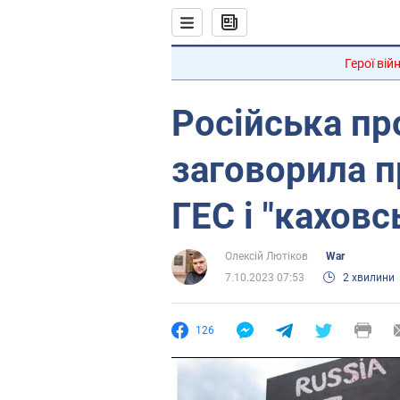
Герої вій
Російська пр
заговорила 
ГЕС і "каховс
Олексій Лютіков
War
7.10.2023 07:53
2 хвилини
126