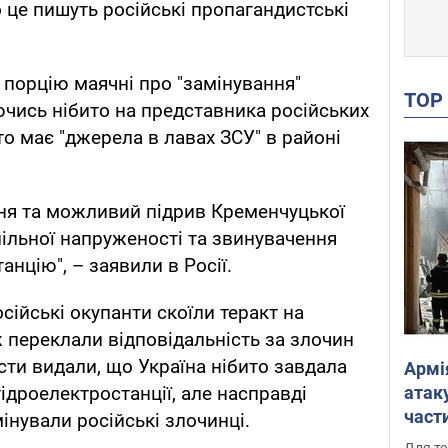
 це пишуть російські пропагандистські
порцію маячні про "замінування"
TO
чись нібито на представника російських
то має "джерела в лавах ЗСУ" в районі
ння та можливий підрив Кременчуцької
ільної напруженості та звинувачення
танцію", – заявили в Росії.
сійські окупанти скоїли теракт на
ж переклали відповідальність за злочин
исти видали, що Україна нібито завдала
Армі
атаку
гідроелектростанції, але насправді
части
інували російські злочинці.
Фото
Для те