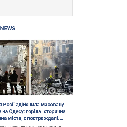
P NEWS
я Росії здійснила масовану
 на Одесу: горіла історична
на міста, є постраждалі.
 та відео
рору ворог застосував ракети та