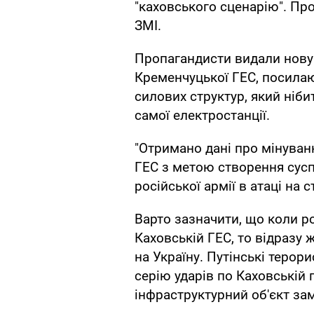
"каховського сценарію". Про
ЗМІ.
Пропагандисти видали нову 
Кременчуцької ГЕС, посилаю
силових структур, який ніби
самої електростанції.
"Отримано дані про мінува
ГЕС з метою створення сусп
російської армії в атаці на с
Варто зазначити, що коли ро
Каховській ГЕС, то відразу 
на Україну. Путінські терор
серію ударів по Каховській 
інфраструктурний об'єкт зам