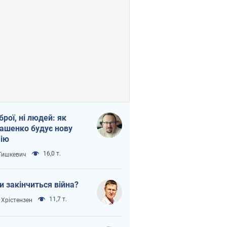
зброї, ні людей: як
ашенко будує нову
ію
16,0 т.
 Тишкевич
и закінчиться війна?
11,7 т.
 Хрістензен