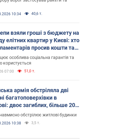
40,6 т.
8.2026 10:34
епи взяли гроші з бюджету на
у елітних квартир у Києві: хто
рламентарів просив кошти та
оселився
цює особлива соціальна гарантія та
ю користується
51,0 т.
26 07:00
йська армія обстріляла дві
ні багатоповерхівки в
ві: двоє загиблих, більше 20
раждалих
навмисно обстрілює житлові будинки
3,5 т.
8.2026 10:38