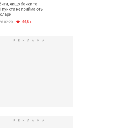
анки такі купюри
ити, якщо банки та
і пункти не приймають
долари
66,8 т.
26 02:20