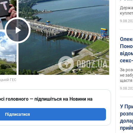
розп
Держа
куплет
9.08.20
Play Video
Олек
Поно
відо
секс
який
За роз
маю
не заб
щастя
9.08.20
сі головного — підпишіться на Новини на
У Пр
розпо
Підписатися
дола
прий