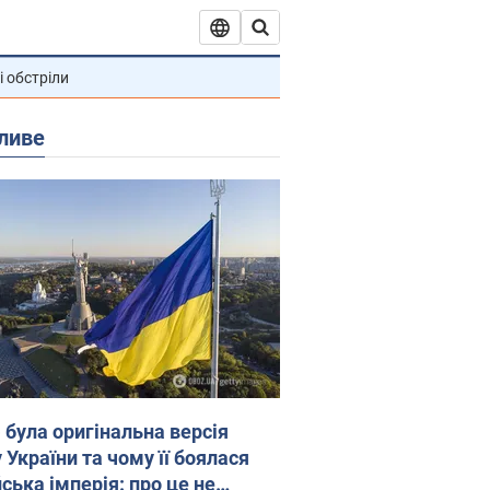
і обстріли
ливе
 була оригінальна версія
 України та чому її боялася
ська імперія: про це не