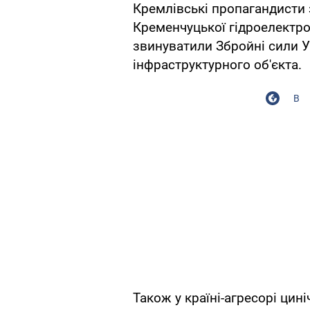
Кремлівські пропагандисти
Кременчуцької гідроелектро
звинуватили Збройні сили У
інфраструктурного об'єкта.
В
Також у країні-агресорі ци