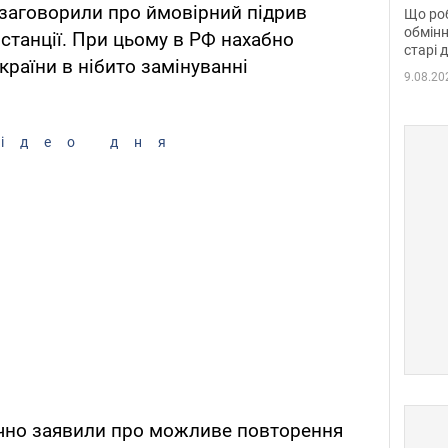
та б
 заговорили про ймовірний підрив
Що роб
обмінн
станції. При цьому в РФ нахабно
старі 
країни в нібито замінуванні
9.08.20
ідео дня
нічно заявили про можливе повторення