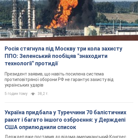
Росія стягнула під Москву три кола захисту
ППО: Зеленський пообіцяв "знаходити
технології" протидії
Президент заявив, що навіть посилена система
протиповітряної оборони РФ не гарантує захисту від
українських ударів
5 годин тому
38,2 т.
Україна придбала у Туреччини 70 балістичних
ракет і багато іншого озброєння: у Держдепі
США оприлюднили список
Держдеп вже поставив до відома американський Конгрес