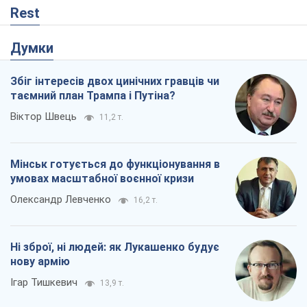
Rest
Думки
Збіг інтересів двох цинічних гравців чи
таємний план Трампа і Путіна?
Віктор Швець
11,2 т.
Мінськ готується до функціонування в
умовах масштабної воєнної кризи
Олександр Левченко
16,2 т.
Ні зброї, ні людей: як Лукашенко будує
нову армію
Ігар Тишкевич
13,9 т.