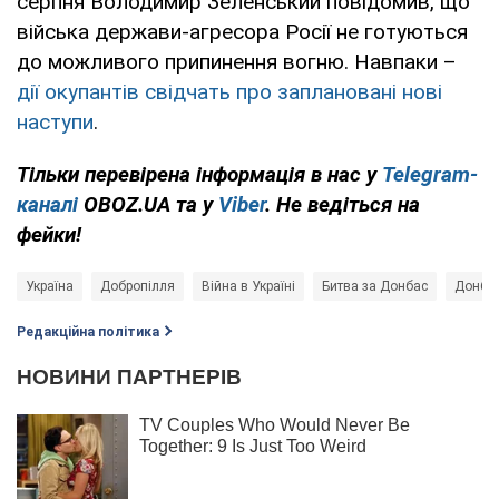
серпня Володимир Зеленський повідомив, що
війська держави-агресора Росії не готуються
до можливого припинення вогню. Навпаки –
дії окупантів свідчать про заплановані нові
наступи
.
Тільки перевірена інформація в нас у
Telegram-
каналі
OBOZ.UA та у
Viber
. Не ведіться на
фейки!
Україна
Добропілля
Війна в Україні
Битва за Донбас
Донба
Редакційна політика