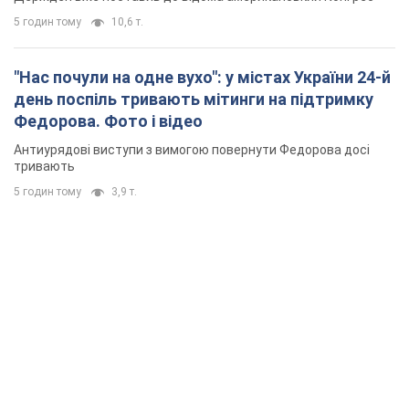
5 годин тому
10,6 т.
"Нас почули на одне вухо": у містах України 24-й
день поспіль тривають мітинги на підтримку
Федорова. Фото і відео
Антиурядові виступи з вимогою повернути Федорова досі
тривають
5 годин тому
3,9 т.