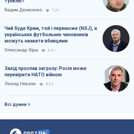
тунелю?
Вадим Денисенко
7,2 т.
Чий буде Крим, той і переможе (NSJ), а
українських футбольних чиновників
можуть назвати вбивцями
Олександр Кірш
6,9 т.
Захід проспав загрозу: Росія може
перевірити НАТО війною
Леонід Невзлін
8,3 т.
Всі думки