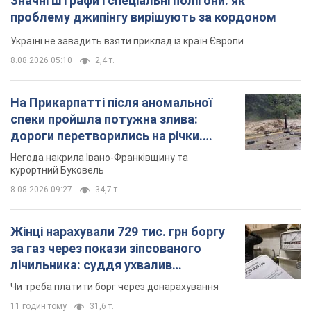
Значні штрафи і спеціальні полігони: як
проблему джипінгу вирішують за кордоном
Україні не завадить взяти приклад із країн Європи
8.08.2026 05:10
2,4 т.
На Прикарпатті після аномальної
спеки пройшла потужна злива:
дороги перетворились на річки.
Відео
Негода накрила Івано-Франківщину та
курортний Буковель
8.08.2026 09:27
34,7 т.
Жінці нарахували 729 тис. грн боргу
за газ через покази зіпсованого
лічильника: суддя ухвалив
неочікуване рішення
Чи треба платити борг через донарахування
11 годин тому
31,6 т.