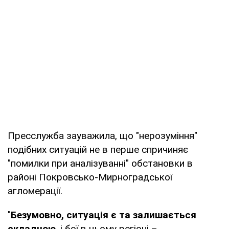
Пресслужба зауважила, що "нерозуміння"
подібних ситуацій не в перше спричиняє
"помилки при аналізуванні" обстановки в
районі Покровсько-Мирноградської
агломерації.
"
Безумовно, ситуація є та залишається
складною
, і бої в цьому регіоні –