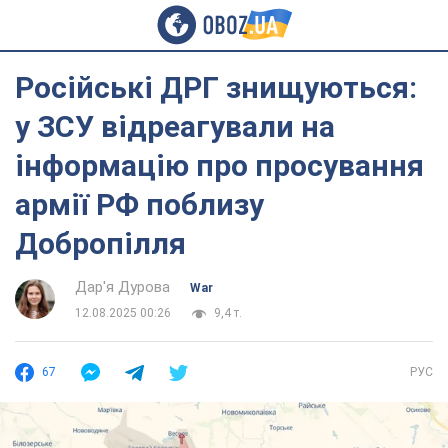
Російські ДРГ знищуються:
у ЗСУ відреагували на
інформацію про просування
армії РФ поблизу
Добропілля
Дар'я Дурова
War
12.08.2025 00:26
9,4 т.
67
РУС