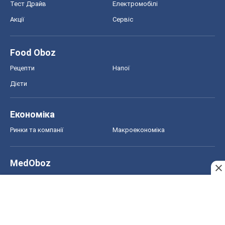
Тест Драйв
Електромобілі
Акції
Сервіс
Food Oboz
Рецепти
Напої
Дієти
Економіка
Ринки та компанії
Макроекономіка
MedOboz
Новини медицини
MAMACLUB
Шоу