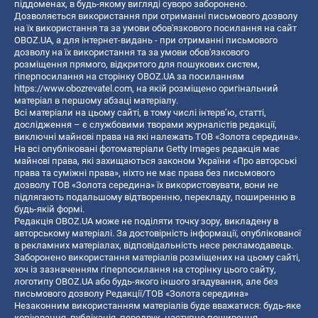
піддоменах, в будь-якому вигляді суворо заборонено.
Дозволяється використання при отриманні письмового дозволу
на їх використання та за умови обов'язкового посилання на сайт
OBOZ.UA, а для інтернет-видань - при отриманні письмового
дозволу на їх використання та за умови обов'язкового
розміщення прямого, відкритого для пошукових систем,
гіперпосилання на сторінку OBOZ.UA за посиланням
https://www.obozrevatel.com
, на якій розміщено оригінальний
матеріал в першому абзаці матеріалу.
Всі матеріали на цьому сайті, в тому числі інтерв’ю, статті,
дослідження – є службовими творами журналістів редакції,
виключні майнові права на які належать ТОВ «Золота середина».
На всі опубліковані фотоматеріали Getty Images редакція має
майнові права, які захищаються законом України «Про авторські
права та суміжні права», ніхто не має права без письмового
дозволу ТОВ «Золота середина» їх використовувати, вони не
підлягають подальшому відтворенню, перекладу, поширенню в
будь-якій формі.
Редакція OBOZ.UA може не поділяти точку зору, викладену в
авторському матеріалі. За достовірність інформації, опублікованої
в рекламних матеріалах, відповідальність несе рекламодавець.
Заборонено використання матеріалів розміщених на цьому сайті,
хоч із зазначенням гіперпосилання на сторінку цього сайту,
логотипу OBOZ.UA або будь-якого іншого згадування, але без
письмового дозволу Редакції/ТОВ «Золота середина»
Незаконним використанням матеріалів буде вважатися: будь-яке
копiювання, публiкацiя, передрук, наступне поширення,