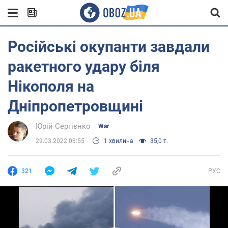
Російські окупанти завдали
ракетного удару біля
Нікополя на
Дніпропетровщині
Юрій Сергієнко
War
29.03.2022 08:55
1 хвилина
35,0 т.
321
РУС