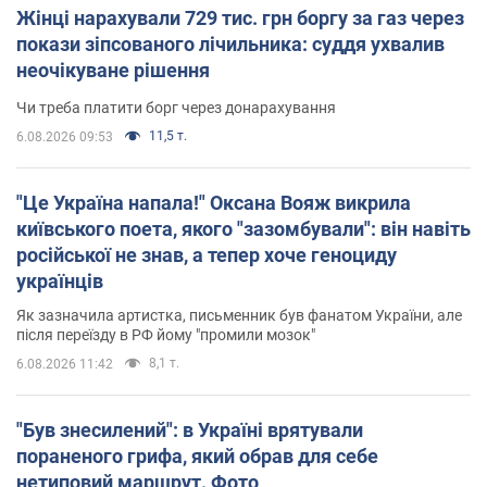
Жінці нарахували 729 тис. грн боргу за газ через
покази зіпсованого лічильника: суддя ухвалив
неочікуване рішення
Чи треба платити борг через донарахування
11,5 т.
6.08.2026 09:53
"Це Україна напала!" Оксана Вояж викрила
київського поета, якого "зазомбували": він навіть
російської не знав, а тепер хоче геноциду
українців
Як зазначила артистка, письменник був фанатом України, але
після переїзду в РФ йому "промили мозок"
8,1 т.
6.08.2026 11:42
"Був знесилений": в Україні врятували
пораненого грифа, який обрав для себе
нетиповий маршрут. Фото