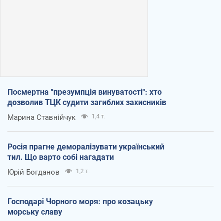
Посмертна "презумпція винуватості": хто
дозволив ТЦК судити загиблих захисників
Марина Ставнійчук
1,4 т.
Росія прагне деморалізувати український
тил. Що варто собі нагадати
Юрій Богданов
1,2 т.
Господарі Чорного моря: про козацьку
морську славу