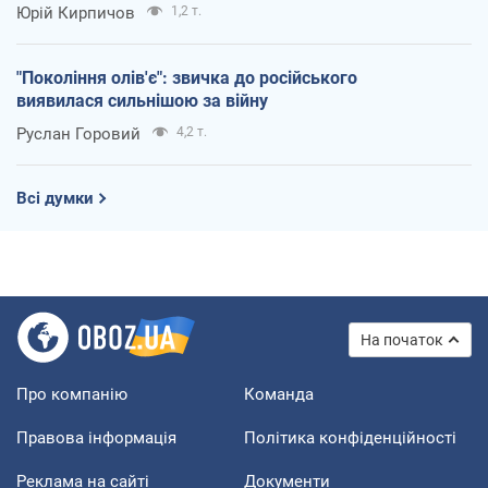
Юрій Кирпичов
1,2 т.
"Покоління олів'є": звичка до російського
виявилася сильнішою за війну
Руслан Горовий
4,2 т.
Всі думки
На початок
Про компанію
Команда
Правова інформація
Політика конфіденційності
Реклама на сайті
Документи