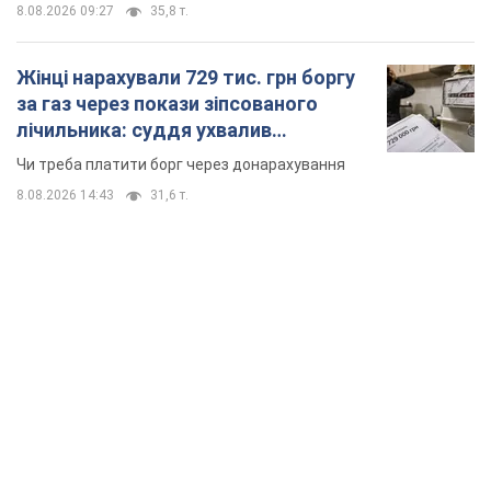
8.08.2026 09:27
35,8 т.
Жінці нарахували 729 тис. грн боргу
за газ через покази зіпсованого
лічильника: суддя ухвалив
неочікуване рішення
Чи треба платити борг через донарахування
8.08.2026 14:43
31,6 т.