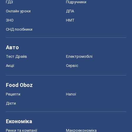
ГДЗ
Підручники
Онлайн уроки
ДПА
ЗНО
НМТ
СНД посібники
Авто
Тест Драйв
Електромобілі
Акції
Сервіс
Food Oboz
Рецепти
Напої
Дієти
Економіка
Ринки та компанії
Макроекономіка