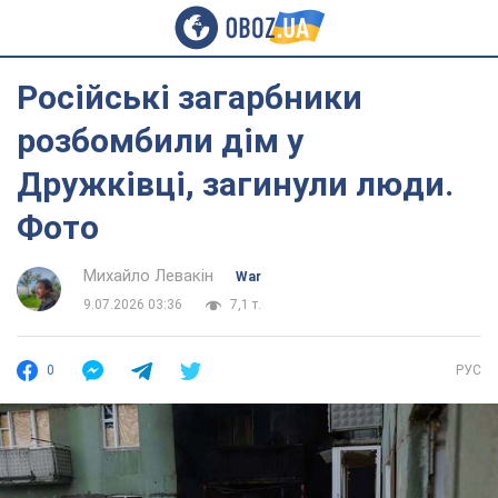
Російські загарбники
розбомбили дім у
Дружківці, загинули люди.
Фото
Михайло Левакін
War
9.07.2026 03:36
7,1 т.
0
РУС