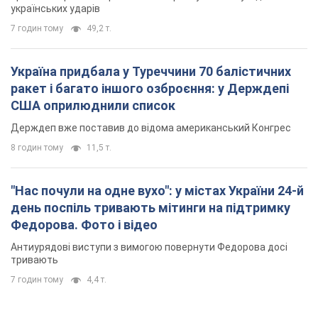
українських ударів
7 годин тому
49,2 т.
Україна придбала у Туреччини 70 балістичних
ракет і багато іншого озброєння: у Держдепі
США оприлюднили список
Держдеп вже поставив до відома американський Конгрес
8 годин тому
11,5 т.
"Нас почули на одне вухо": у містах України 24-й
день поспіль тривають мітинги на підтримку
Федорова. Фото і відео
Антиурядові виступи з вимогою повернути Федорова досі
тривають
7 годин тому
4,4 т.