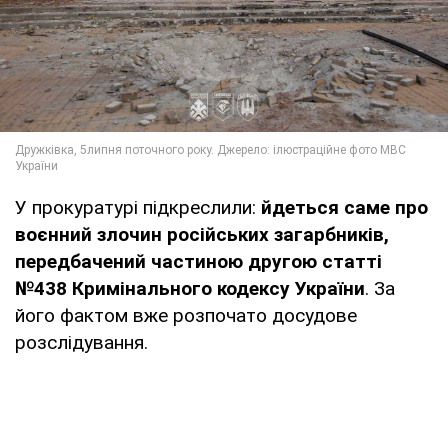
У прокуратурі підкреслили:
йдеться саме про
воєнний злочин російських загарбників,
передбачений частиною другою статті
№438 Кримінального кодексу України
. За
його фактом вже розпочато досудове
розслідування.