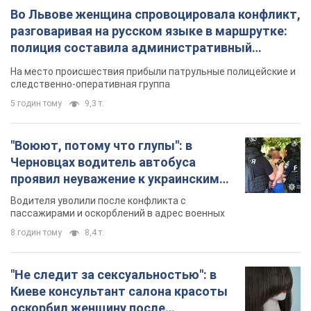
Во Львове женщина спровоцировала конфликт,
разговаривая на русском языке в маршрутке:
полиция составила административный
протокол. Видео
На место происшествия прибыли патрульные полицейские и
следственно-оперативная группа
5 годин тому
9,3 т.
"Воюют, потому что глупы": в
Черновцах водитель автобуса
проявил неуважение к украинским
военным и поплатился за это.
Водителя уволили после конфликта с
Видео
пассажирами и оскорблений в адрес военных
8 годин тому
8,4 т.
"Не следит за сексуальностью": в
Киеве консультант салона красоты
оскорбил женщину после