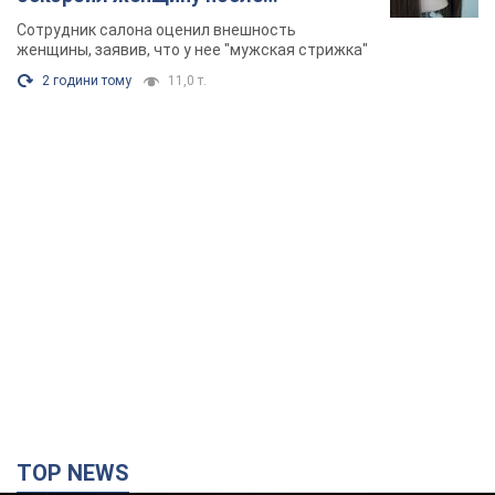
химиотерапии, разгорелся скандал.
Сотрудник салона оценил внешность
Фото
женщины, заявив, что у нее "мужская стрижка"
2 години тому
11,0 т.
TOP NEWS