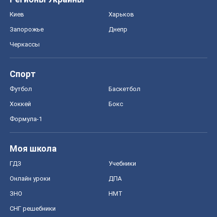
Киев
Харьков
Запорожье
Днепр
Черкассы
Спорт
Футбол
Баскетбол
Хоккей
Бокс
Формула-1
Моя школа
ГДЗ
Учебники
Онлайн уроки
ДПА
ЗНО
НМТ
СНГ решебники