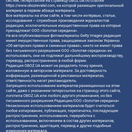
систем, гиперссылки на страницу OBOZ.UA по ссылке
https://www.obozrevatel.com
, на которой размещен оригинальный
материал в первом абзаце материала.
Все материалы на этом сайте, в том числе интервью, статьи,
исследования – служебные произведения журналистов
редакции, исключительные имущественные права на которые
принадлежат ООО «Золотая середина».
На все опубликованные фотоматериалы Getty Images редакция
имеет имущественные права, защищаемые законом Украины
«Об авторских правах и смежных правах», никто не имеет права
без письменного разрешения ООО «Золотая середина» их
использовать, они не подлежат дальнейшему воспроизводству,
переводу, распространению в любой форме.
Редакция OBOZ.UA может не разделять точку зрения,
изложенную в авторском материале. За достоверность
информации, размещенной в рекламных материалах,
ответственность несет рекламодатель.
Запрещено использование материалов размещенных на этом
сайте, даже с указанием гиперссылки на страницу этого сайта,
логотипа OBOZ.UA или любого другого упоминания, но без
письменного разрешения Редакции/ООО «Золотая середина»
Незаконным использованием материалов будет считаться:
любое копирование, публикация, перепечатка, последующее
распространение, использование, переработка с
использованием, включением в состав других материалов,
распространение, адаптация, перевод и другие подобные
изменения материала.