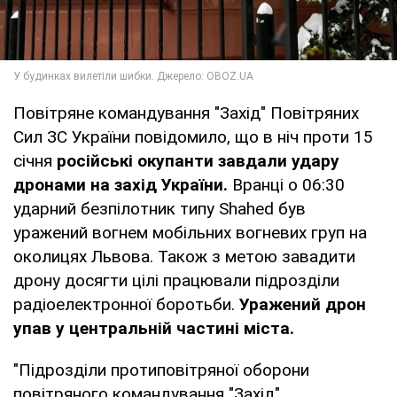
Повітряне командування "Захід" Повітряних
Сил ЗС України повідомило, що в ніч проти 15
січня
російські окупанти завдали удару
дронами на захід України.
Вранці о 06:30
ударний безпілотник типу Shahed був
уражений вогнем мобільних вогневих груп на
околицях Львова. Також з метою завадити
дрону досягти цілі працювали підрозділи
радіоелектронної боротьби.
Уражений дрон
упав у центральній частині міста.
"Підрозділи протиповітряної оборони
повітряного командування "Захід"