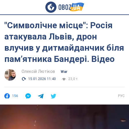
"Символічне місце": Росія
атакувала Львів, дрон
влучив у дитмайданчик біля
памʼятника Бандері. Відео
Олексій Лютіков
War
15.01.2026 11:40
23,0 т.
156
РУС