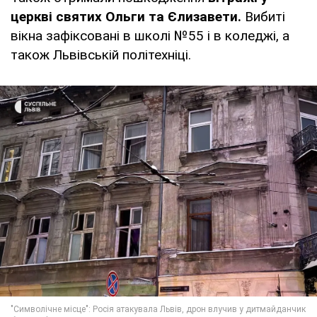
церкві святих Ольги та Єлизавети.
Вибиті
вікна зафіксовані в школі №55 і в коледжі, а
також Львівській політехніці.