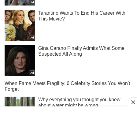
Не пропусти блискавку! Підписуйся на нас в Telegram