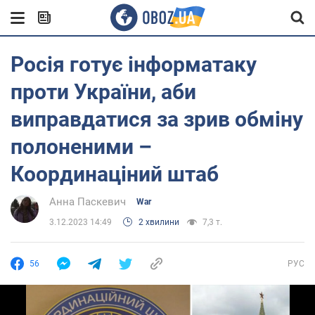
Росія готує інформатаку
проти України, аби
виправдатися за зрив обміну
полоненими –
Координаціний штаб
Анна Паскевич
War
3.12.2023 14:49
2 хвилини
7,3 т.
56
РУС