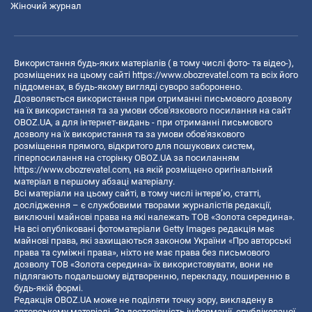
Жіночий журнал
Використання будь-яких матеріалів ( в тому числі фото- та відео-),
розміщених на цьому сайті
https://www.obozrevatel.com
та всіх його
піддоменах, в будь-якому вигляді суворо заборонено.
Дозволяється використання при отриманні письмового дозволу
на їх використання та за умови обов'язкового посилання на сайт
OBOZ.UA, а для інтернет-видань - при отриманні письмового
дозволу на їх використання та за умови обов'язкового
розміщення прямого, відкритого для пошукових систем,
гіперпосилання на сторінку OBOZ.UA за посиланням
https://www.obozrevatel.com
, на якій розміщено оригінальний
матеріал в першому абзаці матеріалу.
Всі матеріали на цьому сайті, в тому числі інтерв’ю, статті,
дослідження – є службовими творами журналістів редакції,
виключні майнові права на які належать ТОВ «Золота середина».
На всі опубліковані фотоматеріали Getty Images редакція має
майнові права, які захищаються законом України «Про авторські
права та суміжні права», ніхто не має права без письмового
дозволу ТОВ «Золота середина» їх використовувати, вони не
підлягають подальшому відтворенню, перекладу, поширенню в
будь-якій формі.
Редакція OBOZ.UA може не поділяти точку зору, викладену в
авторському матеріалі. За достовірність інформації, опублікованої