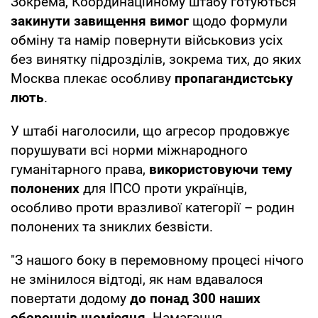
Зокрема, Координаційному штабу готуються
закинути завищення вимог
щодо формули
обміну та намір повернути військовиз усіх
без винятку підрозділів, зокрема тих, до яких
Москва плекає особливу
пропагандистську
лють
.
У штабі наголосили, що агресор продовжує
порушувати всі норми міжнародного
гуманітарного права,
використовуючи тему
полонених
для ІПСО проти українців,
особливо проти вразливої категорії – родин
полонених та зниклих безвісти.
"З нашого боку в перемовному процесі нічого
не змінилося відтоді, як нам вдавалося
повертати додому
до понад 300 наших
оборонців щомісяця
. Намагання