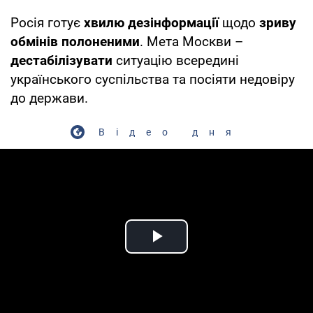
Росія готує
хвилю дезінформації
щодо
зриву
обмінів полоненими
. Мета Москви –
дестабілізувати
ситуацію всередині
українського суспільства та посіяти недовіру
до держави.
Відео дня
Play Video