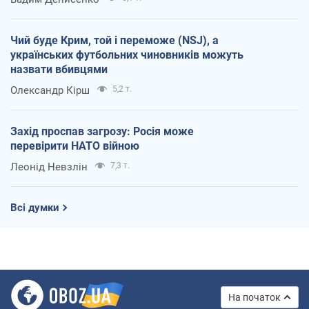
Чий буде Крим, той і переможе (NSJ), а
українських футбольних чиновників можуть
назвати вбивцями
Олександр Кірш
5,2 т.
Захід проспав загрозу: Росія може
перевірити НАТО війною
Леонід Невзлін
7,3 т.
Всі думки
На початок