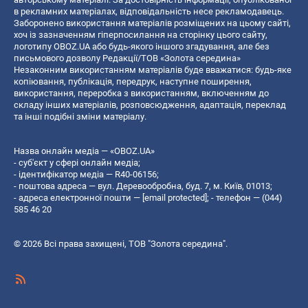
в рекламних матеріалах, відповідальність несе рекламодавець.
Заборонено використання матеріалів розміщених на цьому сайті,
хоч із зазначенням гіперпосилання на сторінку цього сайту,
логотипу OBOZ.UA або будь-якого іншого згадування, але без
письмового дозволу Редакції/ТОВ «Золота середина»
Незаконним використанням матеріалів буде вважатися: будь-яке
копiювання, публiкацiя, передрук, наступне поширення,
використання, переробка з використанням, включенням до
складу інших матеріалів, розповсюдження, адаптація, переклад
та інші подібні зміни матеріалу.
Назва онлайн медіа — «OBOZ.UA»
- суб'єкт у сфері онлайн медіа;
- ідентифікатор медіа — R40-06156;
- поштова адреса — вул. Деревообробна, буд. 7, м. Київ, 01013;
- адреса електронної пошти —
[email protected]
; - телефон — (044)
585 46 20
© 2026 Всі права захищені, ТОВ "Золота середина".