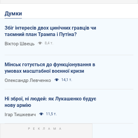
Думки
Збіг інтересів двох цинічних гравців чи
таємний план Трампа і Путіна?
Віктор Швець
8,4 т.
Мінськ готується до функціонування в
умовах масштабної воєнної кризи
Олександр Левченко
14,1 т.
Ні зброї, ні людей: як Лукашенко будує
нову армію
Ігар Тишкевич
11,5 т.