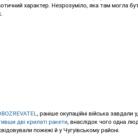
аотичний характер. Незрозуміло, яка там могла бути
.
OBOZREVATEL
, раніше окупаційні війська завдали 
тивши дві крилаті ракети
, внаслідок чого одна люд
квідовували пожежі й у Чугуївському районі.