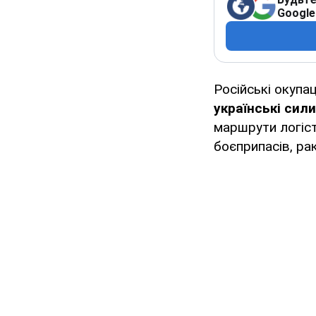
Google
Російські окупац
українські сил
маршрути логіст
боєприпасів, ра