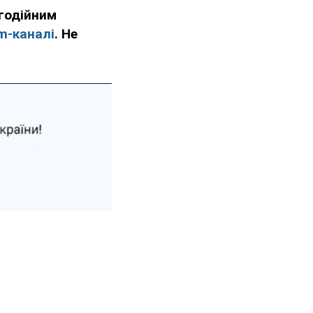
годійним
m-каналі
. Не