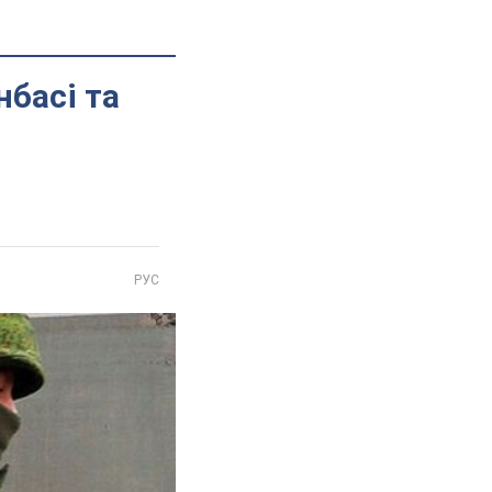
нбасі та
РУС