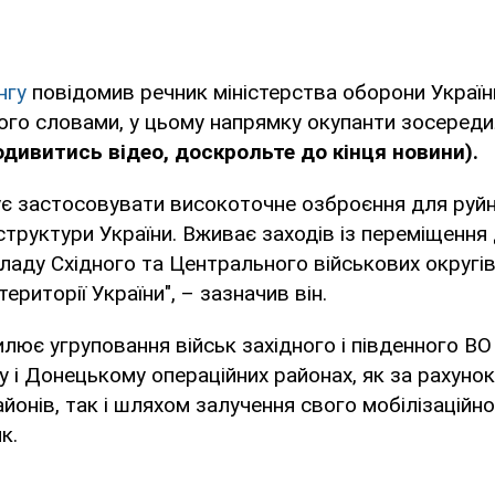
нгу
повідомив речник міністерства оборони Украї
ого словами, у цьому напрямку окупанти зосереди
дивитись відео, доскрольте до кінця новини).
є застосовувати високоточне озброєння для руйн
структури України. Вживає заходів із переміщення
складу Східного та Центрального військових округів
території України", – зазначив він.
лює угруповання військ західного і південного ВО
і Донецькому операційних районах, як за рахуно
айонів, так і шляхом залучення свого мобілізаційно
к.