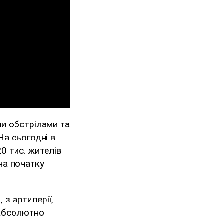
ми обстрілами та
На сьогодні в
0 тис. жителів
на початку
 з артилерії,
 абсолютно