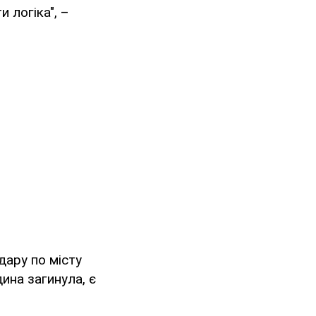
 логіка", –
удару по місту
ина загинула, є