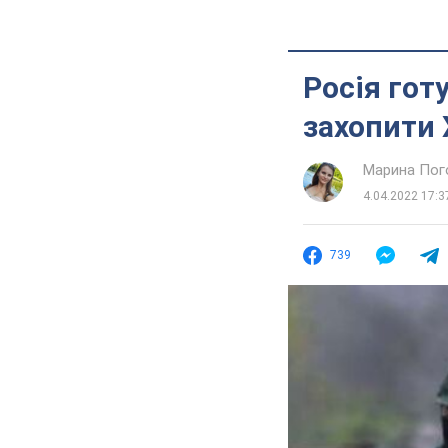
Росія гот
захопити 
Марина Пог
4.04.2022 17:3
739