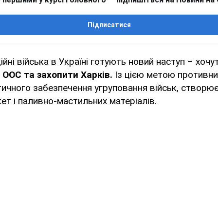
Підписатися
ійні війська в Україні готують новий наступ – хоч
и ООС та захопити Харків.
Із цією метою противн
ичного забезпечення угруповання військ, створю
кет і паливно-мастильних матеріалів.