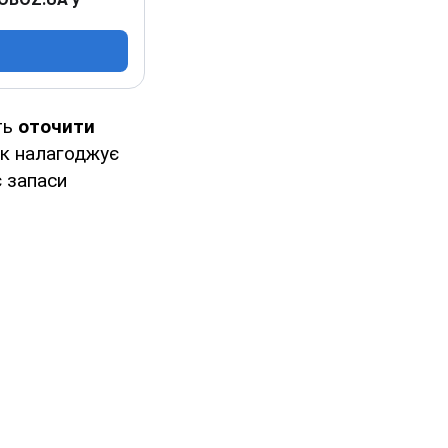
уть
оточити
ик налагоджує
є запаси