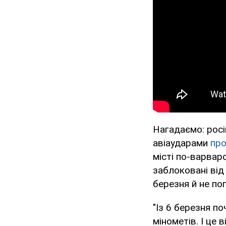
Нагадаємо: росі
авіаударами
про
місті по-варвар
заблоковані від
березня й не по
"Із 6 березня по
мінометів. І це