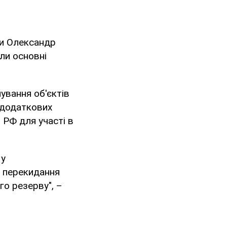
ни Олександр
ли основні
ування об'єктів
 додаткових
 РФ для участі в
 у
к перекидання
го резерву", –