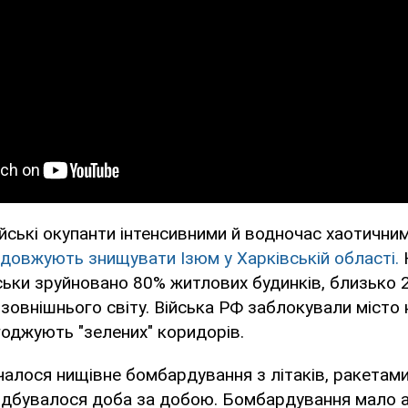
йські окупанти інтенсивними й водночас хаотични
довжують знищувати Ізюм у Харківській області.
ськи зруйновано 80% житлових будинків, близько 2
 зовнішнього світу. Війська РФ заблокували місто 
годжують "зелених" коридорів.
чалося нищівне бомбардування з літаків, ракетами,
 відбувалося доба за добою. Бомбардування мало