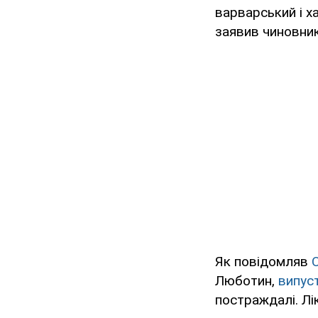
варварський і х
заявив чиновник
Як повідомляв
Люботин,
випус
постраждалі. Лі