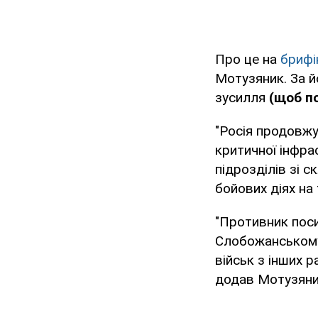
Про це на
брифі
Мотузяник. За й
зусилля
(щоб по
"Росія продовжу
критичної інфра
підрозділів зі 
бойових діях на 
"Противник поси
Слобожанському 
військ з інших р
додав Мотузяни