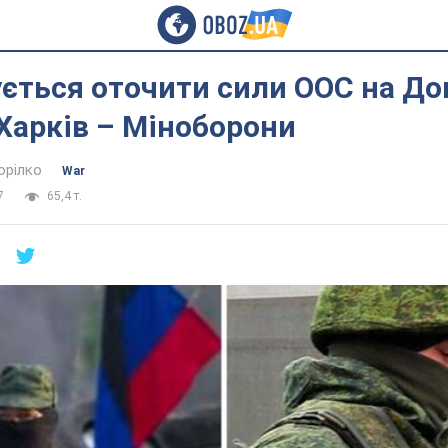
ується оточити сили ООС на До
Харків – Міноборони
орілко
War
7
65,4 т.