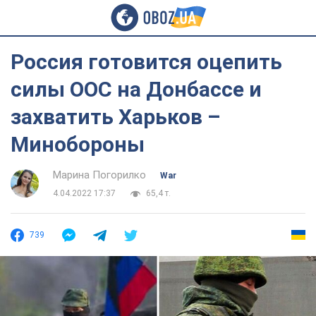
Россия готовится оцепить
силы ООС на Донбассе и
захватить Харьков –
Минобороны
Марина Погорилко
War
4.04.2022 17:37
65,4 т.
739