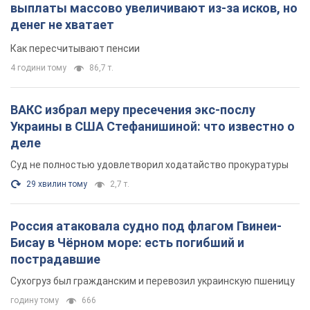
выплаты массово увеличивают из-за исков, но
денег не хватает
Как пересчитывают пенсии
4 години тому
86,7 т.
ВАКС избрал меру пресечения экс-послу
Украины в США Стефанишиной: что известно о
деле
Суд не полностью удовлетворил ходатайство прокуратуры
29 хвилин тому
2,7 т.
Россия атаковала судно под флагом Гвинеи-
Бисау в Чёрном море: есть погибший и
пострадавшие
Сухогруз был гражданским и перевозил украинскую пшеницу
годину тому
666