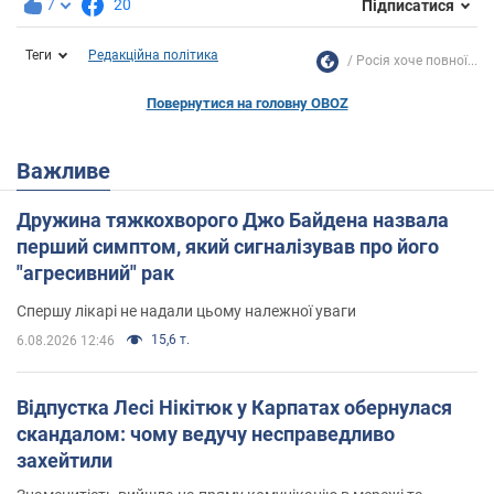
7
20
Підписатися
Теги
Редакційна політика
Росія хоче повної...
Повернутися на головну OBOZ
Важливе
Дружина тяжкохворого Джо Байдена назвала
перший симптом, який сигналізував про його
"агресивний" рак
Спершу лікарі не надали цьому належної уваги
15,6 т.
6.08.2026 12:46
Відпустка Лесі Нікітюк у Карпатах обернулася
скандалом: чому ведучу несправедливо
захейтили