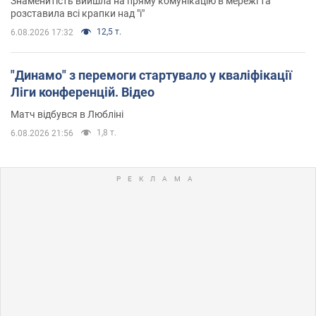
Знаменитість вийшла на пряму комунікацію в мережі та
розставила всі крапки над "і"
12,5 т.
6.08.2026 17:32
"Динамо" з перемоги стартувало у кваліфікації
Ліги конференцій. Відео
Матч відбувся в Любліні
1,8 т.
6.08.2026 21:56