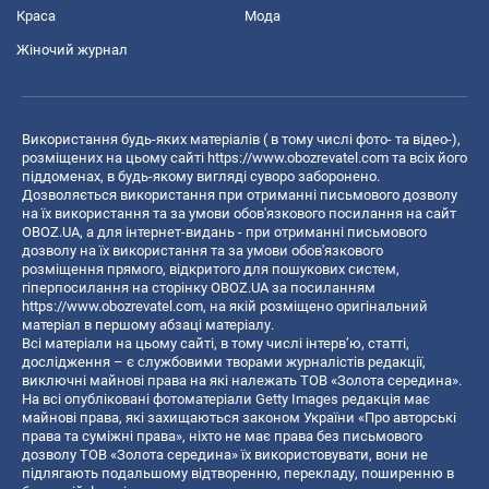
Краса
Мода
Жіночий журнал
Використання будь-яких матеріалів ( в тому числі фото- та відео-),
розміщених на цьому сайті
https://www.obozrevatel.com
та всіх його
піддоменах, в будь-якому вигляді суворо заборонено.
Дозволяється використання при отриманні письмового дозволу
на їх використання та за умови обов'язкового посилання на сайт
OBOZ.UA, а для інтернет-видань - при отриманні письмового
дозволу на їх використання та за умови обов'язкового
розміщення прямого, відкритого для пошукових систем,
гіперпосилання на сторінку OBOZ.UA за посиланням
https://www.obozrevatel.com
, на якій розміщено оригінальний
матеріал в першому абзаці матеріалу.
Всі матеріали на цьому сайті, в тому числі інтерв’ю, статті,
дослідження – є службовими творами журналістів редакції,
виключні майнові права на які належать ТОВ «Золота середина».
На всі опубліковані фотоматеріали Getty Images редакція має
майнові права, які захищаються законом України «Про авторські
права та суміжні права», ніхто не має права без письмового
дозволу ТОВ «Золота середина» їх використовувати, вони не
підлягають подальшому відтворенню, перекладу, поширенню в