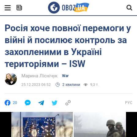
Росія хоче повної перемоги у
війні й посилює контроль за
захопленими в Україні
територіями – ISW
Марина Ліснічук
War
25.12.2023 06:52
2 хвилини
9,3 т.
20
РУС