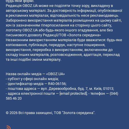
будь-якій формі.
Редакція OBOZ.UA може не поділяти точку зору, викладену в
авторському матеріалі. За достовірність інформації, опублікованої
в рекламних матеріалах, відповідальність несе рекламодавець.
Заборонено використання матеріалів розміщених на цьому сайті,
хоч із зазначенням гіперпосилання на сторінку цього сайту,
логотипу OBOZ.UA або будь-якого іншого згадування, але без
письмового дозволу Редакції/ТОВ «Золота середина»
Незаконним використанням матеріалів буде вважатися: будь-яке
копiювання, публiкацiя, передрук, наступне поширення,
використання, переробка з використанням, включенням до
складу інших матеріалів, розповсюдження, адаптація, переклад
та інші подібні зміни матеріалу.
Назва онлайн медіа — «OBOZ.UA»
- суб'єкт у сфері онлайн медіа;
- ідентифікатор медіа — R40-06156;
- поштова адреса — вул. Деревообробна, буд. 7, м. Київ, 01013;
- адреса електронної пошти —
[email protected]
; - телефон — (044)
585 46 20
© 2026 Всі права захищені, ТОВ "Золота середина".