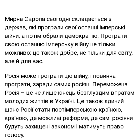
Мирна Європа сьогодні складається з
держав, які програли свої останні імперські
війни, а потім обрали демократію. Програти
свою останню імперську війну не тільки
можливо: це також добре, не тільки для світу,
але й для вас.
Росія може програти цю війну, і повинна
програти, заради самих росіян. Переможена
Росія – це не лише кінець безглуздим втратам
молодих життів в Україні. Це також єдиний
шанс Росії стати постімперською країною,
країною, де можливі реформи, де самі росіяни
будуть захищені законом і матимуть право
голосу.