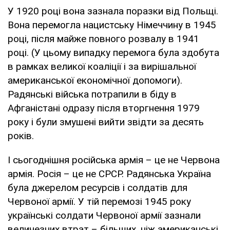
У 1920 році вона зазнала поразки від Польщі.
Вона перемогла нацистську Німеччину в 1945
році, після майже повного розвалу в 1941
році. (У цьому випадку перемога була здобута
в рамках великої коаліції і за вирішальної
американської економічної допомоги).
Радянські війська потрапили в біду в
Афганістані одразу після вторгнення 1979
року і були змушені вийти звідти за десять
років.
І сьогоднішня російська армія – це не Червона
армія. Росія – це не СРСР. Радянська Україна
була джерелом ресурсів і солдатів для
Червоної армії. У тій перемозі 1945 року
українські солдати Червоної армії зазнали
величезних втрат – більших, ніж американські,