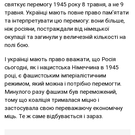
святкує перемогу 1945 року 8 травня, а не 9
травня. Українці мають повне право пам'ятати
та інтерпретувати цю перемогу: вони більше,
ніж росіяни, постраждали від німецької
окупації та загинули у величезній кількості на
полі бою.
І українці мають право вважати, що Росія
сьогодні, як і нацистська Німеччина в 1945
році, є фашистським імперіалістичним
режимом, який можна і потрібно перемогти.
Минулого разу фашизм був переможений,
тому що коаліція трималася міцно і
застосувала свою переважаючу економічну
міць. Те ж саме відбувається і зараз.