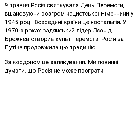
9 травня Росія святкувала День Перемоги,
вшановуючи розгром нацистської Німеччини у
1945 році. Всередині країни це ностальгія. У
1970-х роках радянський лідер Лєонід
Брєжнєв створив культ перемоги. Росія за
Путіна продовжила цю традицію.
За кордоном це залякування. Ми повинні
думати, що Росія не може програти.