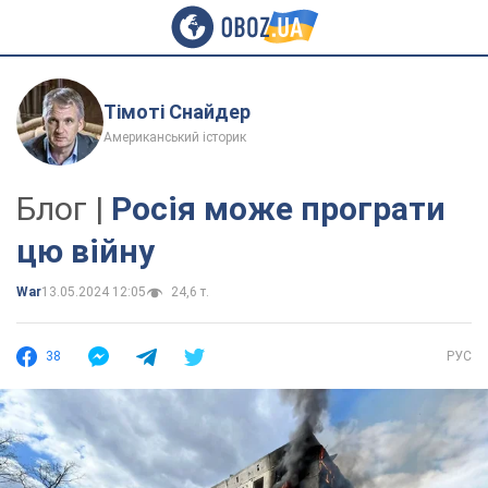
Тімоті Снайдер
Американський історик
Блог |
Росія може програти
цю війну
War
13.05.2024 12:05
24,6 т.
38
РУС