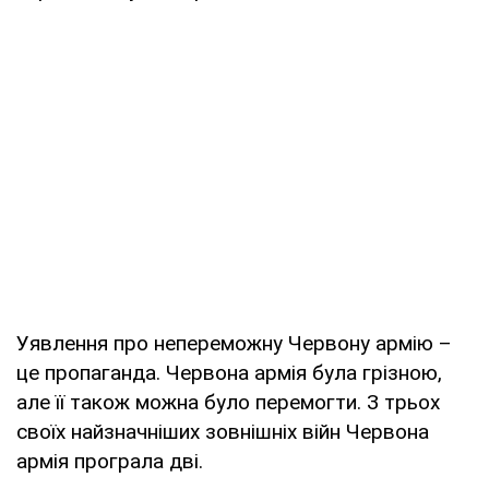
Уявлення про непереможну Червону армію –
це пропаганда. Червона армія була грізною,
але її також можна було перемогти. З трьох
своїх найзначніших зовнішніх війн Червона
армія програла дві.