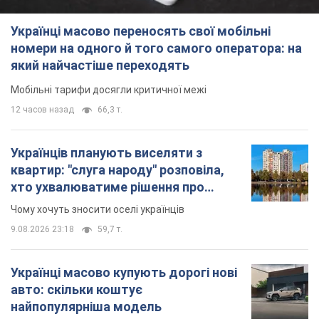
Українці масово переносять свої мобільні
номери на одного й того самого оператора: на
який найчастіше переходять
Мобільні тарифи досягли критичної межі
12 часов назад
66,3 т.
Українців планують виселяти з
квартир: "слуга народу" розповіла,
хто ухвалюватиме рішення про
знесення будинків
Чому хочуть зносити оселі українців
9.08.2026 23:18
59,7 т.
Українці масово купують дорогі нові
авто: скільки коштує
найпопулярніша модель