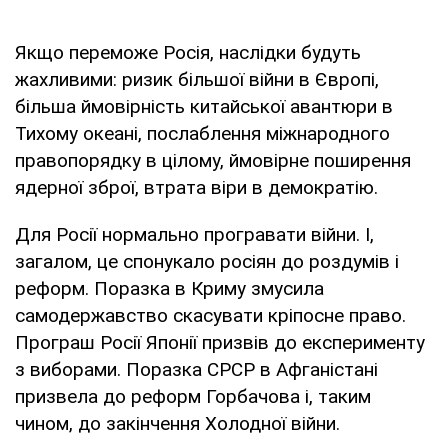
Якщо переможе Росія, наслідки будуть
жахливими: ризик більшої війни в Європі,
більша ймовірність китайської авантюри в
Тихому океані, послаблення міжнародного
правопорядку в цілому, ймовірне поширення
ядерної зброї, втрата віри в демократію.
Для Росії нормально програвати війни. І,
загалом, це спонукало росіян до роздумів і
реформ. Поразка в Криму змусила
самодержавство скасувати кріпосне право.
Програш Росії Японії призвів до експерименту
з виборами. Поразка СРСР в Афганістані
призвела до реформ Горбачова і, таким
чином, до закінчення Холодної війни.