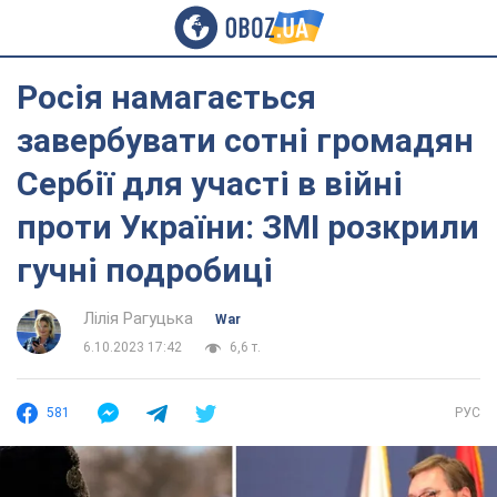
Росія намагається
завербувати сотні громадян
Сербії для участі в війні
проти України: ЗМІ розкрили
гучні подробиці
Лілія Рагуцька
War
6.10.2023 17:42
6,6 т.
581
РУС