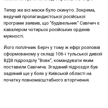
Тепер же всі маски було скинуто. Зокрема,
ведучий пропагандистської російської
програми заявив, що "будівельник" Савічич є
кавалером чотирьох російських орденів
мужності.
Його поплічник Беріч у тому ж ефірі розповів
сформованому у складі 106-ї тульської дивізії
ВДВ підрозділу "Вовк", командувати яким
поставили Савічича. Згаданий підрозділ був
задіяний ще у боях у Київській області на
початку повномасштабного вторгнення.