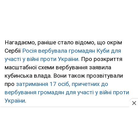
Нагадаємо, раніше стало відомо, що окрім
Сербії
Росія вербувала громадян Куби для
участі у війні проти України.
Про розкриття
масштабної схеми вербування заявила
кубинська влада. Вони також прозвітували
про
затримання 17 осіб, причетних до
вербування громадян для участі у війні проти
України
.
Російські пропагандисти тим часом періодично
мріють про появу у складі армії РФ живої сили
з Північної Кореї – наскільки ці мрії мають під