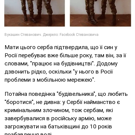
Мати цього серба підтвердила, що її син у
Росії перебуває вже більше року, там він, за її
словами, "працює на будівництві". Додому
дзвонить рідко, оскільки "у нього в Росії
проблеми з мобільною мережею".
Потайна поведінка "будівельника", що любить
"боротися", не дивна: у Сербії найманство є
кримінальним злочином, тож сербам, які
завербувалися в російську армію, може
загрожувати на батьківщині до 10 років
позбавлення волі.