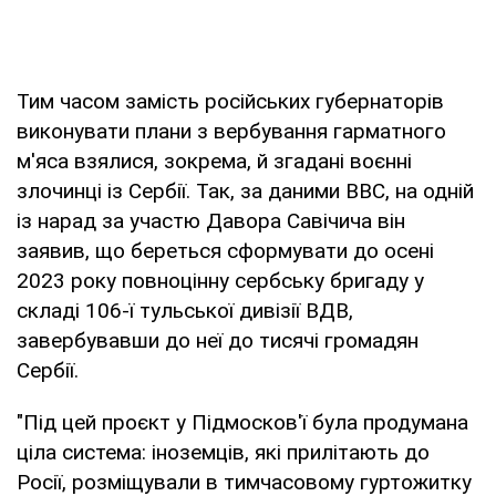
Тим часом замість російських губернаторів
виконувати плани з вербування гарматного
м'яса взялися, зокрема, й згадані воєнні
злочинці із Сербії. Так, за даними ВВС, на одній
із нарад за участю Давора Савічича він
заявив, що береться сформувати до осені
2023 року повноцінну сербську бригаду у
складі 106-ї тульської дивізії ВДВ,
завербувавши до неї до тисячі громадян
Сербії.
"Під цей проєкт у Підмосков'ї була продумана
ціла система: іноземців, які прилітають до
Росії, розміщували в тимчасовому гуртожитку