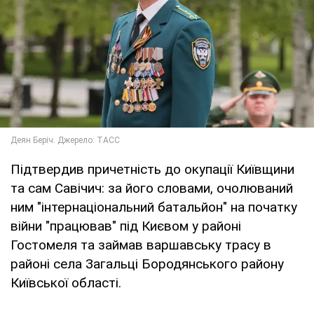
Підтвердив причетність до окупації Київщини
та сам Савічич: за його словами, очолюваний
ним "інтернаціональний батальйон" на початку
війни "працював" під Києвом у районі
Гостомеля та займав варшавську трасу в
районі села Загальці Бородянського району
Київської області.