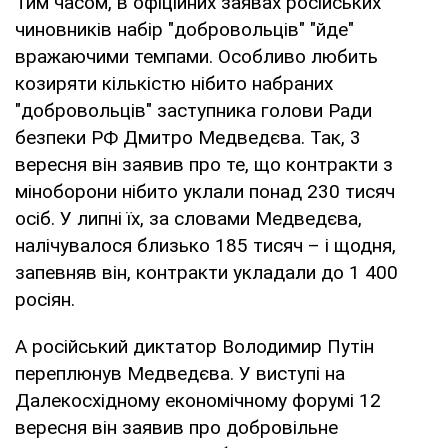
Тим часом, в офіційних заявах російських
чиновників набір "добровольців" "йде"
вражаючими темпами. Особливо любить
козиряти кількістю нібито набраних
"добровольців" заступника голови Ради
безпеки РФ Дмитро Медведєва. Так, 3
вересня він заявив про те, що контракти з
міноборони нібито уклали понад 230 тисяч
осіб. У липні їх, за словами Медведєва,
налічувалося близько 185 тисяч – і щодня,
запевняв він, контракти укладали до 1 400
росіян.
А російський диктатор Володимир Путін
переплюнув Медведєва. У виступі на
Далекосхідному економічному форумі 12
вересня він заявив про добровільне