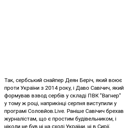
Так, сербський снайпер Деян Беріч, який воює
проти України з 2014 року, і Даво Савічич, який
формував взвод сербів у складі ПВК "Вагнер"
у тому ж році, наприкінці серпня виступили у
програмі Соловйов.Live. Раніше Савічич брехав
журналістам, що є простим будівельником, і
ніколи не був ні на сході України, ні в Сирії.