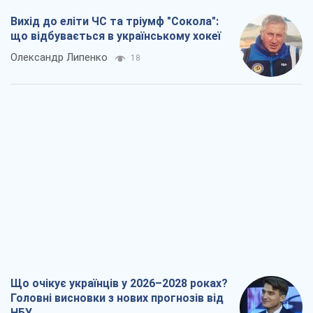
Дмитро Томчук
2,1 т.
Не помста, а стратегія: Україна змушує
Росію платити за війну
Віктор Андрусів
3,0 т.
Відповідь на українофобію – не
полонофобія, а сильна українська
держава
Микола Княжицький
2,3 т.
Всі думки