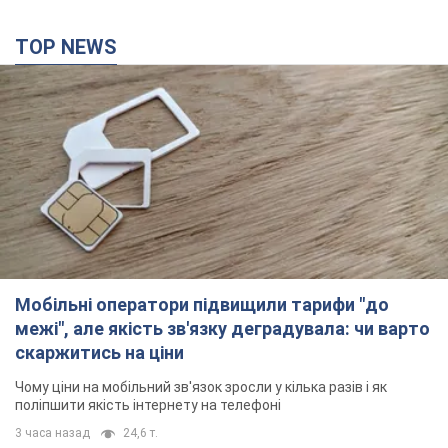
Зокрема, він обговорив з головкомом кадрові питання в
українській армії
35 минут назад
432
В окупованій Ялті прогриміли потужні вибухи:
валить чорний дим. Фото і відео
Місто, ймовірно, опинилося під атакою дронів
2 часа назад
3,3 т.