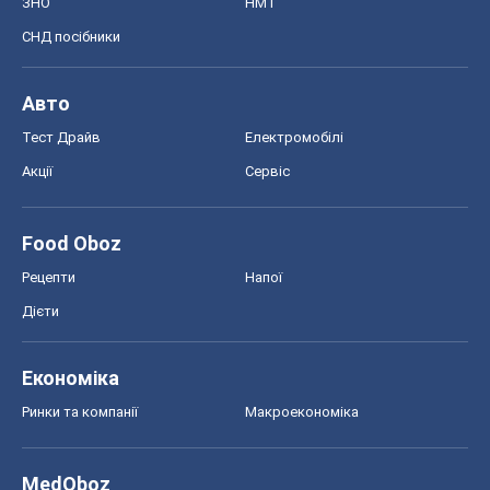
Афіша
Плітки
Краса
Мода
Жіночий журнал