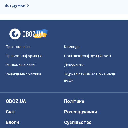
Черкаси
Спорт
Футбол
Баскетбол
Хокей
Бокс
Формула-1
Моя школа
ГДЗ
Підручники
Онлайн уроки
ДПА
ЗНО
НМТ
СНД посібники
Авто