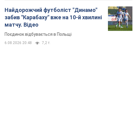
Мобільні оператори підвищили тарифи "до
межі", але якість зв'язку деградувала: чи варто
скаржитись на ціни
Чому ціни на мобільний зв'язок зросли у кілька разів і як
поліпшити якість інтернету на телефоні
3 часа назад
24,6 т.
"Працюємо, щоб отримати пакети з ракетами
для ППО": Зеленський заслухав доповідь
Драпатого і анонсував нові кроки