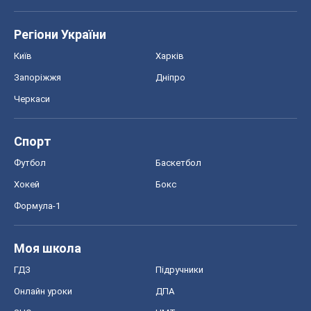
Тест Драйв
Електромобілі
Акції
Сервіс
Food Oboz
Рецепти
Напої
Дієти
Економіка
Ринки та компанії
Макроекономіка
MedOboz
Новини медицини
MAMACLUB
Шоу