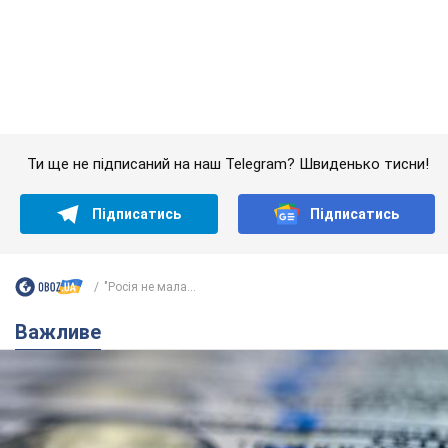
Банки "готуються" до нового курсу долара:
українцям розповіли, чого очікувати
найближчими днями
Яким буде курс валюти в обмінниках
6.08.2026 22:58
152,5 т.
Українцям обіцяють по 850 грн від
мобільних операторів: що не так з
цими повідомленнями
Як не потрапити в пастку шахраїв
6.08.2026 21:02
17,0 т.
Найдорожчий футболіст "Динамо"
забив "Карабаху" вже на 10-й хвилині
матчу. Відео
Поєдинок відбувається в Польщі