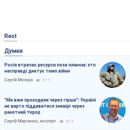
Що очікує українців у 2026–2028 роках?
Головні висновки з нових прогнозів від
НБУ
Василь Фурман
2,1 т.
Результат ударів по НПЗ Росії значно
більший, ніж здається