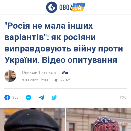
"Росія не мала інших
варіантів": як росіяни
виправдовують війну проти
України. Відео опитування
Олексій Лютіков
War
9.03.2022 12:03
22,4 т.
356
РУС