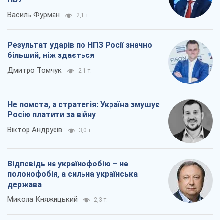
Про компанію
Команда
Правова інформація
Політика конфіденційності
Реклама на сайті
Документи
Редакційна політика
Журналісти OBOZ.UA на місці
подій
OBOZ.UA
Політика
Світ
Розслідування
Блоги
Суспільство
Регіони України
Київ
Харків
Запоріжжя
Дніпро