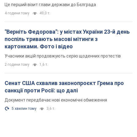
Це перший візит глави держави до Бєлграда
4 години тому
49,0 т.
"Верніть Федорова": у містах України 23-й день
поспіль тривають масові мітинги з
картонками. Фото і відео
Учасники акцій продовжують серію щоденних протестів
2 години тому
1,6 т.
Сенат США схвалив законопроєкт Грема про
санкції проти Росії: що далі
Документ передбачає нові економічні обмеження
5 хвилин тому
3,6 т.