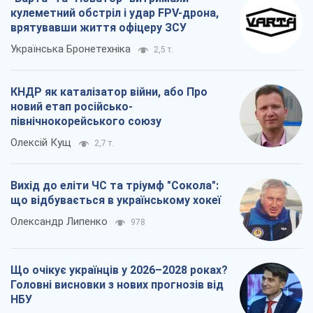
кулеметний обстріл і удар FPV-дрона,
врятувавши життя офіцеру ЗСУ
Українська Бронетехніка
2,5 т.
КНДР як каталізатор війни, або Про
новий етап російсько-
північнокорейського союзу
Олексій Кущ
2,7 т.
Вихід до еліти ЧС та тріумф "Сокола":
що відбувається в українському хокеї
Олександр Липенко
978
Що очікує українців у 2026–2028 роках?
Головні висновки з нових прогнозів від
НБУ