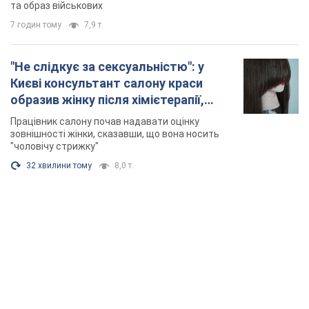
та образ військових
7 годин тому
7,9 т.
"Не слідкує за сексуальністю": у
Києві консультант салону краси
образив жінку після хімієтерапії,
розгорівся скандал. Фото
Працівник салону почав надавати оцінку
зовнішності жінки, сказавши, що вона носить
"чоловічу стрижку"
32 хвилини тому
8,0 т.