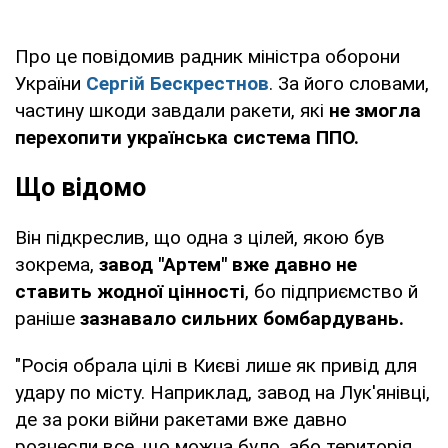
Про це повідомив радник міністра оборони
України
Сергій Бескрестнов
. За його словами,
частину шкоди завдали ракети, які
не змогла
перехопити українська система ППО.
Що відомо
Він підкреслив, що одна з цілей, якою був
зокрема,
завод "Артем" вже давно не
ставить жодної цінності
, бо підприємство й
раніше
зазнавало сильних бомбардувань.
"Росія обрала цілі в Києві лише як привід для
удару по місту. Наприклад, завод на Лук'янівці,
де за роки війни ракетами вже давно
рознесли все, що можна було, або територія