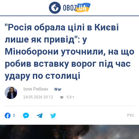
"Росія обрала цілі в Києві
лише як привід": у
Міноборони уточнили, на що
робив вставку ворог під час
удару по столиці
Ілля Рябінін
War
24.05.2026 20:12
9,8 т.
0
РУС