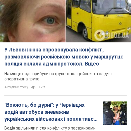
У Львові жінка спровокувала конфлікт,
розмовляючи російською мовою у маршрутці:
поліція склала адмінпротокол. Відео
На місце події прибули патрульні поліцейські та слідчо-
оперативна група
4 години тому
8,2 т.
"Воюють, бо дурні": у Чернівцях
водій автобуса зневажив
українських військових і поплатився.
Відео
Водія звільнили після конфлікту з пасажирами