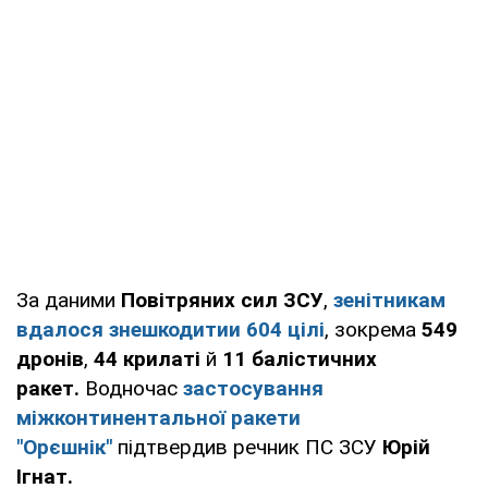
За даними
Повітряних сил ЗСУ
,
зенітникам
вдалося знешкодитии 604 цілі
, зокрема
549
дронів
,
44 крилаті
й
11 балістичних
ракет.
Водночас
застосування
міжконтинентальної ракети
"Орєшнік"
підтвердив речник ПС ЗСУ
Юрій
Ігнат.