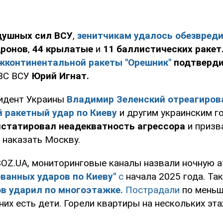
душных сил ВСУ
,
зенитчикам удалось обезвреди
дронов
,
44 крылатые
и
11 баллистических ракет
жконтинентальной ракеты "Орешник"
подтверд
ВС ВСУ
Юрий Игнат.
идент Украины
Владимир Зеленский отреагиров
 ракетный удар по Киеву
и другим украинским г
нстатировал неадекватность агрессора
и призв
 наказать Москву.
OZ.UA, мониторинговые каналы назвали ночную 
ванных ударов по Киеву"
с
начала 2025 года. Та
в ударил по многоэтажке.
Пострадали
по мень
них есть дети. Горели квартиры на нескольких эт