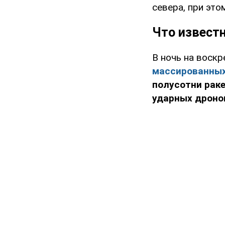
севера, при этом
Что известн
В ночь на воск
массированных
полусотни рак
ударных дроно