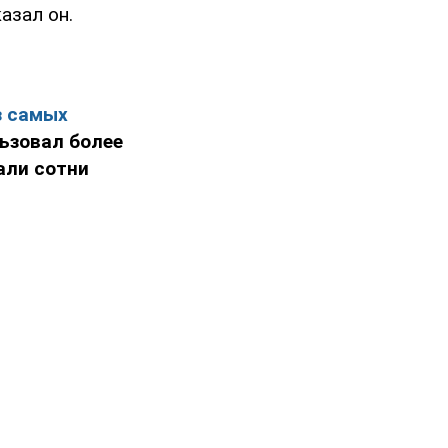
казал он.
з самых
ьзовал более
али сотни