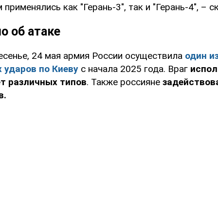
 применялись как "Герань-3", так и "Герань-4", – с
о об атаке
ресенье, 24 мая армия России осуществила
один и
 ударов по Киеву
с начала 2025 года. Враг
испол
ет различных типов
. Также россияне
задействов
в.