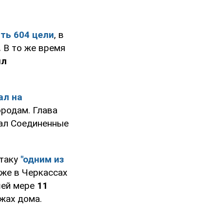
ть 604 цели
, в
.
В то же время
ил
ал на
ородам. Глава
ал Соединенные
атаку
"одним из
кже в Черкассах
шей мере
11
ажах дома.