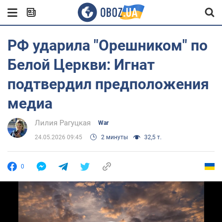
РФ ударила "Орешником" по
Белой Церкви: Игнат
подтвердил предположения
медиа
Лилия Рагуцкая
War
24.05.2026 09:45
2 минуты
32,5 т.
0