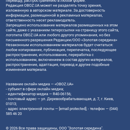
переводу, распространению в любой форме.
Редакция OBOZ.UA может не разделять точку зрения,
изложенную в авторском материале. За достоверность
информации, размещенной в рекламных материалах,
ответственность несет рекламодатель.
Запрещено использование материалов размещенных на этом
сайте, даже с указанием гиперссылки на страницу этого сайта,
логотипа OBOZ.UA или любого другого упоминания, но без
письменного разрешения Редакции/ООО «Золотая середина»
Незаконным использованием материалов будет считаться:
любое копирование, публикация, перепечатка, последующее
распространение, использование, переработка с
использованием, включением в состав других материалов,
распространение, адаптация, перевод и другие подобные
изменения материала.
Название онлайн медиа — «OBOZ.UA»
- субъект в сфере онлайн медиа;
- идентификатор медиа — R40-06156;
- почтовый адрес — ул. Деревообрабатывающая, д. 7, г. Киев,
01013;
- адрес электронной почты —
[email protected]
; - телефон — (044)
585 46 20
© 2026 Все права защищены, ООО "Золотая середина".