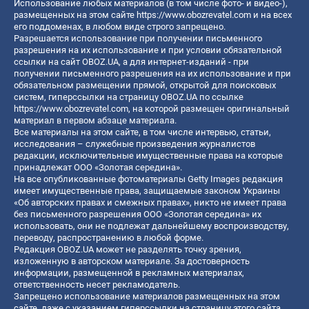
Использование любых материалов (в том числе фото- и видео-),
размещенных на этом сайте
https://www.obozrevatel.com
и на всех
его поддоменах, в любом виде строго запрещено.
Разрешается использование при получении письменного
разрешения на их использование и при условии обязательной
ссылки на сайт OBOZ.UA, а для интернет-изданий - при
получении письменного разрешения на их использование и при
обязательном размещении прямой, открытой для поисковых
систем, гиперссылки на страницу OBOZ.UA по ссылке
https://www.obozrevatel.com
, на которой размещен оригинальный
материал в первом абзаце материала.
Все материалы на этом сайте, в том числе интервью, статьи,
исследования – служебные произведения журналистов
редакции, исключительные имущественные права на которые
принадлежат ООО «Золотая середина».
На все опубликованные фотоматериалы Getty Images редакция
имеет имущественные права, защищаемые законом Украины
«Об авторских правах и смежных правах», никто не имеет права
без письменного разрешения ООО «Золотая середина» их
использовать, они не подлежат дальнейшему воспроизводству,
переводу, распространению в любой форме.
Редакция OBOZ.UA может не разделять точку зрения,
изложенную в авторском материале. За достоверность
информации, размещенной в рекламных материалах,
ответственность несет рекламодатель.
Запрещено использование материалов размещенных на этом
сайте, даже с указанием гиперссылки на страницу этого сайта,