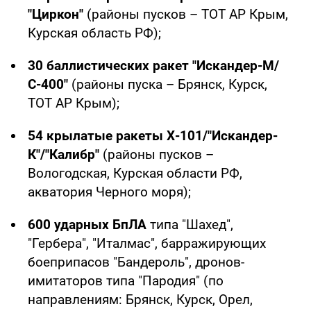
"Циркон"
(районы пусков – ТОТ АР Крым,
Курская область РФ);
30 баллистических ракет "Искандер-М/
С-400"
(районы пуска – Брянск, Курск,
ТОТ АР Крым);
54 крылатые ракеты Х-101/"Искандер-
К"/"Калибр"
(районы пусков –
Вологодская, Курская области РФ,
акватория Черного моря);
600 ударных БпЛА
типа "Шахед",
"Гербера", "Италмас", барражирующих
боеприпасов "Бандероль", дронов-
имитаторов типа "Пародия" (по
направлениям: Брянск, Курск, Орел,