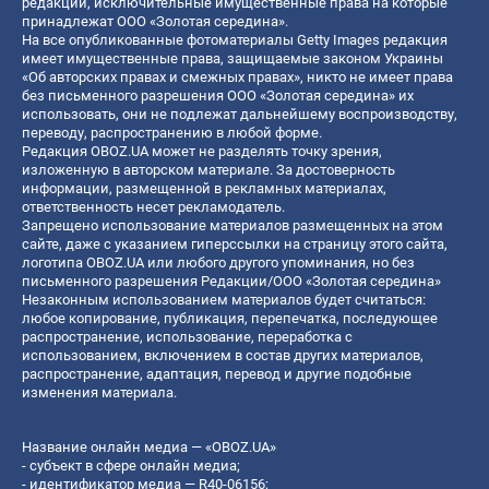
редакции, исключительные имущественные права на которые
принадлежат ООО «Золотая середина».
На все опубликованные фотоматериалы Getty Images редакция
имеет имущественные права, защищаемые законом Украины
«Об авторских правах и смежных правах», никто не имеет права
без письменного разрешения ООО «Золотая середина» их
использовать, они не подлежат дальнейшему воспроизводству,
переводу, распространению в любой форме.
Редакция OBOZ.UA может не разделять точку зрения,
изложенную в авторском материале. За достоверность
информации, размещенной в рекламных материалах,
ответственность несет рекламодатель.
Запрещено использование материалов размещенных на этом
сайте, даже с указанием гиперссылки на страницу этого сайта,
логотипа OBOZ.UA или любого другого упоминания, но без
письменного разрешения Редакции/ООО «Золотая середина»
Незаконным использованием материалов будет считаться:
любое копирование, публикация, перепечатка, последующее
распространение, использование, переработка с
использованием, включением в состав других материалов,
распространение, адаптация, перевод и другие подобные
изменения материала.
Название онлайн медиа — «OBOZ.UA»
- субъект в сфере онлайн медиа;
- идентификатор медиа — R40-06156;