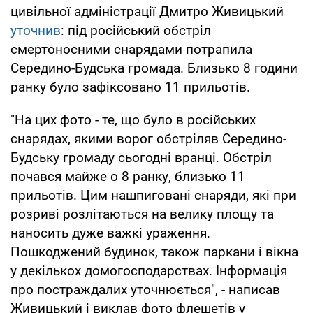
цивільної адміністрації Дмитро Живицький
уточнив
: під російський обстріл
смертоносними снарядами потрапила
Середино-Будська громада. Близько 8 години
ранку було зафіксовано 11 прильотів.
"На цих фото - те, що було в російських
снарядах, якими ворог обстріляв Середино-
Будську громаду сьогодні вранці. Обстріл
почався майже о 8 ранку, близько 11
прильотів. Цим нашпиговані снаряди, які при
розриві розлітаються на велику площу та
наносить дуже важкі ураження.
Пошкоджений будинок, також паркани і вікна
у декількох домогосподарствах. Інформація
про постраждалих уточнюється", - написав
Живицький і виклав фото флешетів у