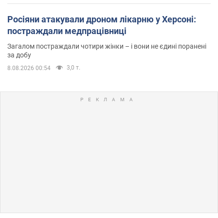
Росіяни атакували дроном лікарню у Херсоні:
постраждали медпрацівниці
Загалом постраждали чотири жінки – і вони не єдині поранені
за добу
3,0 т.
8.08.2026 00:54