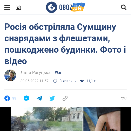
Росія обстріляла Сумщину
снарядами з флешетами,
пошкоджено будинки. Фото і
відео
Лілія Рагуцька
War
30.05.2022 11:57
3 хвилини
11,1 т.
33
РУС