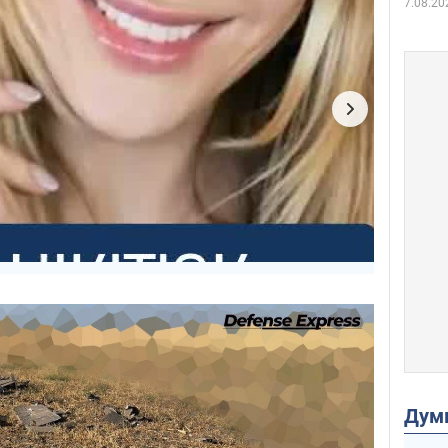
7.08.20
Дум