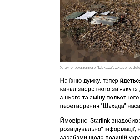
На їхню думку, тепер йдеть
канал зворотного зв'язку із
з нього та зміну польотного 
перетворення "Шахеда" наса
Ймовірно, Starlink знадоби
розвідувальної інформації, 
засобами щодо позицій укра