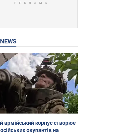
P NEWS
ій армійський корпус створює
російських окупантів на