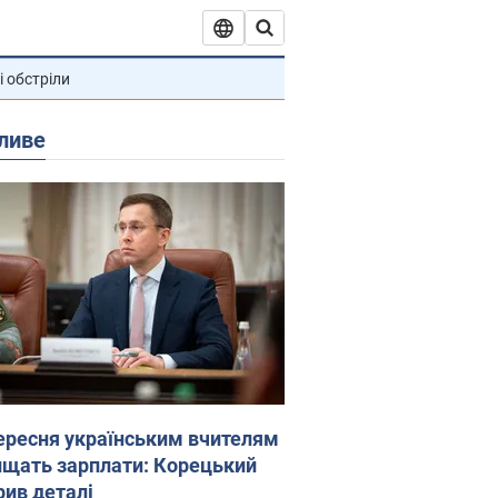
і обстріли
ливе
вересня українським вчителям
ищать зарплати: Корецький
рив деталі