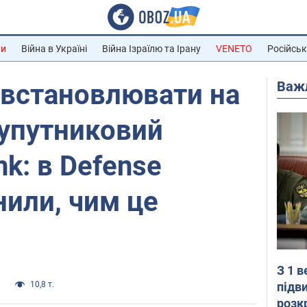
ни
Війна в Україні
Війна Ізраїлю та Ірану
VENETO
Російськ
Важ
 встановлювати на
супутниковий
nk: в Defense
нили, чим це
З 1 
підв
и
10,8 т.
розк