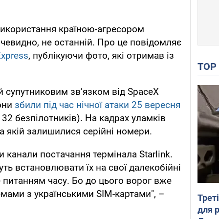
використання країною-агресором
 очевидно, не останній. Про це повідомляє
Express
, публікуючи фото, які отримав із
TO
й супутниковим зв’язком від SpaceX
они
збили під час нічної атаки 25 вересня
32 безпілотників). На кадрах уламків
а якій залишилися серійні номери.
 канали постачання термінала Starlink.
уть встановлювати їх на свої далекобійні
 питанням часу. Бо до цього ворог вже
мами з українськими SIM-картами", –
Трет
для 