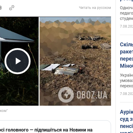
Одноч
Читать на русском
педаго
студен
7.08.20
Скіл
раке
перех
Міно
Play Video
цифр
Украї
умовах
перех
7.08.20
Аурі
суд 
пенсі
сі головного — підпишіться на Новини на