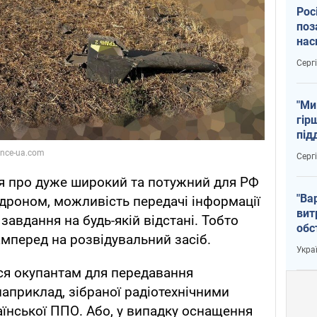
Рос
поз
нас
тем
Серг
"Ми
гір
під
рак
Серг
ся про дуже широкий та потужний для РФ
"Ва
 дроном, можливість передачі інформації
вит
завдання на будь-якій відстані. Тобто
обс
мперед на розвідувальний засіб.
вря
Укра
офі
вся окупантам для передавання
наприклад, зібраної радіотехнічними
їнської ППО. Або, у випадку оснащення