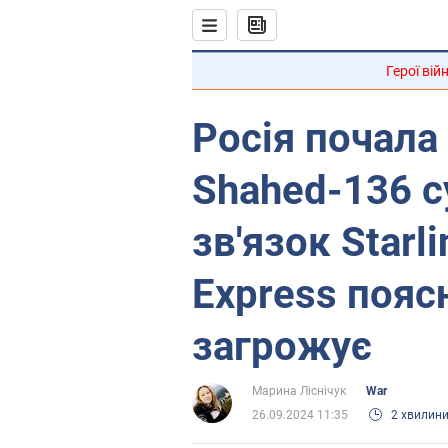
Герої вій
Росія почала
Shahed-136 
зв'язок Starli
Express пояс
загрожує
Марина Ліснічук
War
26.09.2024 11:35
2 хвилин