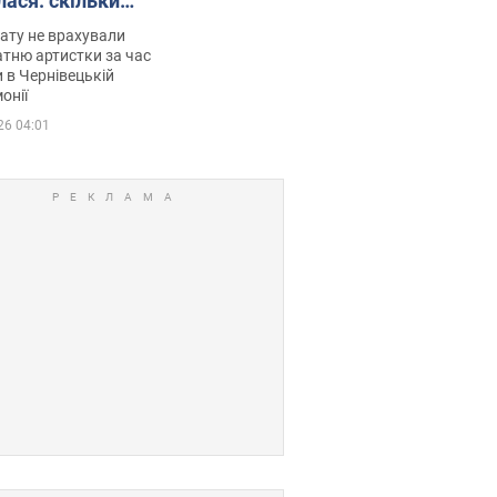
лася: скільки
мувала співачка
ату не врахували
тню артистки за час
 в Чернівецькій
онії
26 04:01