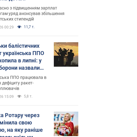
асно з підвищенням зарплат
гам уряд анонсував збільшення
тських стипендій
11,7 т.
26 00:29
ьки балістичних
т українська ППО
опила в липні: у
борони назвали
у
нська ППО працювала в
 дефіциту ракет-
оплювачів
5,8 т.
26 15:09
ка Ротару через
змінила свою
ю, на яку раніше