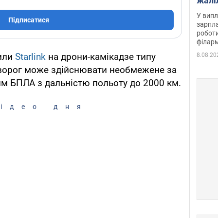
жалі
отри
У випл
Підписатися
зарпла
роботи
філарм
вили
Starlink
на дрони-камікадзе типу
8.08.20
 ворог може здійснювати необмежене за
м БПЛА з дальністю польоту до 2000 км.
ідео дня