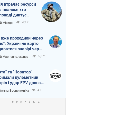
ія втрачає ресурси
а планом: хто
правді диктує
п війни
4,2 т.
ій Місюра
 вже проходили через
ше": Україні не варто
даватися зневірі через
етний терор
5,8 т.
ій Марченко, експерт
рта" та "Новатор"
римали кулеметний
тріл і удар FPV-дрона,
тувавши життя
411
їнська Бронетехніка
церу ЗСУ