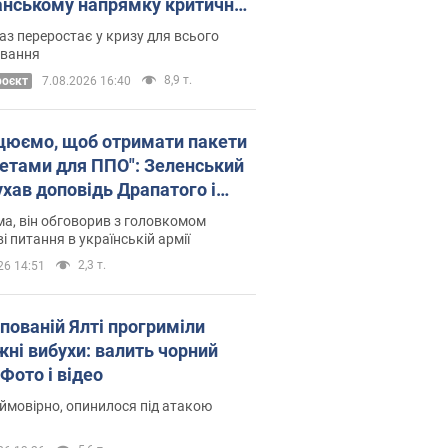
нському напрямку критичний
омфорт: як це вдалося
аз переростає у кризу для всього
овання
8,9 т.
роєкт
7.08.2026 16:40
цюємо, щоб отримати пакети
кетами для ППО": Зеленський
ухав доповідь Драпатого і
сував нові кроки
а, він обговорив з головкомом
і питання в українській армії
2,3 т.
26 14:51
упованій Ялті прогриміли
жні вибухи: валить чорний
Фото і відео
 ймовірно, опинилося під атакою