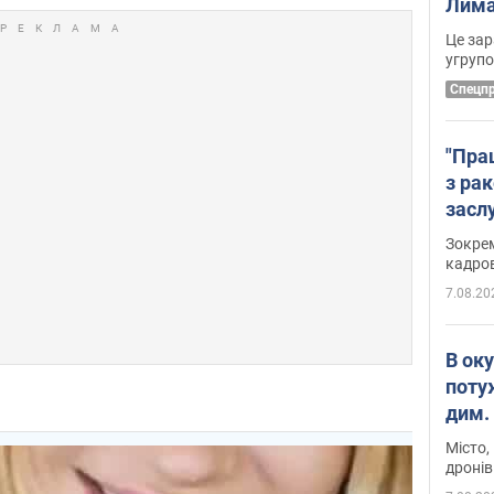
Лима
диск
Це зар
угруп
Cпецп
"Пра
з ра
засл
анон
Зокрем
кадров
7.08.20
В ок
поту
дим. 
Місто,
дронів