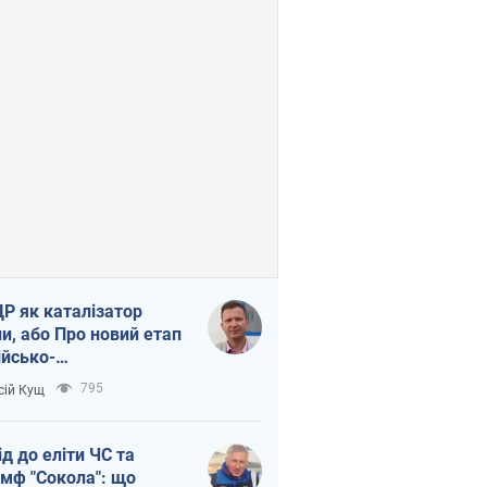
Р як каталізатор
ни, або Про новий етап
ійсько-
нічнокорейського
795
сій Кущ
зу
ід до еліти ЧС та
умф "Сокола": що